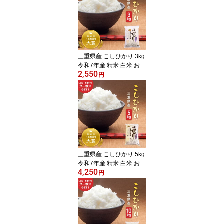
三重県産 こしひかり 3kg
令和7年産 精米 白米 お米
2,550
国産米 3キロ コシヒカリ
円
もっちり 生産者直送 自
社精米 おかわり 食べ盛
り 贈り物 ギフト 遠足 お
弁当 景品 粗品 ご挨拶 イ
ベント
三重県産 こしひかり 5kg
令和7年産 精米 白米 お米
4,250
国産米 5キロ コシヒカリ
円
もっちり 生産者直送 自
社精米 おかわり 食べ盛
り 景品 米 ご挨拶 ギフト
贈り物 遠足 お弁当 粗品