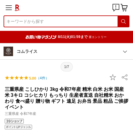
8/11(火)01:59まで
要エントリー
コムライス
1/7
（
4
件）
5.00
三重県産 こしひかり 3kg 令和7年産 精米 白米 お米 国産
米 3キロ コシヒカリ もっちり 生産者直送 自社精米 おか
わり 食べ盛り 贈り物 ギフト 遠足 お弁当 景品 粗品 ご挨拶
イベント
三重県産 令和7年産