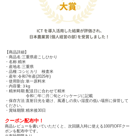
【商品詳細】
・商品名:三重県産こしひかり
・名称:精米
・産地名:三重県
・品種:コシヒカリ 検査米
・産年:令和7年産(2025年)
・使用割合:単一原料米
・内容量:３kg
・精米時期:配送日に合わせて精米
令和〇年〇月〇旬とパッケージに記載
・保存方法:直射日光を避け、風通しの良い湿度の低い場所に保管して
ください。
・賞味期限:精米後30日
クーポン配布中！
商品レビューを書いていただくと、次回購入時に使える100円OFFクー
ポンを配布中です。
※有効期限あり