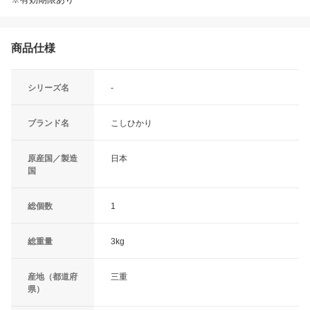
商品仕様
シリーズ名
-
ブランド名
こしひかり
原産国／製造
日本
国
総個数
1
総重量
3kg
産地（都道府
三重
県）