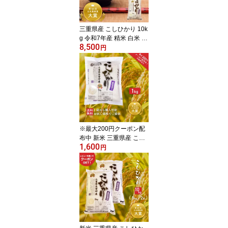
三重県産 こしひかり 10k
g 令和7年産 精米 白米 お
8,500
米 国産米 10キロ 10kg1
円
袋 コシヒカリ もっちり
生産者直送 自社精米 お
かわり 食べ盛り 景品 祭
り イベント 米 お弁当 運
動会 ギフト
※最大200円クーポン配
布中 新米 三重県産 こし
1,600
ひかり 1kg 令和7年産 精
円
米 白米 お米 国産米 1キ
ロ コシヒカリ もっちり
生産者直送 自社精米おか
わり 食べ盛り お試し価
格 送料無料 プチギフト
粗品 景品 米 遠足 運動会
お弁当 贈り物 ご挨拶