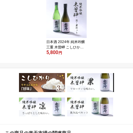
り物 日本酒ギフト
女性向け 誕生日 退
職祝い お返し 結婚
祝い 酒 甘口 フルーテ
ィ
日本酒 2024年 純米吟醸
三重 木曽岬 こしひかり
5,800
飲み比べ 2本セット 年末
円
年始 ご挨拶 ギフト 父
の日 贈り物 日本酒ギフ
ト 誕生日 退職祝い お返
し 結婚祝い 酒 さっぱり
甘口 フルーティ