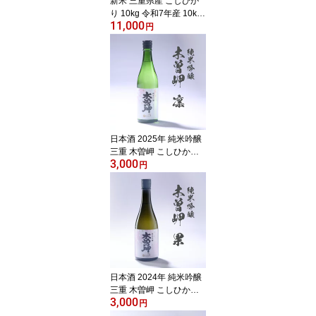
新米 三重県産 こしひか
り 10kg 令和7年産 10kg
11,000
(5kg×2袋) 精米 白米 お米
円
国産米 10キロ コシヒカ
リ もっちり 生産者直送
自社精米おかわり 食べ盛
り 贈り物 おすそ分け イ
ベント パーティー ギフ
ト ご挨拶 祭り 運動会 お
弁当
日本酒 2025年 純米吟醸
三重 木曽岬 こしひかり 7
3,000
20ml 年末年始 ご挨
円
拶 ギフト 父の日
贈り物 日本酒ギフト
誕生日 退職祝い お
返し 結婚祝い 酒 さ
っぱり
日本酒 2024年 純米吟醸
三重 木曽岬 こしひかり 7
3,000
20ml 年末年始 ご挨
円
拶 ギフト 父の日 贈