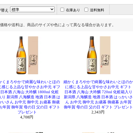
GLOWシリーズ最新作！ GLOW EP09 1800ml / 720m
び替え
在庫あり
送料無料
克 / 克 前村十家註 / 克 勝どき
八千代伝 黄色い椿 2026年発売分！
価格や送料は、商品のサイズや色によって異なる場合があります。
八千代伝 千代吉 / 八千代伝 白 / 八千代伝 黒
千亀女 / 千亀女 紫芋仕込み
千亀女 麦
車坂 特別純米酒 生酒 / 車坂 純米大吟醸 生酒
根来桜 純米酒 桜ラベル / 車坂 魚に合う吟醸酒
ール
吉村秀雄商店 じゃばら酒 / すいうめ
赤兎馬 / 赤兎馬 紫 / 赤兎馬 玉茜 / 赤兎馬 ブルー / 
竃猫 へっついねこ
かくまろやかで綺麗な味わいとほの
細かくまろやかで綺麗な味わいとほのか
ャー焼酎
鏡洲 ジンジャー
に感じる上品な甘やかさお中元 ギフ
に感じる上品な甘やかさお中元 ギフト
ール
ササナミサワーノモト 檸檬 / グレープフルーツ
 日本酒 八海山 大吟醸 1800ml 化粧
日本酒 八海山 大吟醸 720ml 化粧箱入り
入り 新潟県 八海醸造 地酒 日本酒 は
新潟県 八海醸造 地酒 日本酒 はっかいさ
甕雫 / 甕雫 KURO / 甕雫 瓶
かいさん お中元 御中元 お歳暮 御歳
ん お中元 御中元 お歳暮 御歳暮 お年賀
ルコール
雑賀 ロックン 柚 / ロックン プラム / クラフト ロッ
 お年賀 御年賀 母の日 父の日 ギフト
御年賀 母の日 父の日 ギフト プレゼント
酎
プレゼント
2026年発売分！ヤキイモ マルニシベニハルカ 1800ml /
2,343円
4,708円
酎
2026年発売分！裏 赤江 1800ml / 720ml
酎
吾空 1800ml / 720ml / 美空 1800ml