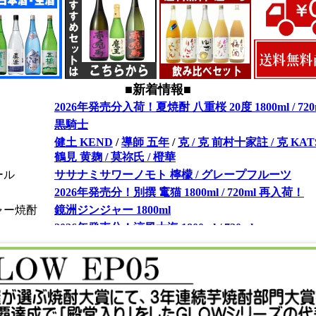
■新着情報■
2026年発売分入荷！夏焼酎 八重桜 20度 1800ml / 720
黒騎士
健土 KEND
/
導師 五年
/
克 / 克 前村十家註 / 克 KA
鶴見 黄麹 / 莫祢氏 / 橙華
ール
ササナミサワーノモト 檸檬 / グレープフルーツ
2026年発売分！別撰 竃猫 1800ml / 720ml 再入荷！
ャー焼酎
鏡洲ジンジャー 1800ml
2026年発売分！涼風大海 1800ml
/
720ml
2026年発売分！優しい時間の中で 1800ml / 720ml
2026年発売分！GLOW EP05 1800ml / 720ml
2026年4月より甕雫 リブランド！
甕雫 1800ml 瓶 / 甕雫 黒 1800ml 瓶 / 720ml 瓶 / 900ml
甕雫 翠 1800ml 瓶 / ７２０ml 瓶 / 900ml