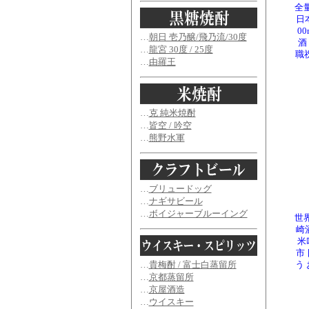
全
日
0
…
朝日 壱乃醸/飛乃流/30度
酒
…
龍宮 30度 / 25度
職
…
由羅王
…
克 純米焼酎
…
皆空 / 吟空
…
熊野水軍
…
ブリュードッグ
…
ナギサビール
…
ボイジャーブルーイング
世
崎
米
市
…
貴梅酎 / 富士白蒸留所
う
…
京都蒸留所
…
京屋酒造
…
ウイスキー