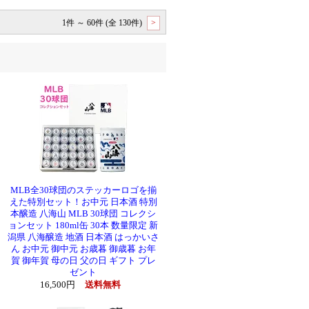
l
1件 ～ 60件 (全 130件)
>
赤兎馬 甕貯蔵
MLB全30球団のステッカーロゴを揃
えた特別セット！お中元 日本酒 特別
本醸造 八海山 MLB 30球団 コレクシ
ョンセット 180ml缶 30本 数量限定 新
潟県 八海醸造 地酒 日本酒 はっかいさ
クン 檸檬
ん お中元 御中元 お歳暮 御歳暮 お年
 720ml
賀 御年賀 母の日 父の日 ギフト プレ
ゼント
16,500円
送料無料