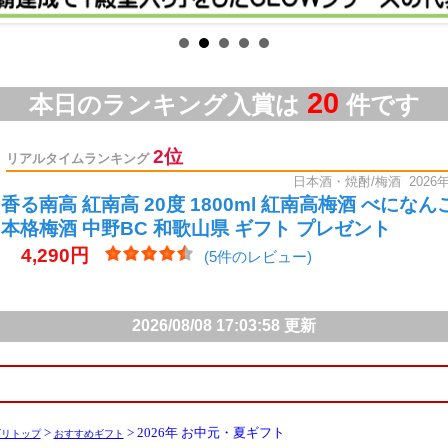
甕雫 茜 1800ml 瓶 / 720ml 瓶
甕雫 麹 山田錦 1800ml 瓶 / 720ml 瓶
一ノ蔵 特別純米酒 超辛口 生酒 / 千代寿 純米 辛口生
飛良泉 山廃純米 マル秘 限定生酒 / 飛良泉 山廃純米
大山 特別純米酒 生酒 / 大七 純米生もと 生原酒
菊の里 超辛口 純米生酒 / 甲子 純米吟醸 生原酒 / 甲
真澄 純米吟醸 生酒 / 五橋 純米生酒 / 船中八策 超辛
ール
紀州の梅酒とトロピカルマンゴー
/
香る南高 紅南高
ール
ササナミサワーノモト 檸檬 / 梅紫蘇
車坂 魚に合う吟醸酒
ール
吉村秀雄商店 じゃばら酒
マルニシ第4弾！マルニシ ムラサキマサリ 1800ml / 7
吾空 / 美空
2026年発売分！別撰 竃猫 1800ml / 720ml / 竃猫 1800ml
ャー焼酎
鏡洲ジンジャー 1800ml / 720ml
赤兎馬 / 赤兎馬 紫 / 赤兎馬 玉茜全量 / 赤兎馬 ブルー
赤兎馬 甕貯蔵 / 赤兎馬 徳利 / 宇吉
克 / 克 前村十家註 / 克 新 無手勝流 / 克 豪放磊落
健土 1st ボトル / 蜜滴 KEND 1st ボトル / PHOENIX
>
> 2026年 お中元・夏ギフト
ゴリトップ
おすすめギフト
健土 1800ml / 720ml