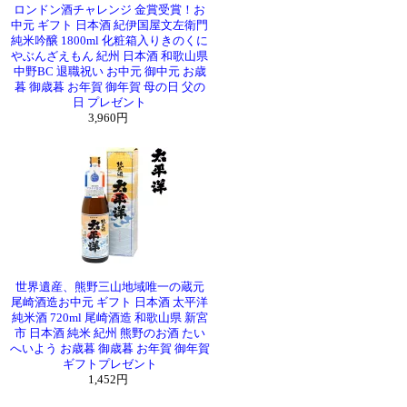
ロンドン酒チャレンジ 金賞受賞！お
中元 ギフト 日本酒 紀伊国屋文左衛門
純米吟醸 1800ml 化粧箱入りきのくに
やぶんざえもん 紀州 日本酒 和歌山県
中野BC 退職祝い お中元 御中元 お歳
暮 御歳暮 お年賀 御年賀 母の日 父の
日 プレゼント
3,960円
世界遺産、熊野三山地域唯一の蔵元
尾崎酒造お中元 ギフト 日本酒 太平洋
純米酒 720ml 尾崎酒造 和歌山県 新宮
市 日本酒 純米 紀州 熊野のお酒 たい
へいよう お歳暮 御歳暮 お年賀 御年賀
ギフトプレゼント
1,452円