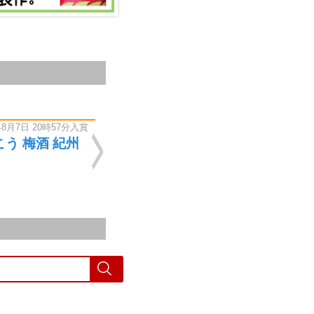
酒 大虎
酒 超辛生
子 アップル
口 零下生酒
 とろにごり
20ml
 / 720ml
 1st ボトル