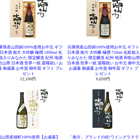
ャー焼酎
鏡洲 ジンジャー 1800ml / 720ml
酎
克 / 克 前村十家註 / 克 新 無手勝流 / 克 豪放磊落 / 
酎
甕雫 KURO / 甕雫 瓶 / 空と風と大地と / かんろ
ール
ササナミサワーノモト 檸檬
車坂 魚に合う吟醸酒
ール
吉村秀雄商店 じゃばら酒 / しょうが酒
酎
庫県産山田錦100%使用お中元 ギフ
導師 五年 / 導師 焼酎道場
兵庫県産山田錦100%使用お中元 ギフト
/
竃猫
 日本酒 南方 大吟醸 極撰 1800ml 化
日本酒 南方 大吟醸 極撰 720ml 化粧箱入
酒
司牡丹 しぼりたて 裏 純米生酒 1800ml
箱入りみなかた 限定醸造 紀州 地酒
りみなかた 限定醸造 紀州 地酒 和歌山県
歌山県 日本酒 世界一統 退職祝い お
日本酒 世界一統 退職祝い お中元 御中元
暮 御歳暮 お年賀 御年賀 ギフト プレ
お歳暮 御歳暮 お年賀 御年賀 ギフト プ
ゼント
レゼント
12,100円
6,050円
岡山県産雄町100%使用【お歳暮】
「南方」ブランドの柱!ワイングラスで