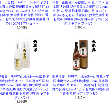
量「山田錦」を使用！お中元 ギフト
全量「山田錦」を使用!お中元 ギフト 日
本酒 大吟醸 紀伊国屋文左衛門 紅 18
本酒 大吟醸 紀伊国屋文左衛門 紅 720ml
0mlきのくにやぶんざえもん 紀州 地
中野BC 紀州 日本酒 和歌山県 きのくに
 日本酒 大吟醸 和歌山県 中野BC 退
やぶんざえもん 退職祝い お中元 御中元
祝い お中元 御中元 お歳暮 御歳暮 母
お歳暮 御歳暮 お年賀 御年賀 母の日 父
の日 父の日 プレゼント
の日 ギフト プレゼント
5,500円
3,300円
界遺産、熊野三山地域唯一の蔵元 尾
世界遺産、熊野三山地域唯一の蔵元太平
酒造お中元 ギフト 日本酒 太平洋 純
洋 山廃仕込み 特別純米酒 720ml尾崎酒
吟醸 720ml 尾崎酒造 和歌山県 新宮
造 和歌山県 新宮市 日本酒 純米 紀州 熊
 日本酒 紀州 熊野のお酒 たいへいよ
野のお酒 たいへいよう お歳暮 御歳暮 お
 お歳暮 御歳暮 お年賀 御年賀 ギフト
年賀 御年賀 ギフトプレゼント
プレゼント
1,815円
3,630円