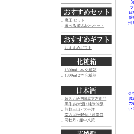
【
フ
日
粧
…
魔王 セット
州
…
選べる 飲み比べセット
…
おすすめギフト
…
1800ml 1本 化粧箱
…
1800ml 2本 化粧箱
金
…
超久 / 紀伊国屋文左衛門
萬
…
黒牛 純米酒 / 純米吟醸
7
い
…
熊野三山 / 太平洋
…
南方 純米吟醸 / 超辛口
…
司牡丹 / 船中八策