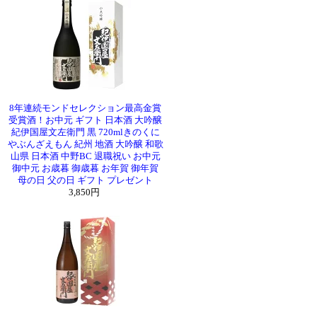
8年連続モンドセレクション最高金賞
受賞酒！お中元 ギフト 日本酒 大吟醸
紀伊国屋文左衛門 黒 720mlきのくに
やぶんざえもん 紀州 地酒 大吟醸 和歌
山県 日本酒 中野BC 退職祝い お中元
御中元 お歳暮 御歳暮 お年賀 御年賀
母の日 父の日 ギフト プレゼント
3,850円