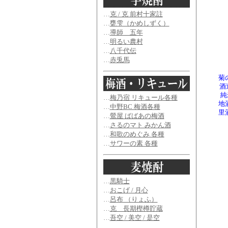
…
克 / 克 前村十家註
…
甕雫（かめしずく）
…
導師 五年
…
明るい農村
…
八千代伝
…
赤兎馬
菊
酒
純
…
梅乃宿 リキュール各種
地
…
中野BC 梅酒各種
里
…
鶯屋 ばばあの梅酒
…
さるのマト みかん酒
…
和歌のめぐみ 各種
…
サワーの素 各種
…
黒騎士
…
おこげ / 月心
…
呂布 （りょふ）
…
克 長期樫樽貯蔵
…
吾空 / 美空 / 是空