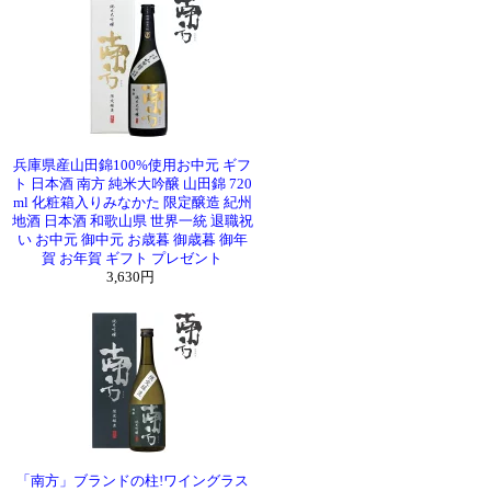
克 勝どき
兵庫県産山田錦100%使用お中元 ギフ
ト 日本酒 南方 純米大吟醸 山田錦 720
ml 化粧箱入りみなかた 限定醸造 紀州
地酒 日本酒 和歌山県 世界一統 退職祝
い お中元 御中元 お歳暮 御歳暮 御年
賀 お年賀 ギフト プレゼント
3,630円
「南方」ブランドの柱!ワイングラス