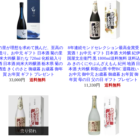
の里が理想を求めて挑んだ、至高の
8年連続モンドセレクション最高金賞受
造り。お中元 ギフト 日本酒 菊の里
賞酒！お中元 ギフト 日本酒 大吟醸 紀伊
米大吟醸 新たな 720ml 化粧箱入り
国屋文左衛門 黒 1800ml送料無料 送料込
酒 日本酒 純米大吟醸酒 栃木県 菊の
み きのくにやぶんざえもん 紀州 地酒 日
酒造 きくのさと 御歳暮 お歳暮 御年
本酒 大吟醸 和歌山県 中野BC 退職祝い
賀 お年賀 ギフト プレゼント
お中元 御中元 お歳暮 御歳暮 お年賀 御
年賀 母の日 父の日 ギフト プレゼント
33,000円
送料無料
11,330円
送料無料
売り切れ