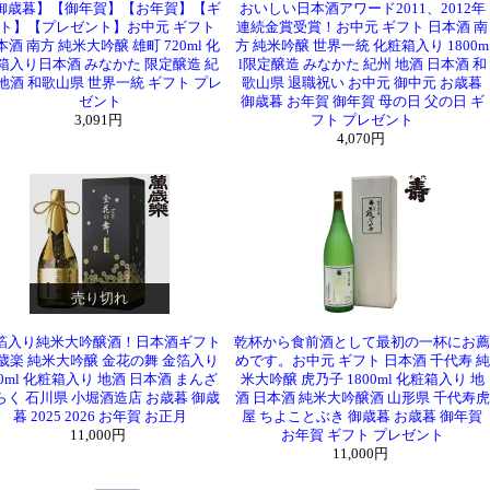
御歳暮】【御年賀】【お年賀】【ギ
おいしい日本酒アワード2011、2012年
ト】【プレゼント】お中元 ギフト
連続金賞受賞！お中元 ギフト 日本酒 南
本酒 南方 純米大吟醸 雄町 720ml 化
方 純米吟醸 世界一統 化粧箱入り 1800m
箱入り日本酒 みなかた 限定醸造 紀
l限定醸造 みなかた 紀州 地酒 日本酒 和
 地酒 和歌山県 世界一統 ギフト プレ
歌山県 退職祝い お中元 御中元 お歳暮
ゼント
御歳暮 お年賀 御年賀 母の日 父の日 ギ
3,091円
フト プレゼント
4,070円
売り切れ
箔入り純米大吟醸酒！日本酒ギフト
乾杯から食前酒として最初の一杯にお薦
歳楽 純米大吟醸 金花の舞 金箔入り
めです。お中元 ギフト 日本酒 千代寿 純
20ml 化粧箱入り 地酒 日本酒 まんざ
米大吟醸 虎乃子 1800ml 化粧箱入り 地
らく 石川県 小堀酒造店 お歳暮 御歳
酒 日本酒 純米大吟醸酒 山形県 千代寿虎
暮 2025 2026 お年賀 お正月
屋 ちよことぶき 御歳暮 お歳暮 御年賀
11,000円
お年賀 ギフト プレゼント
11,000円