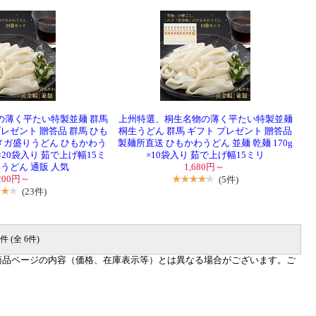
の薄く平たい特製並麺 群馬
上州特選、桐生名物の薄く平たい特製並麺
レゼント 贈答品 群馬 ひも
桐生うどん 群馬 ギフト プレゼント 贈答品
 メガ盛りうどん ひもかわう
製麺所直送 ひもかわうどん 並麺 乾麺 170g
g×20袋入り 茹で上げ幅15ミ
×10袋入り 茹で上げ幅15ミリ
うどん 通販 人気
1,680円～
,200円～
(5件)
(23件)
件 (全 6件)
商品ページの内容（価格、在庫表示等）とは異なる場合がございます。ご