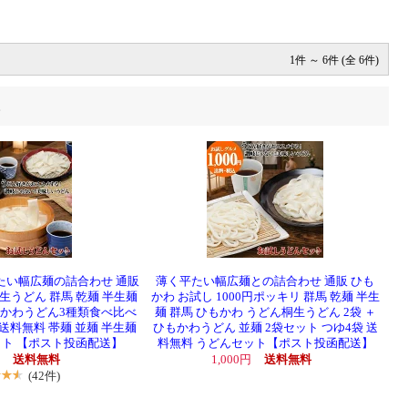
1件 ～ 6件 (全 6件)
。
たい幅広麺の詰合わせ 通販
薄く平たい幅広麺との詰合わせ 通販 ひも
生うどん 群馬 乾麺 半生麺
かわ お試し 1000円ポッキリ 群馬 乾麺 半生
もかわうどん3種類食べ比べ
麺 群馬 ひもかわ うどん桐生うどん 2袋 ＋
送料無料 帯麺 並麺 半生麺
ひもかわうどん 並麺 2袋セット つゆ4袋 送
ット 【ポスト投函配送】
料無料 うどんセット【ポスト投函配送】
円
送料無料
1,000円
送料無料
(42件)