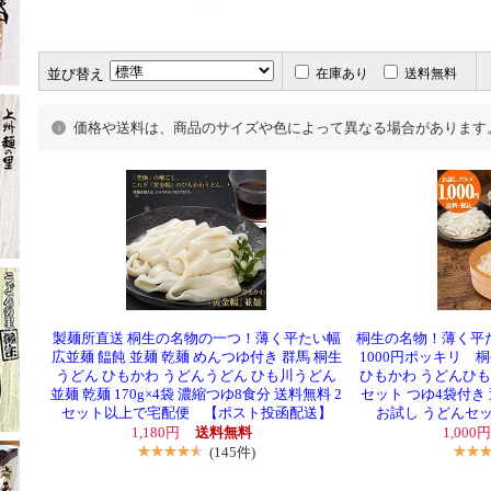
並び替え
在庫あり
送料無料
価格や送料は、商品のサイズや色によって異なる場合があります
製麺所直送 桐生の名物の一つ！薄く平たい幅
桐生の名物！薄く平
広並麺 饂飩 並麺 乾麺 めんつゆ付き 群馬 桐生
1000円ポッキリ 桐
うどん ひもかわ うどんうどん ひも川うどん
ひもかわ うどんひ
並麺 乾麺 170g×4袋 濃縮つゆ8食分 送料無料 2
セット つゆ4袋付き 
セット以上で宅配便 【ポスト投函配送】
お試し うどんセ
1,180円
送料無料
1,000
(145件)