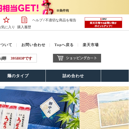
ヘルプ
/
不適切な商品を報告
お気に入り
購入履歴
について
｜
お問い合わせ
｜
Topへ戻る
｜
楽天市場
39SHOPです
麺のタイプ
詰め合わせ