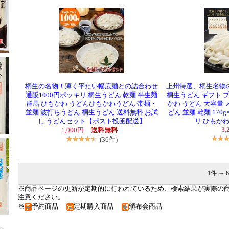
桐生の名物！薄く平たい幅広麺との詰合わせ
上州特選、桐生名物
通販1000円ポッキリ 桐生うどん 乾麺 半生麺
桐生うどん ギフト プ
群馬 ひもかわ うどんひもかわうどん 帯麺・
かわ うどん 大容量
並麺 波打ちうどん 桐生うどん 送料無料 お試
どん 並麺 乾麺 170
し うどんセット【ポスト投函配送】
リ ひもかわ
3
1,000円
送料無料
(36件)
1件 ～ 6
※商品ページの更新が定期的に行われているため、検索結果が実際の
注意ください。
※
予約商品
定期購入商品
頒布会商品