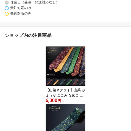
休業日（受注・発送対応なし）
受注対応のみ
発送対応のみ
ショップ内の注目商品
【山菜ネクタイ】山菜 み
ょうが こごみ なめこ 雪
6,000
国 新潟 十日町 シルク 国
円
～
産 メンズ