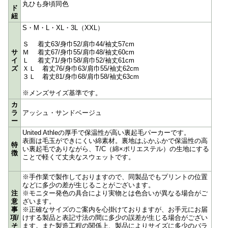
丸ひも身頃同色
ド
紐
S・M・L・XL・3L（XXL）
Ｓ 着丈63/身巾52/肩巾44/袖丈57cm
サ
Ｍ 着丈67/身巾55/肩巾48/袖丈60cm
イ
Ｌ 着丈71/身巾58/肩巾52/袖丈61cm
ズ
ＸＬ 着丈76/身巾63/肩巾55/袖丈62cm
３Ｌ 着丈81/身巾68/肩巾58/袖丈63cm
※メンズサイズ基準です。
カ
ラ
アッシュ・サンドベージュ
ー
United Athleの厚手で保温性が高い裏起毛パーカーです。
表面は毛玉ができにくい綿素材。裏地はふかふかで保温性の高
特
い裏起毛でありながら、T/C（綿×ポリエステル）の生地にする
徴
ことで軽くて丈夫なスウェットです。
※手作業で製作しておりますので、同製品でもプリントの位置
などに多少の差が生じることがございます。
注
※モニター発色の具合により実物とは色合いが異なる場合がご
意
ざいます。
事
※正確なサイズのご案内を心掛けておりますが、お手元にお届
項/
けする製品と表記寸法の間に多少の誤差が生じる場合がござい
そ
ます。また製造工程の関係上、製品によりサイズに多少のバラ