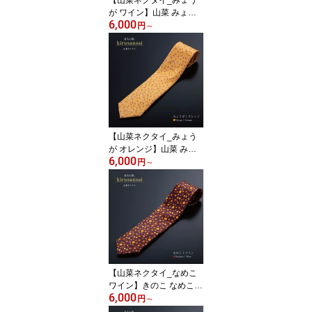
が ワイン】山菜 みょう
6,000
が 雪国 新潟 十日町 シル
円
～
ク 絹 国産 日本製 メンズ
ギフト
【山菜ネクタイ_みょう
が オレンジ】山菜 みょ
6,000
うが 雪国 新潟 十日町 シ
円
～
ルク 絹 国産 日本製 メン
ズ ギフト
【山菜ネクタイ_なめこ
ワイン】きのこ なめこ
6,000
雪国 新潟 十日町 シルク
円
～
絹 国産 日本製 メンズ ギ