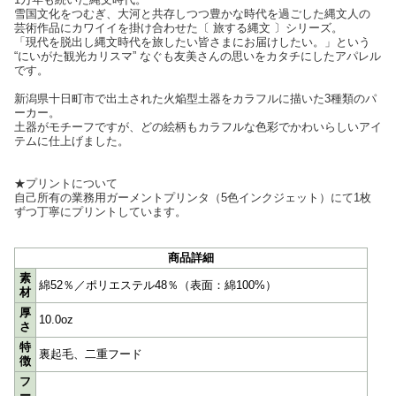
雪国文化をつむぎ、大河と共存しつつ豊かな時代を過ごした縄文人の
芸術作品にカワイイを掛け合わせた〔 旅する縄文 〕シリーズ。
「現代を脱出し縄文時代を旅したい皆さまにお届けしたい。」という
“にいがた観光カリスマ” なぐも友美さんの思いをカタチにしたアパレル
です。
新潟県十日町市で出土された火焔型土器をカラフルに描いた3種類のパ
ーカー。
土器がモチーフですが、どの絵柄もカラフルな色彩でかわいらしいアイ
テムに仕上げました。
★プリントについて
自己所有の業務用ガーメントプリンタ（5色インクジェット）にて1枚
ずつ丁寧にプリントしています。
商品詳細
素
綿52％／ポリエステル48％（表面：綿100%）
材
厚
10.0oz
さ
特
裏起毛、二重フード
徴
フ
ー