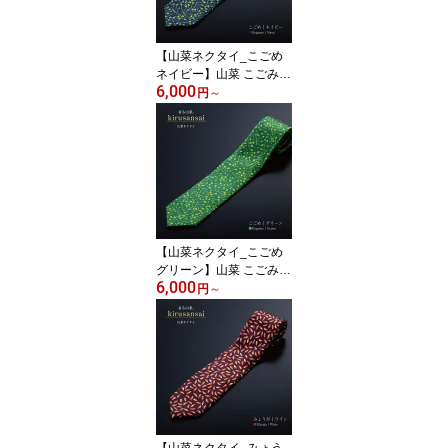
【山菜ネクタイ_こごめ
ネイビー】山菜 こごみ
6,000
雪国 新潟 十日町 シルク
円
～
絹 国産 日本製 メンズ ギ
フト
【山菜ネクタイ_こごめ
グリーン】山菜 こごみ
6,000
雪国 新潟 十日町 シルク
円
～
絹 国産 日本製 メンズ ギ
フト
【山菜ネクタイ_みょう