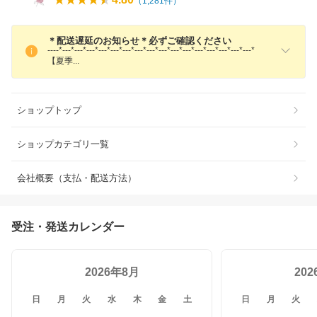
（
1,281
件）
＊配送遅延のお知らせ＊必ずご確認ください
----*---*---*---*---*---*---*---*---*---*---*---*---*---*---*---*---*
【夏
季
ショップトップ
ショップカテゴリ一覧
会社概要（支払・配送方法）
受注・発送カレンダー
2026年8月
20
日
月
火
水
木
金
土
日
月
火