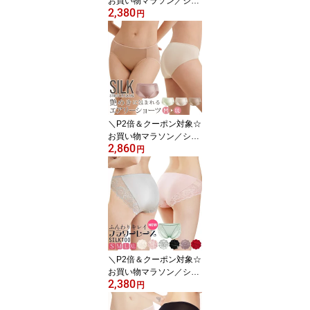
お買い物マラソン／シル
2,380
ク ショーツ シルク100%
円
サテン スムースバック
レディース ローライズ
セクシー サイドストリン
グ ビキニショーツ シル
クショーツ パンツ パン
ティー 8カラー S/M/L/XL
送料無料 ctsho main
＼P2倍＆クーポン対象☆
お買い物マラソン／シル
2,860
ク ショーツ シルク100%
円
サテン スムース スタン
ダード 中腰 シンプル フ
ルバック シルクショーツ
パンツ パンティーハクモ
クレン/ティーグリーン/
シャンパン/ローズダスト
M/L/XL/XXL 送料無料 cts
ho kinu15
＼P2倍＆クーポン対象☆
お買い物マラソン／シル
2,380
ク ショーツ シルク100%
円
レディース レース 極細
糸 フラワーレース スタ