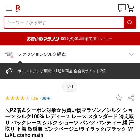
8/11(火)01:59まで
要エントリー
ファッションシルク絹衣
ポイントアップ期間中 ! 通常商品 全会員ポイント2倍
1/21
（
38
件）
4.26
＼P2倍＆クーポン対象☆お買い物マラソン／シルク ショ
ーツ シルク100% レディース レース スタンダード 冷え取
り バックレース シルク ショーツ パンツ パンティー 絹 汗
取り 下着 敏感肌 ピンクベージュ/ライラック/ブラック M/
L/XL ctsho main