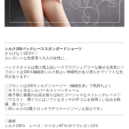
シルク100バックレーススタンダードショーツ
さりげなくSEXY♡
エレガントな色香漂う大人の女性に…
バックスタイルは透け感上品レースでラグジュアリーな魅せる美尻に♡
フロントは100％極細糸シルク程よい伸縮性があり滑らかでソフトな光
沢があります♪
〇フロントは100％シルクジャージー（極細生糸）で気持ちよく
〇キラリと光るシルバー＆ストーンチャーム
〇格子柄に薔薇のお花を散りばめたゴージャスなストレッチレース♡
〇ウエスト、脚ぐりにはソフトなタッチの平ゴムを採用くい込みを軽
減、痛くない！
〇同シルクの2重クロッチでデリケートゾーンも安心です♪
〇素材
シルク100％ レース：ナイロン87％/ポリウレタン13％