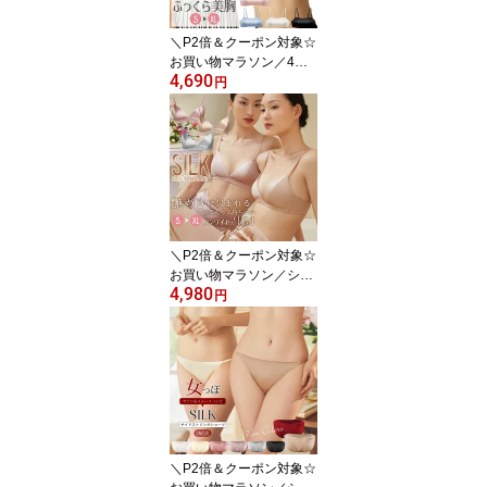
L/XL 送料無料 ctbra main
＼P2倍＆クーポン対象☆
お買い物マラソン／4WA
4,690
Y チューブトップブラ シ
円
ルク100％ ストレッチサ
テン 紐なし ノンワイヤ
ー ブラジャー ワイヤレ
ス ストラップレス プッ
シュアップパッド ミスト
ブルー/ホワイト/ピンク/
ブラック S/M/L/XL 送料
無料 ctbra main
＼P2倍＆クーポン対象☆
お買い物マラソン／シル
4,980
クストレッチサテン ノン
円
ワイヤーブラ 3/4カップ
ブラジャー ワイヤレス
シンプル 2枚接ぎ シング
ルサイドボーン 無地 ブ
ラレット シャンパン/ロ
ーズダスト/ミストグレー
S/M/L/XL 送料無料 ctbra
kinu15
＼P2倍＆クーポン対象☆