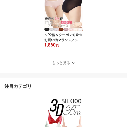
ンダード シルクインナー
シルク ショーツ アイボ
リー/ピンク/レッド/モー
ブパープル/グレー/ブラ
ック S/M/L/XL ctsho mai
n
＼P2倍＆クーポン対象☆
お買い物マラソン／シル
1,860
ク ショーツ シルク100%
円
レディース ローライズ
おしゃれ 冷えとり シル
クショーツ パンツ お腹
もっと見る
にやさしい かわいい パ
ンティー 絹 汗取り 下着
敏感肌 低刺激 通気性 肌
着 快適 9色 S/M/L/XL 送
注目カテゴリ
料無料 ctsho main