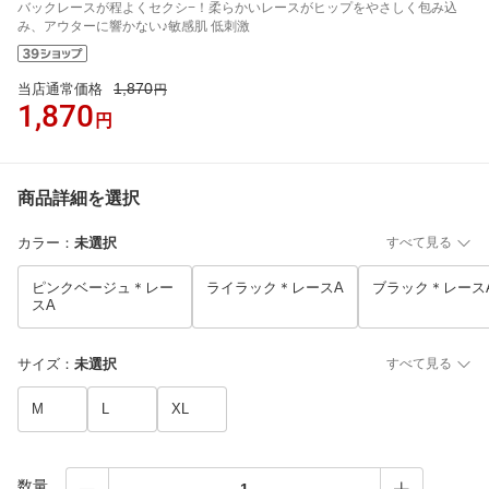
バックレースが程よくセクシ−！柔らかいレースがヒップをやさしく包み込
み、アウターに響かない♪敏感肌 低刺激
1,870
当店通常価格
円
1,870
円
商品詳細を選択
カラー
：
未選択
すべて見る
ピンクベージュ＊レー
ライラック＊レースA
ブラック＊レース
スA
サイズ
：
未選択
すべて見る
M
L
XL
数量