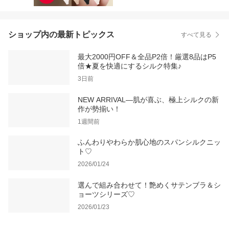
ショップ内の最新トピックス
すべて見る
最大2000円OFF＆全品P2倍！厳選8品はP5
倍★夏を快適にするシルク特集♪
3日前
NEW ARRIVAL―肌が喜ぶ、極上シルクの新
作が勢揃い！
1週間前
ふんわりやわらか肌心地のスパンシルクニッ
ト♡
2026/01/24
選んで組み合わせて！艶めくサテンブラ＆シ
ョーツシリーズ♡
2026/01/23