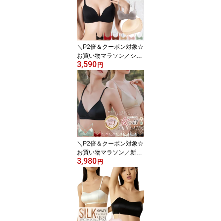
＼P2倍＆クーポン対象☆
お買い物マラソン／シル
3,590
ク100% ブラジャー ノン
円
ワイヤー 3Dカップ Tシ
ャツブラ 美胸 立体カッ
プ マシュマロカップ シ
ームレス モールド シン
プル 下垂防止 サイドボ
ーン 10カラー 70A/70B/
70C/75A/75B/75C/80A/8
0B/80C/85B ctbra p15 m
＼P2倍＆クーポン対象☆
ain
お買い物マラソン／新色
3,980
追加 シルクサテン ブラ
円
レット ストレッチ ノン
ワイヤー 三角ブラ 2WAY
バック カシュクール レ
ディース インナー 軽い
締めつけない ナチュラル
シルクブラ 8カラー S/M/