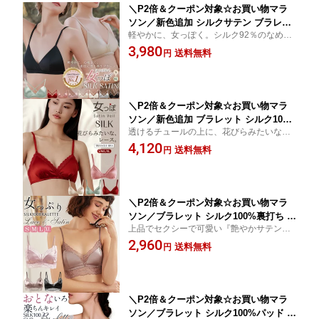
＼P2倍＆クーポン対象☆お買い物マラ
ソン／新色追加 シルクサテン ブラレッ
軽やかに、女っぽく。シルク92％のなめら
ト ストレッチ ノンワイヤー 三角ブラ 2
かなサテンで、締めつけず自然に整うブラ
3,980
WAY バック カシュクール レディース
送料無料
円
レット。2WAYで背中まで美しく。別売り
インナー 軽い 締めつけない ナチュラル
お揃いショーツあり☆
シルクブラ 8カラー S/M/L/XL 送料無料
ctbra main
＼P2倍＆クーポン対象☆お買い物マラ
ソン／新色追加 ブラレット シルク100%
透けるチュールの上に、花びらみたいなレ
カップ シルクサテン カシュクール 三角
ースを重ねて☆透け感 ワイヤレス 三角カッ
4,120
ブラ レースエッジ ティアードレース ギ
送料無料
円
プ☆別売りお揃いショーツあり☆超軽量 吸
ャザーカップ スカラップレース ブラジ
湿速乾 快適 高い通気性 ムレない
ャー シングルサイドボーン ノンワイヤ
ー 4カラー S/M/L/XL ctbra main
＼P2倍＆クーポン対象☆お買い物マラ
ソン／ブラレット シルク100%裏打ち シ
上品でセクシーで可愛い『艶やかサテン＆
ルクサテン レースコンビ ブラジャー ノ
レース』を贅沢に ワイヤレス 三角カップ
2,960
ンワイヤー 花柄 スカラップ 三角ブラ
送料無料
円
☆別売りお揃いショーツあり☆超軽量 吸湿
レディース 透け感 パウダーローズ/モカ
速乾 快適 高い通気性 ムレない
ピンク/ブラック S/M/L/XL 送料無料 ctb
ra main
＼P2倍＆クーポン対象☆お買い物マラ
ソン／ブラレット シルク100%パッド ブ