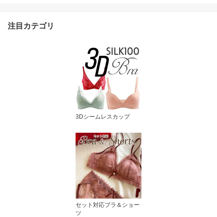
敏感肌 低刺激 通気性 肌
着 快適 9色 S/M/L/XL 送
注目カテゴリ
料無料 ctsho main
3Dシームレスカップ
セット対応ブラ＆ショー
ツ