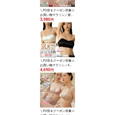
70C/75A/75B/75C/80A/8
0B/80C/85B ctbra p15 m
＼P2倍＆クーポン対象☆
ain
お買い物マラソン／新色
3,980
追加 シルクサテン ブラ
円
レット ストレッチ ノン
ワイヤー 三角ブラ 2WAY
バック カシュクール レ
ディース インナー 軽い
締めつけない ナチュラル
シルクブラ 8カラー S/M/
L/XL 送料無料 ctbra main
＼P2倍＆クーポン対象☆
お買い物マラソン／4WA
4,690
Y チューブトップブラ シ
円
ルク100％ ストレッチサ
テン 紐なし ノンワイヤ
ー ブラジャー ワイヤレ
ス ストラップレス プッ
シュアップパッド ミスト
ブルー/ホワイト/ピンク/
ブラック S/M/L/XL 送料
無料 ctbra main
＼P2倍＆クーポン対象☆