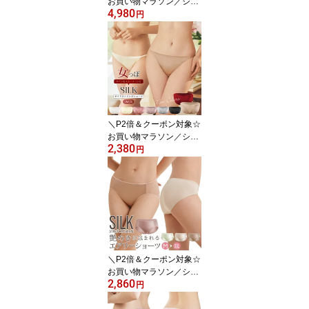
お買い物マラソン／シル
4,980
クストレッチサテン ノン
円
ワイヤーブラ 3/4カップ
ブラジャー ワイヤレス
シンプル 2枚接ぎ シング
ルサイドボーン 無地 ブ
ラレット シャンパン/ロ
ーズダスト/ミストグレー
S/M/L/XL 送料無料 ctbra
kinu15
＼P2倍＆クーポン対象☆
お買い物マラソン／シル
2,380
ク ショーツ シルク100%
円
サテン スムースバック
レディース ローライズ
セクシー サイドストリン
グ ビキニショーツ シル
クショーツ パンツ パン
ティー 8カラー S/M/L/XL
送料無料 ctsho main
＼P2倍＆クーポン対象☆
お買い物マラソン／シル
2,860
ク ショーツ シルク100%
円
サテン スムース スタン
ダード 中腰 シンプル フ