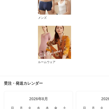
メンズ
ルームウェア
受注・発送カレンダー
2026年8月
20
日
月
火
水
木
金
土
日
月
火