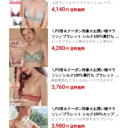
上品ランジェリー アイラッシュレース ブラ
ラジャー らくちん ノンワイヤー ストー
レット シルクブラジャー ワイヤレス 三角
4,140
ンチャーム 花柄 総レース スカラップ
送料無料
円
カップ ☆超軽量 吸湿速乾 快適 高い通気性
リバーレース コードレース 三角ブラ レ
ムレない
ディース アッシュローズ/ミストグレイ
S/M/L/XL ctbra fts10 kinu15
＼P2倍＆クーポン対象☆お買い物マラ
ソン／ブラレット シルク100%裏打ち シ
レースブラレット艶やかサテンと華やかレ
ルクサテン レースコンビ ブラジャー 取
ースを贅沢に☆ ワイヤレス 三角カップ☆別
4,280
り外しパッド ノンワイヤー 花柄 スカラ
送料無料
円
売りお揃いショーツあり☆超軽量 吸湿速乾
ップ 三角ブラ レディース ウォーターグ
快適 高い通気性 ムレない
リーン/スモーキーローズ S/M/L/XL 送
料無料 ctbra kinu15
＼P2倍＆クーポン対象☆お買い物マラ
ソン／シルク100%裏打ち ブラレット バ
絶妙配色なクラシカルレースで大人ロマン
イカラー 総レース クラシカルレース ブ
ティックなブラレット☆ ワイヤレス 三角カ
3,760
ラジャーノンワイヤー 花柄 ロマンティ
送料無料
円
ップ☆別売りお揃いショーツあり☆超軽量
ック 三角ブラ ピーチベージュ×テラコ
吸湿速乾 快適 高い通気性 ムレない
ッタ S/M/L/XL 送料無料 ctbra fts10 kin
u15
＼P2倍＆クーポン対象☆お買い物マラ
ソン／ブラレット シルク100%カップ 総
ピュアとセクシーが共存するラブリーレデ
レース ブラジャー フラワー スカラップ
ィブラレット☆ ワイヤレス 三角カップ☆別
3,980
レース 三角ブラ ノンワイヤー 花柄 ミ
送料無料
円