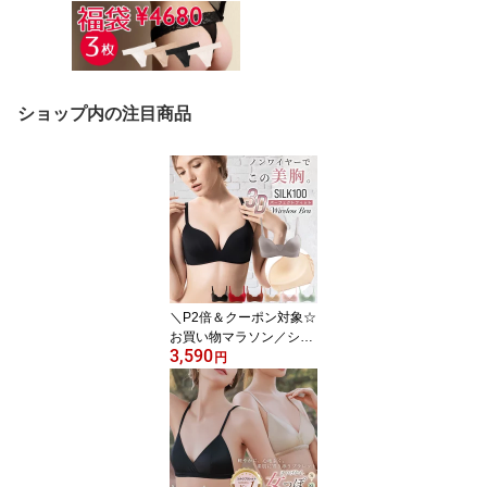
ショップ内の注目商品
＼P2倍＆クーポン対象☆
お買い物マラソン／シル
3,590
ク100% ブラジャー ノン
円
ワイヤー 3Dカップ Tシ
ャツブラ 美胸 立体カッ
プ マシュマロカップ シ
ームレス モールド シン
プル 下垂防止 サイドボ
ーン 10カラー 70A/70B/