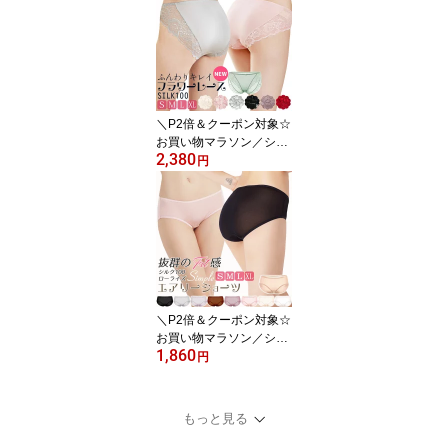
ルバック シルクショーツ
パンツ パンティーハクモ
クレン/ティーグリーン/
シャンパン/ローズダスト
M/L/XL/XXL 送料無料 cts
ho kinu15
＼P2倍＆クーポン対象☆
お買い物マラソン／シル
2,380
ク ショーツ シルク100%
円
レディース レース 極細
糸 フラワーレース スタ
ンダード シルクインナー
シルク ショーツ アイボ
リー/ピンク/レッド/モー
ブパープル/グレー/ブラ
ック S/M/L/XL ctsho mai
n
＼P2倍＆クーポン対象☆
お買い物マラソン／シル
1,860
ク ショーツ シルク100%
円
レディース ローライズ
おしゃれ 冷えとり シル
クショーツ パンツ お腹
もっと見る
にやさしい かわいい パ
ンティー 絹 汗取り 下着