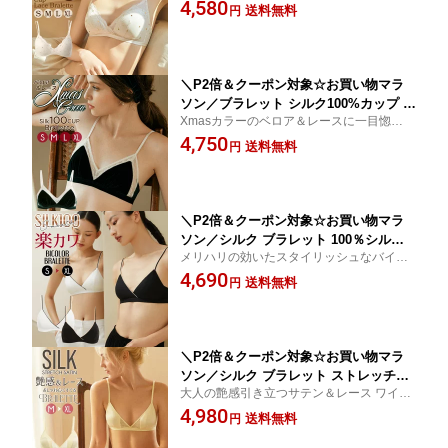
ックレースブラレット☆ ワイヤレス 三角カ
4,580
ロゴ スカラップレース ブラジャー 三角
送料無料
円
ップ☆別売りお揃いショーツあり☆超軽量
ブラ ノンワイヤー 透け感 オートミール
吸湿速乾 快適 高い通気性 ムレない
S/M/L/XL 送料無料 ctbra kinu15
＼P2倍＆クーポン対象☆お買い物マラ
ソン／ブラレット シルク100%カップ 配
Xmasカラーのベロア＆レースに一目惚れす
色 ベロア ドット柄 レース 異素材コン
るシルクブラレット☆ ベルベット ワイヤレ
4,750
ビ ブラジャー 三角ブラ ノンワイヤー
送料無料
円
ス 三角カップ☆別売りお揃いショーツあり
透け感 ブラジャー 三角ブラ ノンワイヤ
☆超軽量 吸湿速乾 快適 高い通気性 ムレな
ー 透け感 クリスマスグリーン S/M/L/X
い
L 送料無料 ctbra kinu20
＼P2倍＆クーポン対象☆お買い物マラ
ソン／シルク ブラレット 100％シルク
メリハリの効いたスタイリッシュなバイカ
カシュクール バイカラー ナローパイピ
ラーデザインブラレット ワイヤレス 三角カ
4,690
ング シンプル ブラジャー ブラトップ
送料無料
円
ップ☆超軽量 吸湿速乾 快適 高い通気性 ム
ノンワイヤー 無地 三角ブラ ホワイト/
レない
ブラック S/M/L/XL 送料無料 ctbra kinu
15
＼P2倍＆クーポン対象☆お買い物マラ
ソン／シルク ブラレット ストレッチサ
大人の艶感引き立つサテン＆レース ワイヤ
テン レース シルクサテンクレープ うさ
レス 三角カップブラ☆別売りお揃いショー
4,980
耳パッド ブラジャー ブラトップ ノンワ
送料無料
円
ツあり☆超軽量 吸湿速乾 快適 高い通気性
イヤー チュールレース 三角ブラ クリー
ムレない