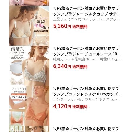
XL 送料無料 ctbra kinu20
＼P2倍＆クーポン対象☆お買い物マラ
ソン／ブラジャー シルクカップ サテン
上品フェミニンなバイカラーレースブラ☆
バイカラー 配色 チュールレース 刺繍
下垂防止 くい込まない 痛くならない 極細
5,360
ワイヤー ノンパテッドブラ ノンパッド
送料無料
円
糸 吸湿速乾 快適 高い通気性 ムレない
下垂防止 ミルキーホワイト×ライトブラ
ウン 70B/70C/75B/75C/80B/80C 送料無
料 ctbra kinu50
＼P2倍＆クーポン対象☆お買い物マラ
ソン／ブラジャー チュールレース 10
純白カラー＆花刺繍 キレイ！可愛い！セン
0％シルク裏打ち 花刺繍 シースルー ワ
シュアルな魅力がいっぱい詰まったシルク
6,340
イヤー入り ノンパテッドブラ 透け感 セ
送料無料
円
ブラ☆下垂防止 くい込まない 痛くならない
クシー マシュマロタッチ 下垂防止 ゴー
極細糸 吸湿速乾 快適 高い通気性 ムレない
ルドラメ ホワイト 70B/75A/75B/75C/80
A/80B 送料無料 ctbra kinu50
＼P2倍＆クーポン対象☆お買い物マラ
ソン／ブラレット シルク100%カップ 総
アンダーフリルもラブリーなボタニカル柄
レース バイカラー ボタニカル柄 フリル
総レースブラレット☆ワイヤレス 三角カッ
4,120
レース サテンベルト ダブルストラップ
送料無料
円
プ☆別売りお揃いショーツあり☆超軽量 吸
葉っぱ柄 スカラップ ブラジャー 三角ブ
湿速乾 快適 高い通気性 ムレない
ラ ノンワイヤー サンセットオレンジ S/
M/L/XL ctbra kinu20
＼P2倍＆クーポン対象☆お買い物マラ