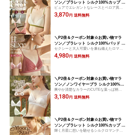
ソン／ブラレット シルク100%カップ 配
ピュアでエレガントなレースとベロア異素
色 ベロア レース バイカラー 異素材コ
材コンビブラレット☆ベルベット ワイヤレ
3,870
ンビ ブラジャー 三角ブラ ノンワイヤー
送料無料
円
ス 三角カップ☆別売りお揃いショーツあり
ブラ 三角ブラ 透け感 開放感 ミルキー
☆超軽量 吸湿速乾 快適 高い通気性 ムレな
ホワイト/コーラルピンク S/M/L/XL 送
い
料無料 ctbra kinu20
＼P2倍＆クーポン対象☆お買い物マラ
ソン／ブラレット シルク100%パッド シ
セクシーと大人可愛いを兼ね備えたロマン
ースルーレース サテン カットアウト ブ
ティックブラレット☆ ワイヤレス 三角カッ
4,980
ラジャー チュールレース 三角ブラ ノン
送料無料
円
プ☆別売りお揃いショーツあり☆超軽量 吸
ワイヤー 透け感 花柄 スイートピンク/
湿速乾 快適 高い通気性 ムレない
ダークローズ S/M/L/XL 送料無料 ctbra
kinu15
＼P2倍＆クーポン対象☆お買い物マラ
ソン／ノンワイヤーブラ シルク100%パ
爽やか清楚なカラーのCUTEな葉っぱ柄総
ッド シースルーブラ 透け感 レース ボ
レースシースルーブラ☆ベルベット ワイヤ
3,180
タニカル柄 つる柄 葉っぱ柄 ブラジャー
送料無料
円
レス 三角カップ☆別売りお揃いショーツあ
ノンパテッド シングルサイドボーン 開
り☆超軽量 吸湿速乾 快適 高い通気性 ムレ
放感 ホワイト/ペールリーフグリーン S/
ない
M/L/XL 送料無料 ctbra kinu15
＼P2倍＆クーポン対象☆お買い物マラ
ソン／ブラレット シルク100%カップ 総
輝く月星に想いを馳せるシルクロマンティ
レース 月 星 ゴールド箔プリント love