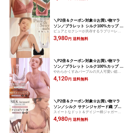
売りお揃いショーツあり☆超軽量 吸湿速乾
スティピンク S/M/L/XL 送料無料 ctbra
快適 高い通気性 ムレない
kinu20
＼P2倍＆クーポン対象☆お買い物マラ
ソン／ブラレット シルク100%カップ 総
ピュアとセクシーが共存するラブリーレデ
レース ブラジャー フラワー 三角ブラ
ィブラレット☆ ワイヤレス 三角カップ☆別
3,980
バックオープン クロス U字 ノンワイヤ
送料無料
円
売りお揃いショーツあり☆超軽量 吸湿速乾
ー 花柄 ブラック/ホワイト S/M/L/XL 送
快適 高い通気性 ムレない
料無料 ctbra kinu20
＼P2倍＆クーポン対象☆お買い物マラ
ソン／ブラレット シルク100%カップ 総
やわらかくすみパープルの大人可愛い総レ
レース メッシュレース 美背中 バックレ
ースブラレット☆ワイヤレス 三角カップ☆
4,120
ース スカラップ ブラジャー 三角ブラ
送料無料
円
別売りお揃いショーツあり☆超軽量 吸湿速
ノンワイヤー 透け感 開放感 ペールオー
乾 快適 高い通気性 ムレない
キッド S/M/L 送料無料 ctbra kinu20
＼P2倍＆クーポン対象☆お買い物マラ
ソン／シルク サテンジャガード織 ブラ
スイートなドット＆デイジー柄ジャガード
レット ストレッチ ドット デイジー フ
大人可愛いブラレット☆ワイヤレス 三角カ
4,980
ラワー 花柄 カシュクール チュールレー
送料無料
円
ップ☆別売りお揃いショーツあり☆超軽量
ス 透け感 ブラジャー 三角ブラ ノンワ
吸湿速乾 快適 高い通気性 ムレない
イヤー 開放感 スモーキーピンク S/M/L/