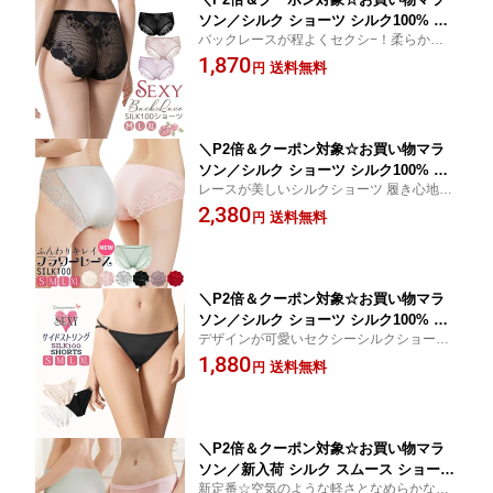
ソン／シルク ショーツ シルク100% レ
バックレースが程よくセクシ−！柔らかいレ
ディース レース スタンダード 冷え取り
ースがヒップをやさしく包み込み、アウタ
1,870
バックレース シルク ショーツ パンツ
送料無料
円
ーに響かない♪敏感肌 低刺激
パンティー 絹 汗取り 下着 敏感肌 ピン
クベージュ/ライラック/ブラック M/L/X
L ctsho main
＼P2倍＆クーポン対象☆お買い物マラ
ソン／シルク ショーツ シルク100% レ
レースが美しいシルクショーツ 履き心地も
ディース レース 極細糸 フラワーレース
デザインも素敵 サラサラ、蒸れない なめら
2,380
スタンダード シルクインナー シルク シ
送料無料
円
かで優しくフィットします。
ョーツ アイボリー/ピンク/レッド/モー
ブパープル/グレー/ブラック S/M/L/XL c
tsho main
＼P2倍＆クーポン対象☆お買い物マラ
ソン／シルク ショーツ シルク100% レ
デザインが可愛いセクシーシルクショーツ
ディース ローライズ サイドストリング
☆サイドストリングがおしゃれ吸湿速乾 快
1,880
美尻 SEXY 冷え取り シルクショーツ パ
送料無料
円
適 高い通気性 ムレない 敏感肌 低刺激
ンツ シルク ショーツ シルク パンティ
ー 絹 ホワイト/ブラック/フローラルベ
ージュ S/M/L/XL ctsho main
＼P2倍＆クーポン対象☆お買い物マラ
ソン／新入荷 シルク スムース ショーツ
新定番☆空気のような軽さとなめらかな
シルク100% 超軽量 エアリー シンプル