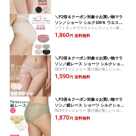
ック M/L/XL 送料無料 ctsho kinu15
＼P2倍＆クーポン対象☆お買い物マラ
ソン／ショーツ シルク100％ ウエスト
ソフトタッチでウエストにフィット♪ 身に
レース レディース 超軽量 エアリー ジ
着けていないかのような軽い穿き心地♪！ピ
1,860
ャージー フラワーレース ローライズ ス
送料無料
円
タッとハマる！究極のフィット感吸湿速乾
トレッチレース スタンダード ズレ防止
快適 高い通気性 ムレない 保温 冷えとり 敏
くい込まない 痛くならない 5色 S/M/L/
感肌
XL 送料無料 ctsho main
＼P2倍＆クーポン対象☆お買い物マラ
ソン／総レース ショーツ シルクショー
SEXYランジェリー 透け感が美しいシルク
ツ 100％シルククロッチ セクシー フラ
ショーツ♪☆別売りお揃いブラあり☆やさし
1,590
ワーレース スカラップ 配色デザイン 透
送料無料
円
いフィット感 痛くならない 絹 下着 吸湿速
け感 ミスティピンク/アイボリー/ペール
乾 快適 高い通気性 ムレない 敏感肌 低刺激
グリーン S/M/L 送料無料 ctsho kinu20
＼P2倍＆クーポン対象☆お買い物マラ
ソン／総レース ショーツ シルクショー
SEXYランジェリー 透け感が美しいシルク
ツ 100％シルククロッチ セクシー フラ
ショーツ☆別売りお揃いブラあり☆やさし
1,870
ワーレース スカラップ 透け感 アンティ
送料無料
円
いフィット感 痛くならない 絹 下着 吸湿速
ークグリーン/アイボリー/マスタード S/
乾 快適 高い通気性 ムレない 敏感肌 低刺激
M/L 送料無料 ctsho kinu15