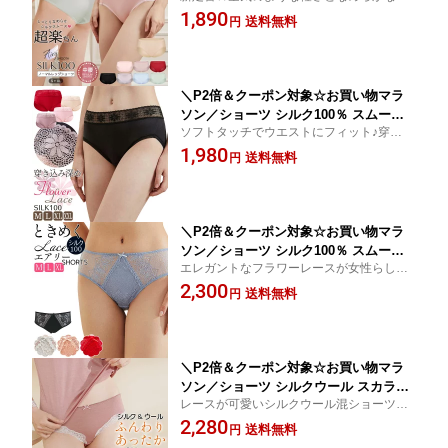
艶、自然体のまま上質に。シルク100エア
1,890
レディース ノーマルレッグ 中腰 スタン
送料無料
円
リースムースショーツ☆汗取り 下着 敏感肌
ダード 冷えとり パンツ お腹にやさしい
低刺激 通気性 肌着 快適
パンティー 絹 8カラー S/M/L/XL 送料無
料 ctsho p15 main
＼P2倍＆クーポン対象☆お買い物マラ
ソン／ショーツ シルク100％ スムース
ソフトタッチでウエストにフィット♪穿き込
ウエストフラワーレース 花柄 ウエスト
み深めであんしん設計の身体にやさしい華
1,980
高め ノーマルレッグ 絹 超軽量 エアリ
送料無料
円
やか上品ショーツ☆ムレない 高い通気性 冷
ー レッド/スイートピンク/アンティーク
えとり 吸湿速乾
モーブ/ライトベージュ/ブラック M/L/X
L/XXL 送料無料 ctsho main
＼P2倍＆クーポン対象☆お買い物マラ
ソン／ショーツ シルク100％ スムース
エレガントなフラワーレースが女性らしい
フラワーレース 透け感 スタンダード ノ
☆ゴージャスレース☆別売りお揃いブラあ
2,300
ーマルレッグ 絹 下着 超軽量 エアリー
送料無料
円
り☆ムレない 高い通気性 冷えとり 吸湿速
超快適 レッド/ステラブルー/コーラルピ
乾 快適 低刺激
ーチ/ムーングレイ/ブラック M/L/XL 送
料無料 ctsho kinu15
＼P2倍＆クーポン対象☆お買い物マラ
ソン／ショーツ シルクウール スカラッ
レースが可愛いシルクウール混ショーツ☆
プレース スタンダード ノーマルレッグ
別売りセットルームウェアあり☆ムレない
2,280
絹 下着 超軽量 超快適 冷えとり 防寒 保
送料無料
円
高い通気性 冷え対策 吸湿速乾 快適 低刺激
温 アプリコット/スモーキーローズ/ブラ