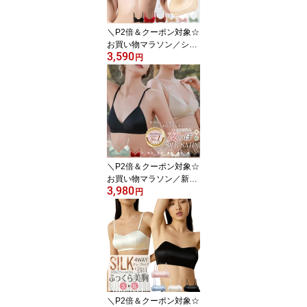
＼P2倍＆クーポン対象☆
お買い物マラソン／シル
3,590
ク100% ブラジャー ノン
円
ワイヤー 3Dカップ Tシ
ャツブラ 美胸 立体カッ
プ マシュマロカップ シ
ームレス モールド シン
プル 下垂防止 サイドボ
ーン 10カラー 70A/70B/
70C/75A/75B/75C/80A/8
0B/80C/85B ctbra p15 m
＼P2倍＆クーポン対象☆
ain
お買い物マラソン／新色
3,980
追加 シルクサテン ブラ
円
レット ストレッチ ノン
ワイヤー 三角ブラ 2WAY
バック カシュクール レ
ディース インナー 軽い
締めつけない ナチュラル
シルクブラ 8カラー S/M/
L/XL 送料無料 ctbra main
＼P2倍＆クーポン対象☆