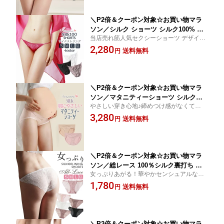
o kinu50
＼P2倍＆クーポン対象☆お買い物マラ
ソン／シルク ショーツ シルク100% レ
当店売れ筋人気セクシーショーツ デザイン
ディース ローライズ レース サイドスト
が可愛くて軽い履き心地 さらさら蒸れない
2,280
リング 紐 セクシー 冷え取り シルクイ
送料無料
円
とっても快適
ンナー パンツ シルク ショーツ シルク
パンティー 下着 ホワイト/ラズベリー/
ブラック S/M/L/XL ctsho main
＼P2倍＆クーポン対象☆お買い物マラ
ソン／マタニティーショーツ シルクシ
やさしい穿き心地♪締めつけ感がなくてスト
ョーツ シルクポリ混 やさしいフィット
レスフリー☆極フィット素材で作られた超
3,280
感 しっとりなめらか 2色 絹 吸湿速乾 快
送料無料
円
快適シルクマタニティーショーツ☆
適 高い通気性 ムレない 保温 冷えとり
敏感肌 低刺激 ピンク/ベージュ M/L/XL/
XXL ctsho fts40 kinu50
＼P2倍＆クーポン対象☆お買い物マラ
ソン／総レース 100％シルク裏打ち シ
女っぷりあがる！華やかセンシュアルなフ
ョーツ シルクショーツ サイドストリン
ラワー総レースショーツ☆別売りお揃いブ
1,780
グ 透け感 フラワーレース スカラップ
送料無料
円
ラあり☆痛くならない 絹 下着 吸湿速乾 快
パウダーローズ/モカピンク/ブラック/フ
適 高い通気性 ムレない 敏感肌 低刺激
ローラルベージュ/ホワイト S/M/L/XL
送料無料 ctsho main
＼P2倍＆クーポン対象☆お買い物マラ