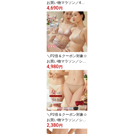
お買い物マラソン／4WA
4,690
Y チューブトップブラ シ
円
ルク100％ ストレッチサ
テン 紐なし ノンワイヤ
ー ブラジャー ワイヤレ
ス ストラップレス プッ
シュアップパッド ミスト
ブルー/ホワイト/ピンク/
ブラック S/M/L/XL 送料
無料 ctbra main
＼P2倍＆クーポン対象☆
お買い物マラソン／シル
4,980
クストレッチサテン ノン
円
ワイヤーブラ 3/4カップ
ブラジャー ワイヤレス
シンプル 2枚接ぎ シング
ルサイドボーン 無地 ブ
ラレット シャンパン/ロ
ーズダスト/ミストグレー
S/M/L/XL 送料無料 ctbra
kinu15
＼P2倍＆クーポン対象☆
お買い物マラソン／シル
2,380
ク ショーツ シルク100%
円
サテン スムースバック