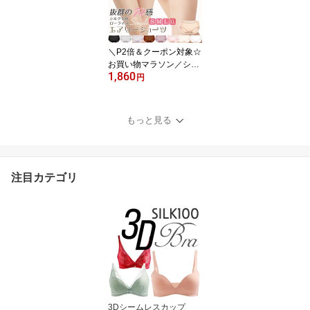
リー/ピンク/レッド/モー
ブパープル/グレー/ブラ
ック S/M/L/XL ctsho mai
n
＼P2倍＆クーポン対象☆
お買い物マラソン／シル
1,860
ク ショーツ シルク100%
円
レディース ローライズ
おしゃれ 冷えとり シル
クショーツ パンツ お腹
もっと見る
にやさしい かわいい パ
ンティー 絹 汗取り 下着
敏感肌 低刺激 通気性 肌
着 快適 9色 S/M/L/XL 送
注目カテゴリ
料無料 ctsho main
3Dシームレスカップ