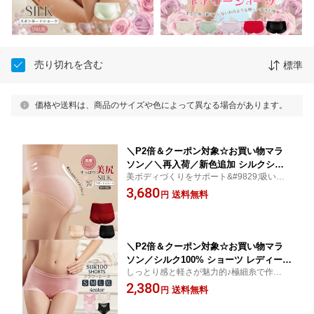
売り切れを含む
標準
価格や送料は、商品のサイズや色によって異なる場合があります。
＼P2倍＆クーポン対象☆お買い物マラ
ソン／＼再入荷／新色追加 シルクショ
美ボディづくりをサポート&#9829;吸い付
ーツ お尻 お腹すっぽり サポートショー
くようなフィット感！極フィット素材で作
3,680
ツ ハイウエスト レース重ね ポリブレン
送料無料
円
られた超快適シルクショーツ☆吸湿速乾 快
ドシルク 美ラインショーツ 補正 ポリ混
適 高い通気性 下着 敏感肌 低刺激
4カラー M/L/XL/XXL ctsho kinu15
＼P2倍＆クーポン対象☆お買い物マラ
ソン／シルク100% ショーツ レディース
しっとり感と軽さが魅力的♪極細糸で作られ
極細糸シルク 痛くならない やさしい穿
た超快適なシルクショーツ☆吸湿速乾 快適
2,380
き心地 エンブロイダリーレース 4色 絹
送料無料
円
高い通気性 ムレない 保温 冷えとり 敏感肌
下着 ブラック/ベビーピンク/アイボリ
ー/ピンク S/M/L/XL/XXL 送料無料 ctsh