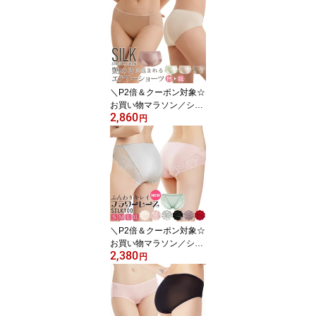
レディース ローライズ
セクシー サイドストリン
グ ビキニショーツ シル
クショーツ パンツ パン
ティー 8カラー S/M/L/XL
送料無料 ctsho main
＼P2倍＆クーポン対象☆
お買い物マラソン／シル
2,860
ク ショーツ シルク100%
円
サテン スムース スタン
ダード 中腰 シンプル フ
ルバック シルクショーツ
パンツ パンティーハクモ
クレン/ティーグリーン/
シャンパン/ローズダスト
M/L/XL/XXL 送料無料 cts
ho kinu15
＼P2倍＆クーポン対象☆
お買い物マラソン／シル
2,380
ク ショーツ シルク100%
円
レディース レース 極細
糸 フラワーレース スタ
ンダード シルクインナー
シルク ショーツ アイボ