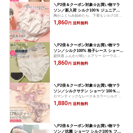
＼P2倍＆クーポン対象☆お買い物マラ
ソン／新入荷 シルク100％ ジュニアシ
胸がふくらみ始めたら、下着もシルク10
ョーツ 女の子 9歳〜 下着 セットアップ
0％に。デリケートな成長期の肌を優しく包
1,860
可 ファーストステップ期 キッズ パンツ
送料無料
円
む「ファーストステップ期」専用ショー
敏感肌 蒸れない スタンダード クロッチ
ツ。クロッチ2重構造と無蛍光仕上げで、マ
シルク2重 締め付けない チェリー 2カラ
マも納得の安心品質。
ー 150 155 160 165 ctsho main
＼P2倍＆クーポン対象☆お買い物マラ
ソン／シルク100% 格子レース ショーツ
超快適 ふんわり軽い エアリー ローウエス
スタンダード ローライズ 超軽量 シンプ
ト 冷えとり 乾燥肌 ベタつかない サラサラ
1,860
ル フルバック レディース インナー 絹
送料無料
円
通気性 女性下着 シルク下着 UVカット 紫外
ホワイト/ヌード/グレー/ブラック S/M/
線カット
L/XL 送料無料 ctsho kinu15
＼P2倍＆クーポン対象☆お買い物マラ
ソン／シルクサテン ショーツ 100％シ
ロマンティックなレース＆カラーシルクシ
ルククロッチ 配色レース バックチュー
ョーツでSWEET気分☆別売りお揃いブラあ
1,880
ルレース 透け感 甘ロリ ちょい甘 セク
送料無料
円
り☆痛くならない 絹 下着 吸湿速乾 快適 高
シー ローライズ ペールアプリコット/パ
い通気性 ムレない 敏感肌 低刺激
ウダーローズ/ラベンダーミスト S/M/L/
XL 送料無料 ctsho kinu15
＼P2倍＆クーポン対象☆お買い物マラ
ソン／抗菌 ショーツ シルク100％ フラ