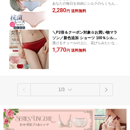
あなたの毎日を自由にシルクのらくちんシ
ワーレース ヘムレース 花柄 清潔 安心
ョーツで身も心も健やかに美しく 超快適抗
2,280
ノーマルレッグ 絹 下着 超軽量 エアリ
送料無料
円
菌ショーツ☆ムレない 高い通気性 冷えとり
ー アイボリー/ピンク/アンティークグリ
吸湿速乾
ーン/ミストブルー M/L/XL/XXL 送料無
料 ctsho kinu15
＼P2倍＆クーポン対象☆お買い物マラ
ソン／新色追加 ショーツ 100％シルク
透けるチュールの上に、花びらみたいなレ
裏打ち シルクサテン シースルーバック
ースを重ねて☆別売りお揃いブラあり☆痛
1,770
レースエッジ 透け感 ローライズ スカラ
送料無料
円
くならない 絹 下着 吸湿速乾 快適 高い通気
ップレース フルバック セクシー ビキニ
性 ムレない 敏感肌 低刺激
ショーツ 4カラー S/M/L/XL 送料無料 ct
sho main
1/3