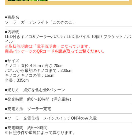
■商品名
ソーラーガーデンライト「このきのこ」
■内容物
LED付きキノコ&ソーラーパネル / LED用パイル 10個 / ブラケット / パ
イル
※取扱説明書は「電子説明書」になっています。
商品パッケージの
QRコードを読み取ってご覧ください。
■サイズ
キノコ：直径 4.8cm / 高さ 20cm
パネルから最初のキノコまで：200cm
キノコとキノコの間：15cm
全長：335cm
■光り方 点灯を含む全8パターン
■発光時間 約8〜10時間（満充電時）
■充電方法 ソーラー充電
■ソーラー充電仕様 メインスイッチON時のみ充電
■充電時間 約6〜8時間
※日照条件や環境によって異なります。