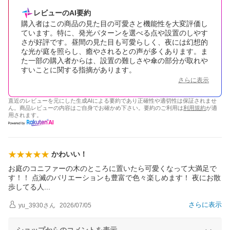
レビューのAI要約
購入者はこの商品の見た目の可愛さと機能性を大変評価し
ています。特に、発光パターンを選べる点や設置のしやす
さが好評です。昼間の見た目も可愛らしく、夜には幻想的
な光が庭を照らし、癒やされるとの声が多くあります。ま
た一部の購入者からは、設置の難しさや傘の部分が取れや
すいことに関する指摘があります。
さらに表示
直近のレビューを元にした生成AIによる要約であり正確性や適切性は保証されませ
ん。商品レビューの内容はご自身でお確かめ下さい。要約のご利用は
利用規約
が適
用されます。
かわいい！
お庭のコニファーの木のところに置いたら可愛くなって大満足で
す！！ 点滅のバリエーションも豊富で色々楽しめます！ 夜にお散
歩してる
人
さらに表示
yu_3930
さん
2026/07/05