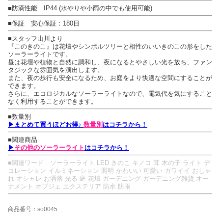
■防滴性能 IP44 (水やりや小雨の中でも使用可能)
■保証 安心保証：180日
■スタッフ山川より
『このきのこ』は花壇やシンボルツリーと相性のいいきのこの形をした
ソーラーライトです。
昼は花壇や植物と自然に調和し、夜になるとやさしい光を放ち、ファン
タジックな雰囲気を演出します。
また、夜の歩行も安全になるため、お庭をより快適な空間にすることが
できます。
さらに、エコロジカルなソーラーライトなので、電気代を気にすること
なく利用することができます。
■数量別
▶まとめて買うほどお得♪
数量別
はコチラから！
■関連商品
▶
その他のソーラーライト
はコチラから！
■関連ワード ソーラーライト LED きのこ キノコ 茸 木の子 ライト デ
コレーション イルミネーション 照明 かわいい 可愛い カワイイ おしゃ
れ オシャレ お洒落 光る 庭 花壇 ガーデニング ガーデニング雑貨 オー
ナメント オブジェ エクステリア 防水 防雨
商品番号：so0045