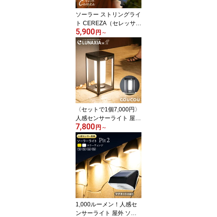
ソーラー ストリングライ
ト CEREZA（セレッサ）
5,900
全長 9.3m 12球 【180日
円
～
保証】〔 ソーラーライト
屋外 防水 長時間 黒 白 キ
ャンプ ガーデンライト
屋外 防水 ウッドデッキ
照明 ライト 屋外照明 イ
ルミネーション テラス
テント ベランダ ストリ
ング LED 〕
〈セットで1個7,000円〉
人感センサーライト 屋外
7,800
ソーラー 防水 クク【2年
円
～
保証】〔 人感 ソーラー
ライト 屋外 明るい 長時
間 ポーチライト LED ガ
ーデンライト 防水 ウォ
ールライト 門灯 玄関 照
明 防犯ライト 〕
1,000ルーメン！人感セ
ンサーライト 屋外 ソー