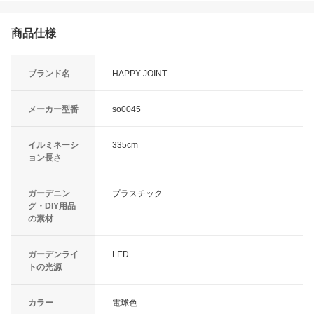
商品仕様
ブランド名
HAPPY JOINT
メーカー型番
so0045
イルミネーシ
335cm
ョン長さ
ガーデニン
プラスチック
グ・DIY用品
の素材
ガーデンライ
LED
トの光源
カラー
電球色