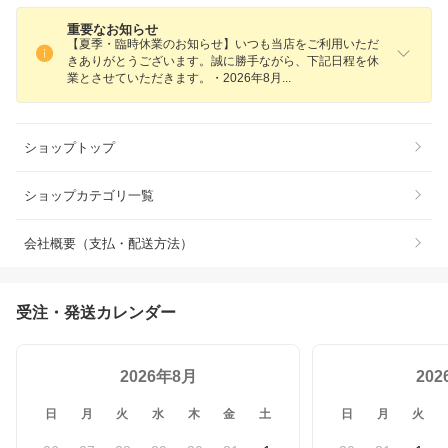
重要なお知らせ
【夏季・臨時休業のお知らせ】いつも当店をご利用いただ
きありがとうございます。誠に勝手ながら、下記日程を休
業とさせていただきます。・2026年8
月
ショップトップ
ショップカテゴリ一覧
会社概要（支払・配送方法）
受注・発送カレンダー
2026年8月
20
日
月
火
水
木
金
土
日
月
火