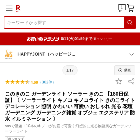
8/11(火)01:59まで
要エントリー
HAPPYJOINT（ハッピー
ジ
1/17
動画
（
302
件）
4.69
このきのこ ガーデンライト ソーラー きのこ 【180日保
証】〔 ソーラーライト キノコ キノコライト きのこライト
デコレーション 照明 かわいい 可愛い おしゃれ 光る 花壇
ガーデニング ガーデニング雑貨 オブジェ エクステリア 防
水 イルミネーション 〕
snsで話題！10本のキノコがお庭で可愛く幻想的に光る物語風なガーデンソ
ーラーライト