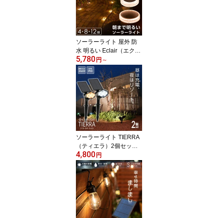
ソーラーライト 屋外 防
水 明るい Eclair（エクレ
5,780
ア）Tarte（タルト）【1
円
～
年保証】〔 ガーデンライ
ト 長時間 庭 埋め込み diy
ソーラー 防犯 自動 LED
照明 外構 センサーライ
ト ウッドデッキ テラス
おしゃれ 〕
ソーラーライト TIERRA
（ティエラ）2個セット
4,800
【1年保証】〔 ソーラー
円
ライト 屋外 明るい 防水
樹木 ガーデンライト ソ
ーラー シンボルツリー
ライト センサーライト le
d 電球色 ガーデニング 照
明 おしゃれ エクステリ
ア べランピング 〕