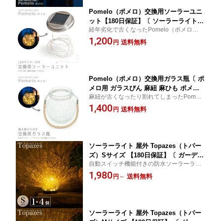
料 〕
Pomelo（ポメロ）交換用ソーラーユニ
ット【180日保証】〔 ソーラーライト L
経年劣化で古くなったPomelo（ポメロ）が
EDワイヤー ポメロの蓋 ガーデンライト
簡単復活！ ソーラーを使ったオリジナル照
1,200
屋外 ソーラー ランタン 防水 自動点灯
送料無料
円
明の作品作りにも！
修理用 LED DIY 手作り ハンドメイド
交換パーツ 照明 ガーデニング エクステ
リア 送料無料〕
Pomelo（ポメロ）交換用ガラス瓶〔 ポ
メロ用 ガラスびん 麻紐 麻ひも ポメロ
麻紐が古くなったり割れてしまったPomelo
の瓶 おしゃれな瓶 テラリウム 屋外 ソ
（ポメロ）が簡単復活！アンティークな雰
1,400
ーラー ランタン ひび割れ クラック 吊
送料無料
円
囲気が可愛いからテラリウムの容器にもぴ
り下げ ぶら下げ 修理用 DIY 手作り ハ
ったり！
ンドメイド パーツ 交換パーツ アンティ
ーク かわいい ガーデニング 送料無料
〕
ソーラーライト 屋外 Topazes（トパー
ズ）Sサイズ 【180日保証】〔 ガーデン
自動スイッチ機能付きの防水ソーラーライ
ライト ソーラー 屋外 防水 ソーラーラ
ト。明かりのある癒しのお庭へ。
1,980
イト ボール 電球色 LED インテリア ガ
送料無料
円
～
ーデニング 玄関 ソーラーガーデンライ
ト かわいい 新築祝い 〕
ソーラーライト 屋外 Topazes（トパー