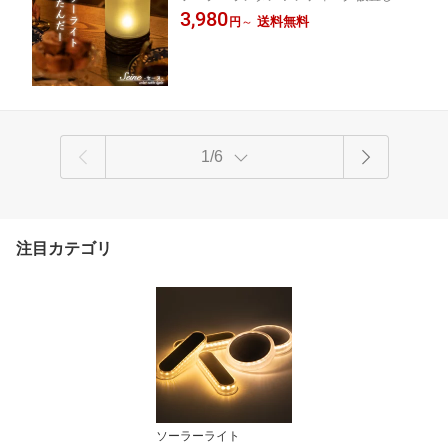
後は手間いらず！ ソーラーライトで癒しの
3,980
北欧 おしゃれ コードレス アンティーク
送料無料
円
～
空間に
自動 かわいい LED ライト 庭 庭用 照明
電球色 ガーデニング エクステリア テラ
ス 送料無料 イルミネーション 〕
1/6
注目カテゴリ
ソーラーライト