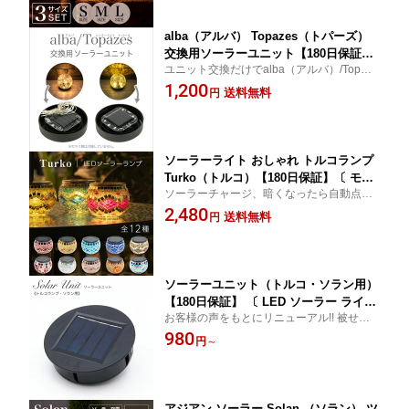
ゃれ 庭 照明 イルミネーション 〕
alba（アルバ） Topazes（トパーズ）
交換用ソーラーユニット【180日保証】
ユニット交換だけでalba（アルバ）/Topaze
〔 ソーラーライト LEDワイヤー ガーデ
s（トパーズ）が簡単復活！ お気に入りの
1,200
ンライト 屋外 ソーラー ランタン 防水
送料無料
円
ガラスはそのまま、光の印象を手軽にチェ
自動点灯 修理用 LED DIY 手作り ハン
ンジ♪
ドメイド 交換パーツ 照明 ガーデニング
エクステリア 送料無料〕[M便 1/6]
ソーラーライト おしゃれ トルコランプ
Turko（トルコ）【180日保証】〔 モザ
ソーラーチャージ、暗くなったら自動点灯
イク ランプ トルコ ガーデンライト 屋
おしゃれなモザイクランプで癒しの空間に
2,480
外 ソーラー おしゃれ 防水 新生活 ステ
送料無料
円
実家へのプレゼントにも喜ばれています！
ンドグラス 自動 かわいい LED 庭 照明
電球色 ガーデニング アジアン インテリ
ア 送料無料 イルミネーション 〕
ソーラーユニット（トルコ・ソラン用）
【180日保証】 〔 LED ソーラー ライト
お客様の声をもとにリニューアル!! 被せる
太陽電池 ソーラー充電 DIY 電球色 手作
だけで屋外でも使えるソーラーライトに！
980
り ハンドメイド 自動点灯 オートスイッ
円
～
チ Turko ソーラーパネル 光る キャンド
ルライト インテリア おしゃれ お洒落
かわいい 可愛い 〕
アジアン ソーラー Solan （ソラン） ツ