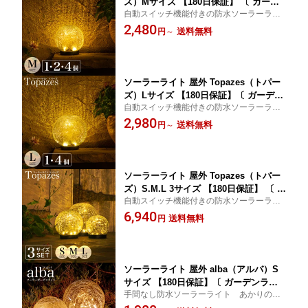
ズ）Mサイズ 【180日保証】 〔 ガーデ
自動スイッチ機能付きの防水ソーラーライ
ンライト ソーラー 屋外 防水 ソーラー
ト。明かりのある癒しのお庭へ。
2,480
ライト ボール ランプ 室内 電球色 LED
送料無料
円
～
ガーデニング 置物 玄関 ソーラーガーデ
ンライト かわいい 新築祝い 引っ越し祝
い〕
ソーラーライト 屋外 Topazes（トパー
ズ）Lサイズ 【180日保証】〔 ガーデン
自動スイッチ機能付きの防水ソーラーライ
ライト ソーラー 屋外 防水 ソーラーラ
ト。明かりのある癒しのお庭へ。
2,980
イト ボール ランプ 室内 電球色 LED イ
送料無料
円
～
ンテリア 飾り ガーデニング 置物 玄関
ソーラーガーデンライト かわいい 新築
祝い 引っ越し祝い 〕
ソーラーライト 屋外 Topazes（トパー
ズ）S.M.L 3サイズ 【180日保証】 〔 ガ
自動スイッチ機能付きの防水ソーラーライ
ーデンライト ソーラー 屋外 防水 ソー
ト。明かりのある癒しのお庭へ。 実家への
6,940
ラーライト 電球色 LED インテリア 飾
送料無料
円
プレゼントにも！
り ガーデニング 置物 玄関 ソーラーガ
ーデンライト アンティーク 新築祝い 〕
ソーラーライト 屋外 alba（アルバ）S
サイズ 【180日保証】〔 ガーデンライ
手間なし防水ソーラーライト あかりのあ
ト ソーラー 屋外 ライト 防水 ソーラー
る癒しのお庭へ