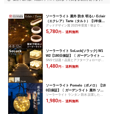
ソーラーライト 屋外 防水 明るい Eclair
（エクレア）Tarte（タルト）【1年保
グッドデザイン賞 2025年受賞！朝までしっ
証】〔 ガーデンライト 長時間 庭 埋め
かり光る良質なバッテリーを搭載。曇りが
5,780
込み diy ソーラー 防犯 自動 LED 照明
送料無料
円
～
続いても長時間点灯！ 置くだけ簡単、上品
外構 センサーライト ウッドデッキ テラ
な外構に早変わり。実家へのプレゼントに
ス おしゃれ 〕
も！
ソーラーライト SoLuck(ソラック) W1
W2【180日保証】〔 ガーデンライト 屋
SNSで話題！品質とアフターフォローが充
外 ソーラーライト 外構 照明 玄関 駐車
実!!コンパクトなキューブタイプ★ 待望の
1,480
場 四角 ベランダ センサーライト 防水 l
送料無料
円
～
新デザイン登場!!実家へのプレゼントや新築
ed LEDライト 電球色 ガーデニング ガ
祝いにも喜ばれています！
ーデンライト 太陽光ライト 庭 おしゃれ
イルミネーション 〕
ソーラーライト Pomelo（ポメロ）【18
0日保証】〔 ガーデンライト 屋外 ソー
ソーラーライト ランタン 防水 設置した後
ラー 新生活 イルミネーション ランタン
は手間いらず！ ソーラーライトで癒しの空
1,980
おしゃれ 防水 ソーラーライト 屋外 吊
送料無料
円
～
間に
り下げ アンティーク 防水 かわいい LE
D 庭 照明 電球色 ガーデニング 送料無