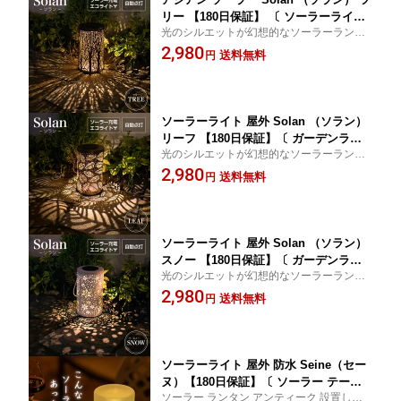
リー 【180日保証】 〔 ソーラーライト
光のシルエットが幻想的なソーラーランタ
ランタン インテリア ライト 照明 雑貨
ン あかりのある癒しのお庭へ
2,980
防水 室内 電球色 LED ガーデニング 玄
送料無料
円
関 置物 ソーラー ガーデンライト アン
ティーク オリエンタル おしゃれ 庭 イ
ルミネーション 〕
ソーラーライト 屋外 Solan （ソラン）
リーフ 【180日保証】〔 ガーデンライ
光のシルエットが幻想的なソーラーランタ
ト ソーラー イルミネーション ランタン
ン あかりのある癒しのお庭へ
2,980
屋外 ソーラ ライト 行燈 防水 室内 ガー
送料無料
円
デニング 置物 飾り 玄関 電球色 LED ソ
ーラーガーデンライト アンティーク お
しゃれ 庭 〕
ソーラーライト 屋外 Solan （ソラン）
スノー 【180日保証】〔 ガーデンライ
光のシルエットが幻想的なソーラーランタ
ト ソーラー イルミネーション インテリ
ン あかりのある癒しのお庭へ
2,980
ア 飾り ソーラーライト 屋外 おしゃれ
送料無料
円
ランタン ライト 防水 室内 ガーデニン
グ 置物 雪 玄関 ソーラーガーデンライ
ト 電球色 LED アンティーク 庭 〕
ソーラーライト 屋外 防水 Seine（セー
ヌ）【180日保証】〔 ソーラー テーブ
ソーラー ランタン アンティーク 設置した
ルライト ガーデンライト ランタン 充電