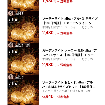
1,980
ライト ランプ 室内 電球色 LED インテ
送料無料
円
～
リア ガーデニング 置物 玄関 ソーラー
ガーデンライト アンティーク かわいい
おしゃれ 庭 照明 イルミネーション 〕
ソーラーライト alba（アルバ）Mサイズ
【180日保証】〔 ガーデンライト ソー
手間なし防水ソーラーライト あかりのあ
ラー 屋外 インテリア ライト 防水 ソー
る癒しのお庭へ
2,480
ラーライト 室内 電球色 LED ガーデニ
送料無料
円
～
ング 置物 飾り 玄関 ソーラーガーデン
ライト かわいい おしゃれ 庭 照明 エク
ステリア イルミネーション 〕
ガーデンライト ソーラー 屋外 alba（ア
ルバ）Lサイズ 【180日保証】〔 ソーラ
手間なし防水ソーラーライト あかりのあ
ーライト 屋外 おしゃれ ソーラー イン
る癒しのお庭へ ガーデニングに限らず、玄
2,980
テリア ライト 防水 ガーデンライト 屋
送料無料
円
～
関、テラス、ベランダなど場所を選ばない
外 アンティーク かわいい LED 庭 照明
おしゃれなライトです
電球色 エクステリア クリスマス 飾り
イルミネーション 〕
ソーラーライト おしゃれ alba（アル
バ）S.M.L 3サイズセット 【180日保
まとめて買うと500円お得！S.M.L 3サイズ
証】 〔 ガーデンライト ソーラー 屋外
セット 手間なし防水ソーラーライト あか
6,940
防水 ソーラーライト ランプ 電球色 LE
送料無料
円
りのある癒しのお庭へ 実家へのプレゼント
D インテリア ガーデニング 置物 玄関
にも！
ソーラーガーデンライト かわいい おし