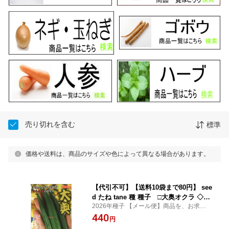
売り切れを含む
標準
価格や送料は、商品のサイズや色によって異なる場合があります。
【代引不可】【送料10袋まで80円】 see
d たね tane 種 種子 □大奥オクラ ◇種
2026年種子 【メール便】商品を、お求めに
子種子 オクラ 種大奥オクラ種子種子 オ
なる前に、必ず注意事項をお読みくださ
440
クラ 種 seed たね tane 種 種子大奥オク
円
い。
ラ種子種子 オクラ 種 seed たね tane 種