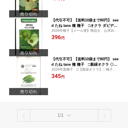
ください。
たね tane 種 種子花オクラ トロロアオ
イ種子種子 オクラ 種 se
【代引不可】【送料10袋まで80円】 see
d たね tane 種 種子 □オクラ ダビデの
2026年種子【メール便】商品を、お求めに
星 ◇種子種子 オクラ 種オクラ ダビデ
なる前に、必ずこちらの注意事項をお読み
396
の星種子種子 オクラ 種 seed たね tane
円
ください。
種 種子オクラ ダビデの星種子種子 オク
ラ 種
【代引不可】【送料10袋まで80円】 see
d たね tane 種 種子 □新緑オクラ ◇種
2026年度種子 □【新緑オクラ】◇種子種 t
子種子 オクラ 種新緑オクラ種子種子 オ
ane タネ 種子 タネ オクラの種種 tane タネ
345
クラ 種 seed たね tane 種 種子新緑オク
円
新緑オクラ種子種 tane タネ 種子 タネ オク
ラ種子種子 オクラ 種 seed たね tane 種
ラの種種 tane タネ種子種 tane
種子新緑
1/1