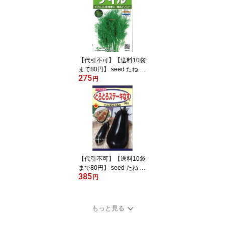
eed たね tane 種 種子大
輪ひまわり種子種子 花
種 seed たね tane 種 種
子大輪ひまわ
【代引不可】【送料10袋
まで80円】 seed たね ta
275
ne 種 種子 □【品切れ】
円
ハーブディル【品切れ】
◇種子種子 ハーブ 種
【品切れ】ハーブディル
【品切れ】種子種子 ハー
ブ 種 seed たね tane 種
種子【品切れ】ハーフ
【代引不可】【送料10袋
まで80円】 seed たね ta
385
ne 種 種子 □とろとろス
円
テーキなす ◇種子種子
ナス 種とろとろステーキ
なす種子種子 ナス 種 se
もっと見る
ed たね tane 種 種子とろ
とろステーキなす種子種