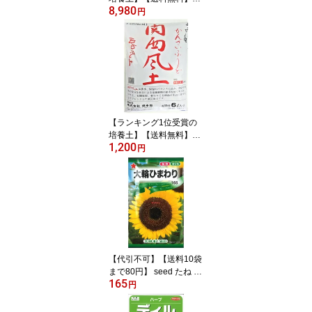
8,980
【他の商品同梱不可】□
円
錦幸園オリジナル関西風
土18L 4袋セット 花の
土 野菜の土 花の土送料
無料 植木の土 観葉植物
の土 球根の土 バラの土
山野草の土 ガーデニング
の土
【ランキング1位受賞の
培養土】【送料無料】
1,200
【お試し】【他の商品同
円
梱不可】□錦幸園オリジ
ナル関西風土6L 1袋 花の
土 野菜の土 花の土送料
無料 植木の土 観葉植物
の土 球根の土 バラの土
山野草の土 ガーデニング
の土
【代引不可】【送料10袋
まで80円】 seed たね ta
165
ne 種 種子 □大輪ひまわ
円
り ◇種子種子 花 種大輪
ひまわり種子種子 花 種 s