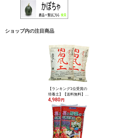
ショップ内の注目商品
【ランキング1位受賞の
培養土】【送料無料】
4,980
【他の商品同梱不可】□
円
錦幸園オリジナル関西風
土18L 2袋セット 花の
土 野菜の土 花の土送料
無料 植木の土 観葉植物
の土 球根の土 バラの土
山野草の土 ガーデニング