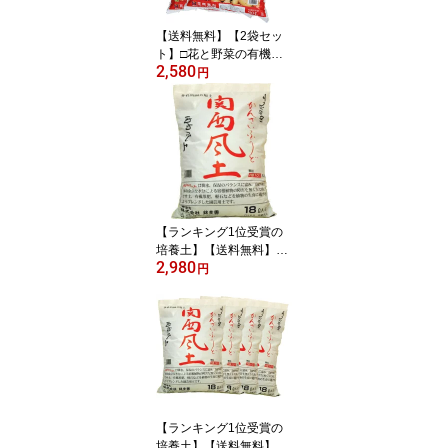
の土
【送料無料】【2袋セッ
ト】□花と野菜の有機培
2,580
養土20L 2袋セット◇肥
円
料 用土 用土大袋送料無
料ヒ花と野菜の有機培養
土20L肥料 用土 用土大袋
送料無料肥料 用土 用土
大袋送料無料ヒ花と野菜
の有機培養土20L肥料 用
土 用土大袋送料無料肥料
用土 用土大袋送
【ランキング1位受賞の
培養土】【送料無料】
2,980
【他の商品同梱不可】□
円
錦幸園オリジナル関西風
土18L 1袋 花の土 野菜の
土 花の土送料無料 植木
の土 観葉植物の土 球根
の土 バラの土 山野草の
土 ガーデニングの土 培
養土
【ランキング1位受賞の
培養土】【送料無料】