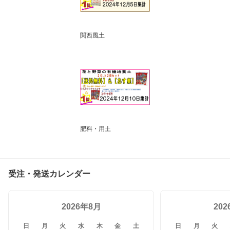
関西風土
肥料・用土
受注・発送カレンダー
2026年8月
20
日
月
火
水
木
金
土
日
月
火