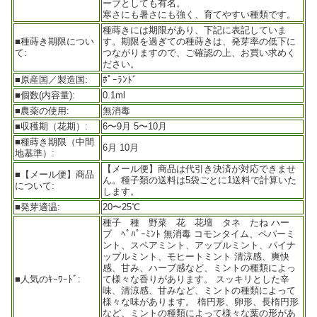
ーブとしても有名。
寒さにも暑さにも強く、育てやすい種類です。
種蒔きには期限があり、下記に表記していま
■種蒔き期限につい
す。期限を過ぎての種蒔きは、発芽率の低下に
て:
つながりますので、ご確認の上、お買い求めく
ださい。
■原産国／製造国:
ﾎﾟｰﾗﾝﾄﾞ
■個数(内容量):
0.1ml
■農薬の使用:
無消毒
■収穫期（花期）:
6〜9月 5〜10月
■種蒔き期限（中間
6月 10月
地基準）:
【メール便】商品は代引き決済が対応できませ
■【メール便】商品
ん。種子類の送料は5袋ごとに1送料で計算いた
について:
します。
■発芽適温:
20〜25℃
種子 種 野菜 花 花壇 タネ たね ハー
ブ ﾍﾟﾊﾟｰﾐﾝﾄ 無消毒 コモンタイム、ペパーミ
ント、スペアミント、アップルミント、パイナ
ップルミント、モヒートミント 清涼感、爽快
感、甘み、ハーブ感など、ミントの種類によっ
■人気のｷｰﾜｰﾄﾞ:
て様々な香りがあります。 スッキリとした辛
味、清涼感、甘みなど、ミントの種類によって
様々な味があります。 楕円形、卵形、長楕円形
など、ミントの種類によって様々な葉の形があ