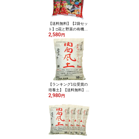
の土 球根の土 バラの土
山野草の土 ガーデニング
の土
【送料無料】【2袋セッ
ト】□花と野菜の有機培
2,580
養土20L 2袋セット◇肥
円
料 用土 用土大袋送料無
料ヒ花と野菜の有機培養
土20L肥料 用土 用土大袋
送料無料肥料 用土 用土
大袋送料無料ヒ花と野菜
の有機培養土20L肥料 用
土 用土大袋送料無料肥料
用土 用土大袋送
【ランキング1位受賞の
培養土】【送料無料】
2,980
【他の商品同梱不可】□
円
錦幸園オリジナル関西風
土18L 1袋 花の土 野菜の
土 花の土送料無料 植木
の土 観葉植物の土 球根
の土 バラの土 山野草の
土 ガーデニングの土 培
養土