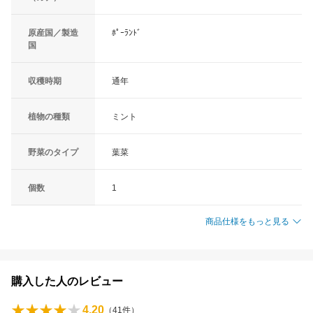
原産国／製造
ﾎﾟｰﾗﾝﾄﾞ
国
収穫時期
通年
植物の種類
ミント
野菜のタイプ
葉菜
個数
1
商品仕様をもっと見る
購入した人のレビュー
4.20
（
41
件）