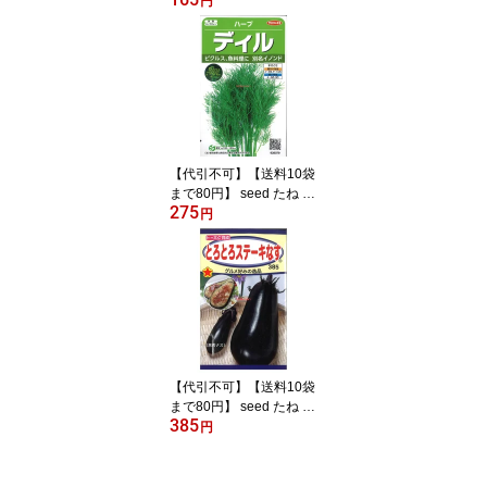
円
り ◇種子種子 花 種大輪
ひまわり種子種子 花 種 s
eed たね tane 種 種子大
輪ひまわり種子種子 花
種 seed たね tane 種 種
子大輪ひまわ
【代引不可】【送料10袋
まで80円】 seed たね ta
275
ne 種 種子 □【品切れ】
円
ハーブディル【品切れ】
◇種子種子 ハーブ 種
【品切れ】ハーブディル
【品切れ】種子種子 ハー
ブ 種 seed たね tane 種
種子【品切れ】ハーフ
【代引不可】【送料10袋
まで80円】 seed たね ta
385
ne 種 種子 □とろとろス
円
テーキなす ◇種子種子
ナス 種とろとろステーキ
なす種子種子 ナス 種 se