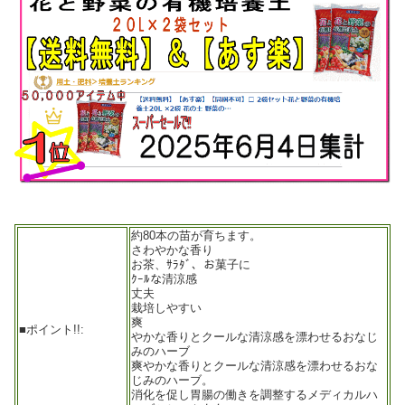
約80本の苗が育ちます。
さわやかな香り
お茶、ｻﾗﾀﾞ、お菓子に
ｸｰﾙな清涼感
丈夫
栽培しやすい
爽
■ポイント!!:
やかな香りとクールな清涼感を漂わせるおなじ
みのハーブ
爽やかな香りとクールな清涼感を漂わせるおな
じみのハーブ。
消化を促し胃腸の働きを調整するメディカルハ