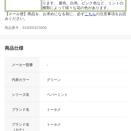
ります。 紫色、白色、ピンク色など、ミントの
種類によって様々な花の色があります。
【メール便】商品を、お求めになる前に、必ず
こちら
の注意事項をお読
みください。
商品番号：333000323000
商品仕様
メーカー型番
-
代表カラー
グリーン
シリーズ名
ペパーミント
ブランド名
トーホク
ブランド名
トーホク
（カナ）