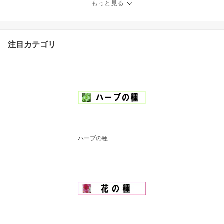
もっと見る
ed たね tane 種 種子とろ
とろステーキなす種子種
子 ナス 種 seed たね
注目カテゴリ
ハーブの種