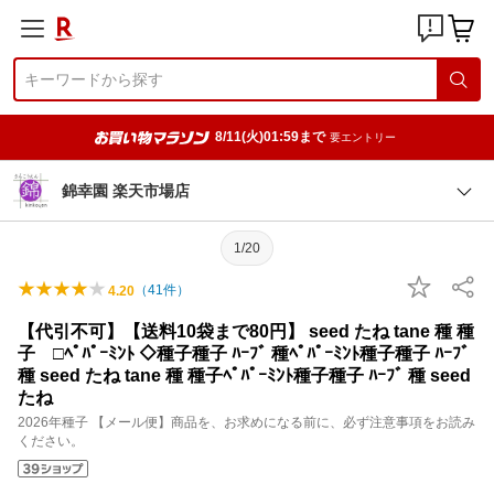
8/11(火)01:59まで
要エントリー
錦幸園 楽天市場店
1/20
（
41
件）
4.20
【代引不可】【送料10袋まで80円】 seed たね tane 種 種
子 □ﾍﾟﾊﾟｰﾐﾝﾄ ◇種子種子 ﾊｰﾌﾞ 種ﾍﾟﾊﾟｰﾐﾝﾄ種子種子 ﾊｰﾌﾞ
種 seed たね tane 種 種子ﾍﾟﾊﾟｰﾐﾝﾄ種子種子 ﾊｰﾌﾞ 種 seed
たね
2026年種子 【メール便】商品を、お求めになる前に、必ず注意事項をお読み
ください。