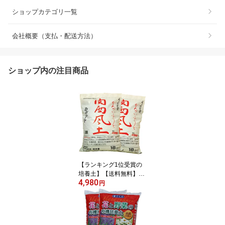
ショップカテゴリ一覧
会社概要（支払・配送方法）
ショップ内の注目商品
【ランキング1位受賞の
培養土】【送料無料】
4,980
【他の商品同梱不可】□
円
錦幸園オリジナル関西風
土18L 2袋セット 花の
土 野菜の土 花の土送料
無料 植木の土 観葉植物