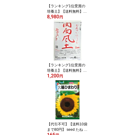
【ランキング1位受賞の
培養土】【送料無料】
8,980
【他の商品同梱不可】□
円
錦幸園オリジナル関西風
土18L 4袋セット 花の
土 野菜の土 花の土送料
無料 植木の土 観葉植物
の土 球根の土 バラの土
山野草の土 ガーデニング
の土
【ランキング1位受賞の
培養土】【送料無料】
1,200
【お試し】【他の商品同
円
梱不可】□錦幸園オリジ
ナル関西風土6L 1袋 花の
土 野菜の土 花の土送料
無料 植木の土 観葉植物
の土 球根の土 バラの土
山野草の土 ガーデニング
の土
【代引不可】【送料10袋
まで80円】 seed たね ta
165
ne 種 種子 □大輪ひまわ