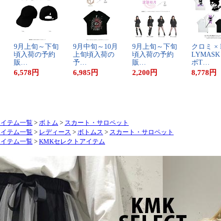
9​月​上​旬​～​下​旬​
9​月​中​旬​～​1​0​月​
9​月​上​旬​～​下​旬​
ク​ロ​ミ​ ​×​ ​
頃​入​荷​の​予​約​
上​旬​頃​入​荷​の​
頃​入​荷​の​予​約​
L​Y​M​A​S​K
販​…
予​…
販​…
ボ​T​…
6,578
円
6,985
円
2,200
円
8,778
円
アイテム一覧
>
ボトム
>
スカート・サロペット
アイテム一覧
>
レディース
>
ボトムス
>
スカート・サロペット
アイテム一覧
>
KMKセレクトアイテム