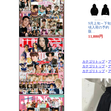
9​月​上​旬​～​下​旬​
頃​入​荷​の​予​約​
販​…
11,880
円
カテゴリトップ
>
カテゴリトップ
>
カテゴリトップ
>