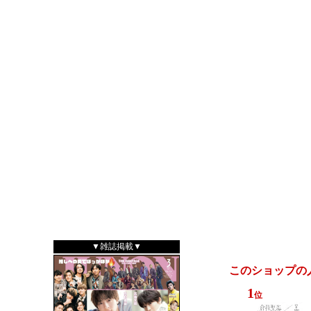
このショップの
1
位