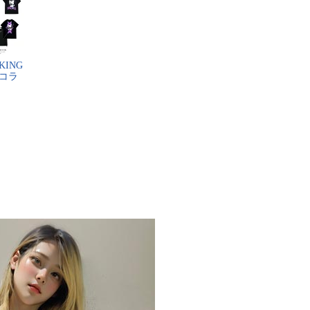
K​I​N​G​
​コ​ラ​