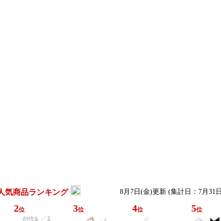
人気商品ランキング
8月7日(金)更新 (集計日：7月31
2
3
4
5
位
位
位
位