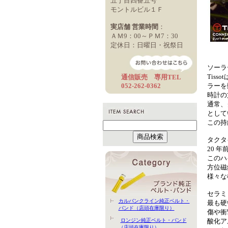
五丁目四番五号
モントルビル１Ｆ
実店舗 営業時間
：
ＡＭ9：00～ＰＭ7：30
定休日：日曜日・祝祭日
ソーラ
Tis
通信販売 専用TEL
052-262-0362
ラーを
時計の
通常、
として
この持
タクタ
20 
このハ
方位磁
様々な
セラミ
カルバンクライン純正ベルト・
最も硬
バンド（店頭在庫限り）
傷や衝
ロンジン純正ベルト・バンド
酸化ア
（店頭在庫限り）