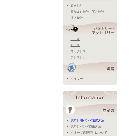
置き時計
目覚まし時計（置き時計）
掛け時計
カメオ
ピアス
ネックレス
ブレスレット
タイマー
腕時計用バンド選択方法
腕時計バンド交換方法
クオーツ式腕時計について