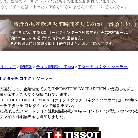
には、当店のメールアドレスなどもそのまま記載されていますが、
ようなサイトとは、まったく関係がございませんので、ご注意ください。
リトップ
>
腕時計
>
ティソ腕時計 Tissot
>
T-タッチ コネクト ソーラー
OT T-タッチ コネクト ソーラー
の製品には、企業理念である"INNOVATORS BY TRADITION（伝統に根
績が余すところなく反映されています。
OT T-TOUCH CONNECT SOLAR [ティソ T-タッチ コネクトソーラー] 
ッチ T-タッチ コレクションの最新モデル。
4年に発表したスマートフォン連動機能搭載のHigh-T [ハイ-T] で得たノウ
プレイの日本語表示も追加しました。