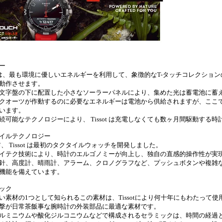
ー
sotは、最も環境に優しいエネルギーを利用して、象徴的なT-タッチコレクシ
動作させます。
文字盤の下に配置した小さなソーラーパネルにより、集めた光は蓄電池に蓄
クオーツが作動するのに必要なエネルギーは電池から供給されますが、ここ
います。
続可能なテクノロジーにより、 Tissot は充電しなくても数ヶ月間駆動する
イルテクノロジー
年前、 Tissot は最初のタクタイルウォッチを開発しました。
イテク技術により、時計のエルゴノミーが向上し、独自の直感的操作性が実
針、高度計、晴雨計、アラーム、クロノグラフなど、プッシュボタンや複雑
機能を備えています。
ック
い素材の1つとして知られるこの素材は、Tissotにより何十年にもわたって
撃が日常茶飯事な腕時計の外装部品に最適な素材です。
ルミニウムや酸化ジルコニウムなどで構成されるセラミックは、時間の経過