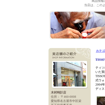
商品情報
当店は、この
カテゴ
TISS
ティソ
いた実
TISS
式ウォ
200
ディス
木村時計店
住所： 〒460-0008
愛知県名古屋市中区栄