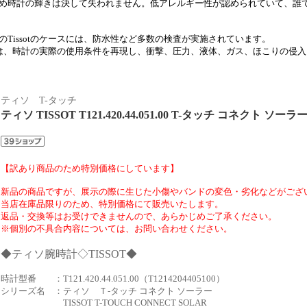
め時計の輝きは決して失われません。低アレルギー性が認められていて、誰
のTissotのケースには、防水性など多数の検査が実施されています。
sotは、時計の実際の使用条件を再現し、衝撃、圧力、液体、ガス、ほこりの侵
ティソ T-タッチ
ティソ TISSOT T121.420.44.051.00 T-タッチ コネクト ソー
【訳あり商品のため特別価格にしています】
新品の商品ですが、展示の際に生じた小傷やバンドの変色・劣化などがござ
当店在庫品限りのため、特別価格にて販売いたします。
返品・交換等はお受けできませんので、あらかじめご了承ください。
※個別の不具合内容については、お問い合わせください。
◆ティソ腕時計◇TISSOT◆
時計型番 ：T121.420.44.051.00（T1214204405100）
シリーズ名 ：ティソ Ｔ-タッチ コネクト ソーラー
TISSOT T-TOUCH CONNECT SOLAR