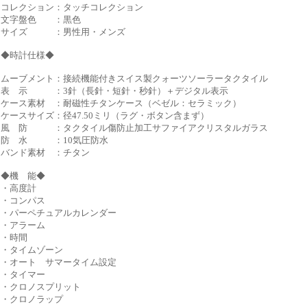
コレクション：タッチコレクション
文字盤色 ：黒色
サイズ ：男性用・メンズ
◆時計仕様◆
ムーブメント：接続機能付きスイス製クォーツソーラータクタイル
表 示 ：3針（長針・短針・秒針）＋デジタル表示
ケース素材 ：耐磁性チタンケース（ベゼル：セラミック）
ケースサイズ：径47.50ミリ（ラグ・ボタン含まず）
風 防 ：タクタイル傷防止加工サファイアクリスタルガラス
防 水 ：10気圧防水
バンド素材 ：チタン
◆機 能◆
・高度計
・コンパス
・パーペチュアルカレンダー
・アラーム
・時間
・タイムゾーン
・オート サマータイム設定
・タイマー
・クロノスプリット
・クロノラップ