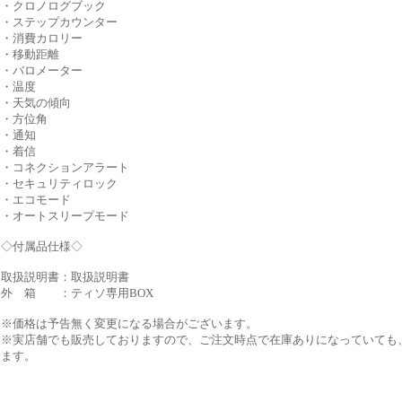
・クロノログブック
・ステップカウンター
・消費カロリー
・移動距離
・バロメーター
・温度
・天気の傾向
・方位角
・通知
・着信
・コネクションアラート
・セキュリティロック
・エコモード
・オートスリープモード
◇付属品仕様◇
取扱説明書：取扱説明書
外 箱 ：ティソ専用BOX
※価格は予告無く変更になる場合がございます。
※実店舗でも販売しておりますので、ご注文時点で在庫ありになっていても
ます。