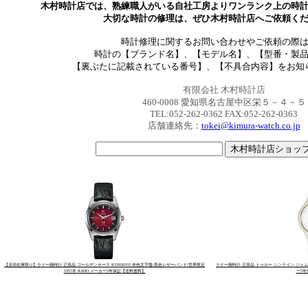
木村時計店では、熟練職人がいる自社工房よりワンランク上の時
大切な時計の修理は、ぜひ木村時計店へご依頼く
時計修理に関するお問い合わせやご依頼の際
時計の【ブランド名】、【モデル名】、【型番・製
【裏ぶたに記載されている番号】、【不具合内容】をお知
有限会社 木村時計店
460-0008 愛知県名古屋中区栄５－４－５
TEL:052-262-0362 FAX:052-262-0363
店舗連絡先：
tokei@kimura-watch.co.jp
【店頭在庫限り】ラドー腕時計 正規品 ゴールデンホース R33930355 赤色文字盤/黒色レザーバンド/世界限定
ラドー腕時計 正規品 トゥルー シンライン ジェム R2
1957本 RADO メーカー5年保証【送料無料】
ー5年