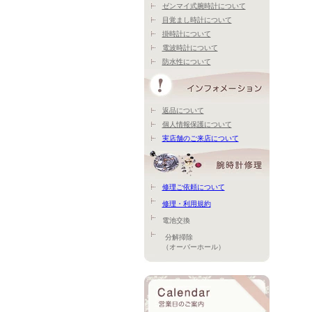
ゼンマイ式腕時計について
目覚まし時計について
掛時計について
電波時計について
防水性について
返品について
個人情報保護について
実店舗のご来店について
修理ご依頼について
修理・利用規約
電池交換
分解掃除
（オーバーホール）