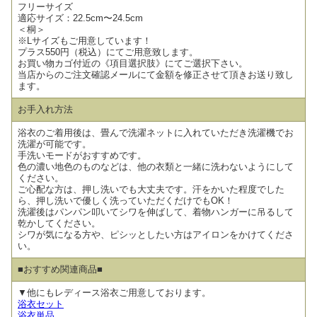
フリーサイズ
適応サイズ：22.5cm〜24.5cm
＜桐＞
※Lサイズもご用意しています！
プラス550円（税込）にてご用意致します。
お買い物カゴ付近の《項目選択肢》にてご選択下さい。
当店からのご注文確認メールにて金額を修正させて頂きお送り致し
ます。
お手入れ方法
浴衣のご着用後は、畳んで洗濯ネットに入れていただき洗濯機でお
洗濯が可能です。
手洗いモードがおすすめです。
色の濃い地色のものなどは、他の衣類と一緒に洗わないようにして
ください。
ご心配な方は、押し洗いでも大丈夫です。汗をかいた程度でした
ら、押し洗いで優しく洗っていただくだけでもOK！
洗濯後はパンパン叩いてシワを伸ばして、着物ハンガーに吊るして
乾かしてください。
シワが気になる方や、ピシッとしたい方はアイロンをかけてくださ
い。
■おすすめ関連商品■
▼他にもレディース浴衣ご用意しております。
浴衣セット
浴衣単品