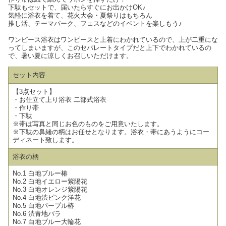
下駄もセットで、届いたらすぐにお出かけOK♪
気軽に浴衣を着て、花火大会・夏祭りはもちろん
推し活、テーマパーク、フェスなどのイベントを楽しもう♪
ワンピース浴衣はワンピースと上着にわかれているので、上が二重にな
ってしまいますが、このセパレートタイプだと上下でわかれているの
で、暑い夏に涼しくお召しいただけます。
セット内容
【3点セット】
・お仕立て上り浴衣 二部式浴衣
・作り帯
・下駄
※帯は写真と同じお色のものをご用意いたします。
※下駄の鼻緒の柄はお任せとなります。浴衣・帯にあうようにコー
ディネート致します。
浴衣の柄
No.1 白地ブルー椿
No.2 白地イエロー紫陽花
No.3 白地オレンジ紫陽花
No.4 白地渋ピンク洋花
No.5 白地パープル椿
No.6 渋青地バラ
No.7 白地ブルー大輪花