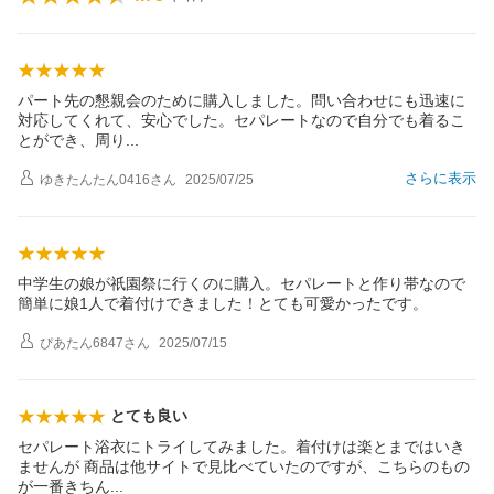
パート先の懇親会のために購入しました。問い合わせにも迅速に
対応してくれて、安心でした。セパレートなので自分でも着るこ
とができ、周
り
さらに表示
ゆきたんたん0416
さん
2025/07/25
中学生の娘が祇園祭に行くのに購入。セパレートと作り帯なので
簡単に娘1人で着付けできました！とても可愛かったです。
ぴあたん6847
さん
2025/07/15
とても良い
セパレート浴衣にトライしてみました。着付けは楽とまではいき
ませんが 商品は他サイトで見比べていたのですが、こちらのもの
が一番きち
ん