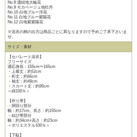
No.8 濃紺地大輪花
No.9 モカベージュ地牡丹
No.10 白地ブルー洋花
No.11 白地ブルー紫陽花
No.12 白地紫紫陽花
※浴衣の柄の出方は商品ごとに異なりますので予めご了承下さいま
せ。
サイズ・素材
【セパレート浴衣】
フリーサイズ
適応身長：155cm〜165cm
・上着丈：約52cm
・裄丈：約66cm
・袖丈：約49cm
・スカート丈：約95cm
＜綿100％＞
【作り帯】
・胴回り部分
幅：約17cm、長さ：約155cm
・結び帯部分
幅：約34cm×高さ：約23cm
＜ポリエステル100％＞
【下駄】