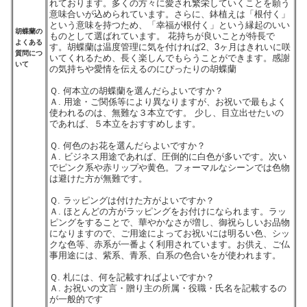
れております。多くの方々に愛され繁栄していくことを願う
意味合いが込められています。さらに、鉢植えは「根付く」
という意味を持つため、「幸福が根付く」という縁起のいい
胡蝶蘭の
ものとして選ばれています。 花持ちが良いことが特長で
よくある
す。胡蝶蘭は温度管理に気を付ければ2、3ヶ月はきれいに咲
質問につ
いてくれるため、長く楽しんでもらうことができます。感謝
いて
の気持ちや愛情を伝えるのにぴったりの胡蝶蘭
Ｑ. 何本立の胡蝶蘭を選んだらよいですか？
Ａ. 用途・ご関係等により異なりますが、お祝いで最もよく
使われるのは、無難な３本立です。 少し、目立出せたいの
であれば、５本立をおすすめします。
Ｑ. 何色のお花を選んだらよいですか？
Ａ. ビジネス用途であれば、圧倒的に白色が多いです。次い
でピンク系や赤リップや黄色。フォーマルなシーンでは色物
は避けた方が無難です。
Ｑ. ラッピングは付けた方がよいですか？
Ａ. ほとんどの方がラッピングをお付けになられます。ラッ
ピングをすることで、華やかなさが増し、御祝らしいお品物
になりますので、ご用途によってお祝いには明るい色、シッ
クな色等、赤系が一番よく利用されています。お供え、ご仏
事用途には、紫系、青系、白系の色合いをが使われます。
Ｑ. 札には、何を記載すればよいですか？
Ａ. お祝いの文言・贈り主の所属・役職・氏名を記載するの
が一般的です