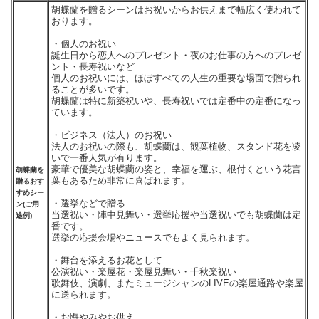
胡蝶蘭を贈るシーンはお祝いからお供えまで幅広く使われて
おります。
・個人のお祝い
誕生日から恋人へのプレゼント・夜のお仕事の方へのプレゼ
ント・長寿祝いなど
個人のお祝いには、ほぼすべての人生の重要な場面で贈られ
ることが多いです。
胡蝶蘭は特に新築祝いや、長寿祝いでは定番中の定番になっ
ています。
・ビジネス（法人）のお祝い
法人のお祝いの際も、胡蝶蘭は、観葉植物、スタンド花を凌
いで一番人気が有ります。
豪華で優美な胡蝶蘭の姿と、幸福を運ぶ、根付くという花言
胡蝶蘭を
葉もあるため非常に喜ばれます。
贈るおす
すめシー
・選挙などで贈る
ン(ご用
当選祝い・陣中見舞い・選挙応援や当選祝いでも胡蝶蘭は定
途例)
番です。
選挙の応援会場やニュースでもよく見られます。
・舞台を添えるお花として
公演祝い・楽屋花・楽屋見舞い・千秋楽祝い
歌舞伎、演劇、またミュージシャンのLIVEの楽屋通路や楽屋
に送られます。
・お悔やみやお供え