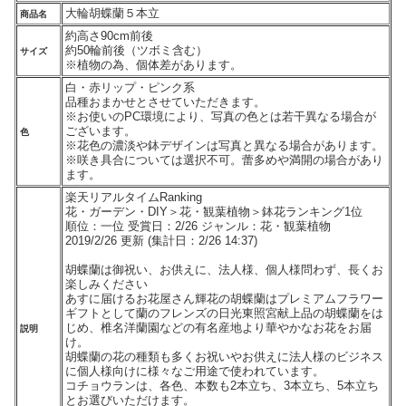
大輪胡蝶蘭５本立
商品名
約高さ90cm前後
約50輪前後（ツボミ含む）
サイズ
※植物の為、個体差があります。
白・赤リップ・ピンク系
品種おまかせとさせていただきます。
※お使いのPC環境により、写真の色とは若干異なる場合が
ございます。
色
※花色の濃淡や鉢デザインは写真と異なる場合があります。
※咲き具合については選択不可。蕾多めや満開の場合があり
ます。
楽天リアルタイムRanking
花・ガーデン・DIY＞花・観葉植物＞鉢花ランキング1位
順位：一位 受賞日：2/26 ジャンル：花・観葉植物
2019/2/26 更新 (集計日：2/26 14:37)
胡蝶蘭は御祝い、お供えに、法人様、個人様問わず、長くお
楽しみください
あすに届けるお花屋さん輝花の胡蝶蘭はプレミアムフラワー
ギフトとして蘭のフレンズの日光東照宮献上品の胡蝶蘭をは
じめ、椎名洋蘭園などの有名産地より華やかなお花をお届
説明
け。
胡蝶蘭の花の種類も多くお祝いやお供えに法人様のビジネス
に個人様向けに様々なご用途で使われています。
コチョウランは、各色、本数も2本立ち、3本立ち、5本立ち
とお選びいただけます。