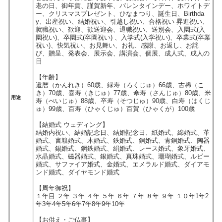
老の日、御年賀、謹賀新年、バレンタインデー、ホワイトデ
ー、クリスマスプレゼント、ひなまつり、誕生日、Birthda
y、出産祝い、結婚祝い、引越し祝い、合格祝い 昇進祝い、
就職祝い、歓迎、歓送迎会、退職祝い、送別会、入園式(入
園祝い)、卒園式(卒園祝い) 、入学式(入学祝い)、卒業式(卒業
祝い)、快気祝い、お見舞い、お礼、感謝、お返し、お詫
び、贈呈、発表会、展示会、講演会、個展、成人式、成人の
日
【年齢】
還暦（かんれき）60歳、緑寿（ろくじゅ）66歳、古稀（こ
き）70歳、喜寿（きじゅ）77歳、傘寿（さんじゅ）80歳、米
用途
寿（べいじゅ）88歳、卒寿（そつじゅ）90歳、白寿（はくじ
ゅ）99歳、百寿（ひゃくじゅ）百賀（ひゃくが）100歳
【結婚式 ウェディング】
結婚内祝い、結婚記念日、結婚記念日、紙婚式、綿婚式、革
婚式、書籍婚式、木婚式、鉄婚式、銅婚式、青銅婚式、陶器
婚式、錫婚式、鋼鉄婚式、絹婚式、レース婚式、象牙婚式、
水晶婚式、磁器婚式、銀婚式、真珠婚式、珊瑚婚式、ルビー
婚式、サファイア婚式、金婚式、エメラルド婚式、ダイアモ
ンド婚式、ダイヤモンド婚式
【周年御祝】
１年目 ２年 ３年 ４年 ５年 ６年 ７年 ８年 ９年 １０年1年2
年3年4年5年6年7年8年9年10年
【お供え・ご仏事】