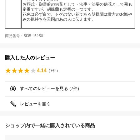
お葬式・御霊前の供花として・法事・法要の供花として菊も
定番ですが、胡蝶蘭も定番の一つです。
花色は必ず白で、トゲのない花である胡蝶蘭は貴方のお悔や
みの気持ちを天国のあの人に伝えます。
商品番号：5f35_t5fr50
購入した人のレビュー
4.14
（
7
件）
すべてのレビューを見る (
件)
7
レビューを書く
ショップ内で一緒に購入されている商品