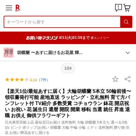
8/11(火)01:59まで
要エントリー
胡蝶蘭 〜あすに届けるお花屋
輝
1/24
（
7
件）
4.14
【楽天1位/最短あすに届く】大輪胡蝶蘭 5本立 50輪前後〜
領収書発行可能 産地直送 ラッピング・立札無料 育て方パ
ンフレット付 TV紹介 多数受賞 コチョウラン 鉢花 開店祝
い お祝い 花 誕生日 還暦 開院 開業 移転 当選 就任 昇進 退
職 お供え 御供フラワーギフト
日光東照宮献上品 最短翌日お届け 送料無料 大輪 胡蝶蘭 5本立ち 選べる3色
(白 ピンク 赤リップ)お祝い 胡蝶蘭 大輪 中輪 小輪 ミディ 送料無料 贈り物 供
花 お祝い輝花あすに届ける