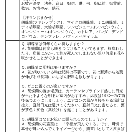
お彼岸法要、法事、命日、御供、供、弔、御仏前、御霊前、
敬供、お悔やみ、供花
【洋ランおまかせ】
胡蝶蘭(ファレノプシス) 、マイクロ胡蝶蘭、ミニ胡蝶蘭、ミ
ディ胡蝶蘭、大輪胡蝶蘭、シンビジューム(シンビジウム) 、
オンシジューム(オンシジウム)、カトレア、バンダ、デンド
ロビウム、デンファレ、パフィオペディラム
Ｑ. 胡蝶蘭は何年くらい持ちますか？
Ａ. 胡蝶蘭は何度も咲きつづけることができます。根腐れし
たり、病気にかかって株が死んでしまわない限り何度も花を
咲かせることができます。
Ｑ. 胡蝶蘭に肥料は要りますか？
Ａ. 花が咲いている時は肥料は不要です。花は新芽から若葉
が伸びる成長期にいちばん肥料を欲しがります。
Ｑ. どこに置くのが良いですか？
Ａ. 胡蝶蘭の置き場所は、カーテンやブラインド越しに日光
が当たるような明るい室内がおすすめ。温度は18°C〜25℃前
後保つようにしましょう。エアコンの風が直接あたる場所は
控え、直射日光は避けてください。直射日光に当たると、葉
が茶色く変色（葉焼け）を起こすことがあります。
Ｑ. 胡蝶蘭はなぜお祝いに贈られるのでしょうか？
Ａ. 胡蝶蘭の花言葉は、「幸福が飛んでくる」です。可憐で
幸せが舞い込んでくるイメージから、贈答用として大変喜ば