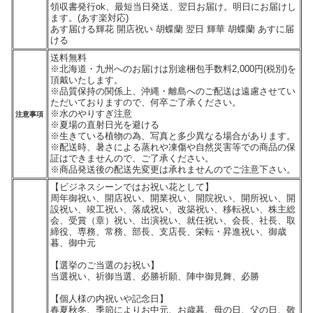
領収書発行ok、最短当日発送、翌日お届け。明日にお届けし
ます。(あす楽対応)
あす届ける輝花 開店祝い 胡蝶蘭 翌日 輝華 胡蝶蘭 あすに届
ける
送料無料
※北海道・九州へのお届けは別途梱包手数料2,000円(税別)を
頂戴いたします。
※品質保持の関係上、沖縄・離島へのご配送は遠慮させてい
ただいておりますので、何卒ご了承ください。
※水のやりすぎ注意
注意事項
※夏場の直射日光を避ける
※生きている植物の為、写真と多少異なる場合があります。
※配送時、暑さによる蒸れや凍傷や自然災害等での商品の保
証はできませんので、ご了承ください。
※商品発送後の配送先変更は承れませんのでご注意下さい。
【ビジネスシーンではお祝い花として】
周年御祝い、開店祝い、開業祝い、開院祝い、開所祝い、開
設祝い、竣工祝い、落成祝い、改築祝い、移転祝い、株主総
会、受賞（章）祝い、出演祝い、就任祝い、会長、社長、取
締役、専務、常務、部長、支店長、栄転・昇進祝い、御歳
暮、御中元
【選挙のご当選のお祝い】
当選祝い、祈御当選、必勝祈願、陣中御見舞、必勝
【個人様の内祝いや記念日】
春夏秋冬、季節によりお中元、お歳暮、母の日、父の日、敬