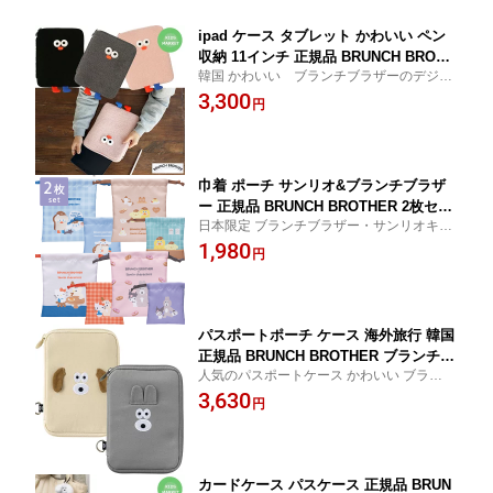
ipad ケース タブレット かわいい ペン
収納 11インチ 正規品 BRUNCH BROTH
韓国 かわいい ブランチブラザーのデジタ
ER ブランチブラザー ラップトップポー
ルアクセサリー ノートパソコン
3,300
チ ipad ポーチ 韓国 韓国雑貨
円
巾着 ポーチ サンリオ&ブランチブラザ
ー 正規品 BRUNCH BROTHER 2枚セッ
日本限定 ブランチブラザー・サンリオキャ
ト 韓国 韓国雑貨 シナモロール ポムポ
ラクターズ 大小2枚の巾着セット
1,980
ムプリン ハローキティ クロミ
円
パスポートポーチ ケース 海外旅行 韓国
正規品 BRUNCH BROTHER ブランチブ
人気のパスポートケース かわいい ブランチ
ラザー ポーチ マルチケース ベージュ
ブラザー
3,630
グレー
円
カードケース パスケース 正規品 BRUN