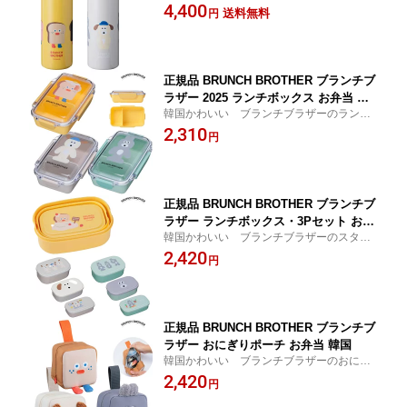
340ml
4,400
送料無料
円
正規品 BRUNCH BROTHER ブランチブ
ラザー 2025 ランチボックス お弁当 韓
韓国かわいい ブランチブラザーのランチ
国
ボックス
2,310
円
正規品 BRUNCH BROTHER ブランチブ
ラザー ランチボックス・3Pセット お弁
韓国かわいい ブランチブラザーのスタッ
当 韓国
キング可能なランチボックス・3Pセットセ
2,420
円
ット
正規品 BRUNCH BROTHER ブランチブ
ラザー おにぎりポーチ お弁当 韓国
韓国かわいい ブランチブラザーのおにぎ
りポーチ
2,420
円