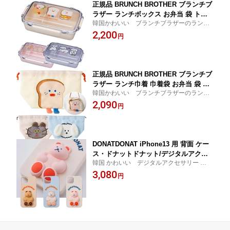
正規品 BRUNCH BROTHER ブランチブ
ラザー ランチボックス お弁当 袋 トー
韓国かわいい ブランチブラザーのランチ
スト 韓国
ボックス
2,200
円
正規品 BRUNCH BROTHER ブランチブ
ラザー ランチ巾着 巾着袋 お弁当 袋 ト
韓国かわいい ブランチブラザーのランチ
ースト 韓国
巾着
2,090
円
DONATDONAT iPhone13 用 背面 ケー
ス・ドナットドナット/デジタルアクセ
韓国 かわいい デジタルアクセサリー スマ
サリー クマ 立体 ドナットドナット
ホケース
3,080
円