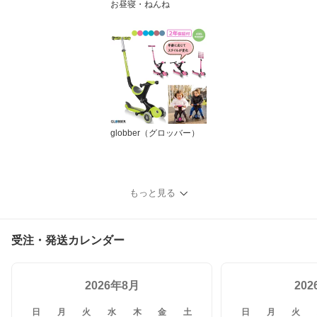
お昼寝・ねんね
globber（グロッバー）
もっと見る
受注・発送カレンダー
2026年8月
20
日
月
火
水
木
金
土
日
月
火