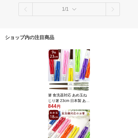
1/1
ショップ内の注目商品
箸 食洗器対応 あめ玉ね
じり箸 23cm 日本製 あめ
844
玉 カラフル キャンディ
円
ー箸 あめだまねじり 推
し色 推し活