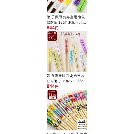
箸 子供用 お弁当用 食洗
器対応 18cm あめ玉ねじ
844
り箸 日本製 あめ玉 カラ
円
フル あめだまねじり箸
箸 食洗器対応 あめ玉ね
じり箸 チェルシー 23cm
844
くすみカラー 日本製 あ
円
め玉 カラフル キャンデ
ィー箸 あめだまねじり