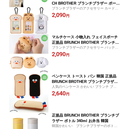
CH BROTHER ブランチブラザー ポーチ
ブランチブラザーのアクセサリー カード 定
トースト ベージュ 韓国 パン かわいい
期
2,090
パンの形
円
マルチケース 小物入れ フェイスポーチ
正規品 BRUNCH BROTHER ブランチブ
ブランチブラザーのアクセサリー バッテリ
ラザー ポーチ トースト ベージュ 韓国
ー 充電器 ケース 小物入れ
2,090
パン かわいい パンの形 ふかふか
円
ペンケース トースト パン 韓国 正規品
BRUNCH BROTHER ブランチブラザー
人気のペンケース かわいい ブランチ ブラ
ポーチ マルチケース ベージュ ブラック
ザー バッテリー 充電器 ケース おしゃれ パ
2,640
円
ンの形 ふかふか パンのペンケース 中学生
高校生
正規品 BRUNCH BROTHER ブランチブ
ラザー ボトル 340ml お弁当 韓国
韓国かわいい ブランチブラザーのボトル