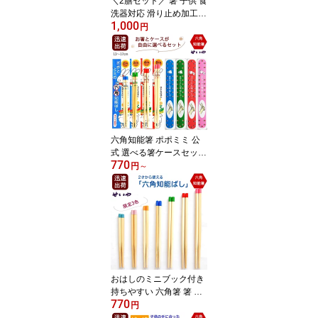
＼2膳セット／ 箸 子供 食
洗器対応 滑り止め加工 1
1,000
8cm 日本製 2膳セット 新
円
幹線 電車 消防車 動物 10
00円ポッキリ 送料無料
日本製
六角知能箸 ポポミミ 公
式 選べる箸ケースセット
770
子供用 箸 正規品 13cm〜
円
～
17cm おはしのミニブッ
ク付き 箸匠せいわ 日本
製 食洗機対応
おはしのミニブック付き
持ちやすい 六角箸 箸 こ
770
ども 子供 六角知能箸 無
円
地 トレーニング 正規品 1