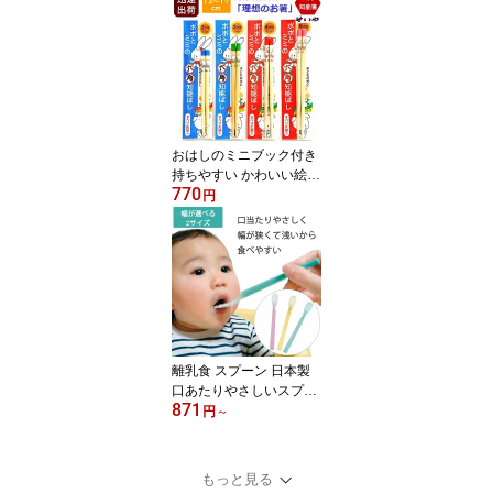
3cm〜19cm せいわ 日本
製 食洗機対応 塗装 無塗
装 おけいこ箸
おはしのミニブック付き
持ちやすい かわいい絵柄
770
あり 六角箸 こども 子供
円
六角知能箸 ポポとミミ
正規品 子供用 箸 食洗機
対応 日本製 せいわ
離乳食 スプーン 日本製
口あたりやさしいスプー
871
ン ベビー用 離乳食 冷た
円
～
くない 柔らかい 幅が狭
い 浅い
もっと見る