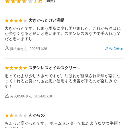
3.95
（
38
件）
大きかったけど満足
大きかったです。しまう場所に少し困りました。これから油はね
が少なくなると良いと思います。ステンレス製なので手入れも楽
だと思います
し
さらに表示
購入者
さん
2025/11/28
ステンレスオイルスクリ
ー
思ってたより少し大きめですが、油はねが軽減され掃除が楽にな
ってくれると良いなぁと思い使用する出番が来るのが楽しみで
す！
みん8586
さん
2024/01/18
んからの
ちょっと高かったです。 ホ－ムセンターで似たようなやつ半額く