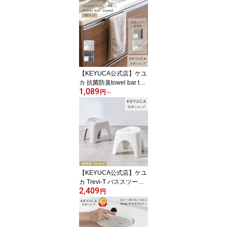
鞄 リュックサック リュ
ック 撥水加工 無地 cordu
ra ビジネスリュック レ
ディース メンズ 女性 男
性 a4 軽い 軽量 小さめ
コーデュラ かばん カバ
ン バックパック 軽量リ
ュック ポケット 大容量]
【KEYUCA公式店】ケユ
カ 抗菌防臭towel bar tow
1,089
el 3枚セット[タオルバー
円
～
タオル タオル フェイス
タオル 抗菌 防臭 無地 シ
ンプル フェースタオル
抗菌タオル お風呂場 収
納 洗面所 顔 フェイス 部
屋干し 小さめ 手拭きタ
オル スリム]【グッドプ
ライス】
【KEYUCA公式店】ケユ
カ Trevi-T バススツール
2,409
[おしゃれ シンプル バス
円
チェア オシャレ 風呂イ
ス バスグッズ お風呂の
椅子 お風呂いす お風呂