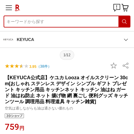
KEYUCA
1/12
（
38
件）
3.95
【KEYUCA公式店】ケユカ Looza オイルスクリーン 30c
m[おしゃれ ステンレス デザイン シンプル ギフト プレゼ
ント キッチン用品 キッチンネット キッチン 油はね ガー
ド 油はね防止 ネット 揚げ物 網 裏ごし 便利グッズ キッチ
ンツール 調理用品 料理道具 キッチン雑貨]
空気は通しながらも油は通さない優れもの
759
円