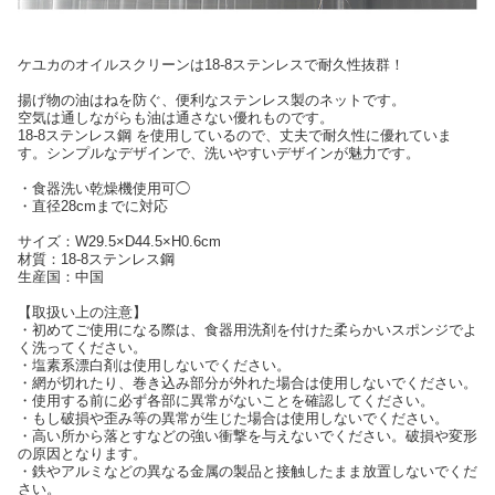
ケユカのオイルスクリーンは18-8ステンレスで耐久性抜群！
揚げ物の油はねを防ぐ、便利なステンレス製のネットです。
空気は通しながらも油は通さない優れものです。
18-8ステンレス鋼 を使用しているので、丈夫で耐久性に優れていま
す。シンプルなデザインで、洗いやすいデザインが魅力です。
・食器洗い乾燥機使用可◯
・直径28cmまでに対応
サイズ：W29.5×D44.5×H0.6cm
材質：18-8ステンレス鋼
生産国：中国
【取扱い上の注意】
・初めてご使用になる際は、食器用洗剤を付けた柔らかいスポンジでよ
く洗ってください。
・塩素系漂白剤は使用しないでください。
・網が切れたり、巻き込み部分が外れた場合は使用しないでください。
・使用する前に必ず各部に異常がないことを確認してください。
・もし破損や歪み等の異常が生じた場合は使用しないでください。
・高い所から落とすなどの強い衝撃を与えないでください。破損や変形
の原因となります。
・鉄やアルミなどの異なる金属の製品と接触したまま放置しないでくだ
さい。