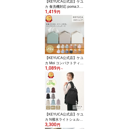
【KEYUCA公式店】ケユ
カ 食洗機対応 pomaステ
1,419
ンレスマグ 400ml[食器
円
コップ マグカップ 保温
保冷 シンプル おしゃれ
ステンレスマグカップ ス
テンレス マグ キャンプ
アウトドア カップホルダ
ー カップ コーヒーカッ
プ ボトルホルダー 二重
構造 オフィス 食洗器 食
【KEYUCA公式店】ケユ
洗器対応]
カ Moi コンパクトティッ
1,089
シュケース 全12色[ティ
円
～
ッシュ入れ ティッシュボ
ックス 詰め替え 省スペ
ース ティッシュケース
ティッシュカバー ボック
ス コンパクト ケース テ
ィッシュボックスケース
おしゃれ リビング ペー
パーケース ティッシュホ
【KEYUCA公式店】ケユ
ルダー]
カ N撥水ライトシェルリ
3,300
ュック M[バッグ バック
円