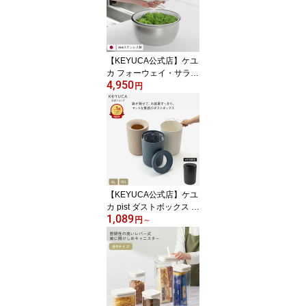
用 お風呂グッズ バス用
品 お風呂 椅子 高め 白 ホ
ワイト 風呂用椅子 風呂
イス お風呂チェア かわ
いい いす]
【KEYUCA公式店】ケユ
カ フォーウェイ・サラダ
4,950
スピナー[ステンレス サ
円
ラダスピナー キッチン用
品 スピナー サラダ 野菜
水切り 野菜水切り器 キ
ッチングッズ キッチン
料理 調理器具 水きり 水
切りボウル サラダボウル
サラダボール 大きめ 大
ざる ザル セット 水切り
【KEYUCA公式店】ケユ
器]
カ pist ダストボックス 6
1,089
L・10L[ゴミ箱 ごみ箱 リ
円
～
ビング 寝室 洗面所 おし
ゃれ オシャレ シンプル
ピンク ネイビー ホワイ
ト ごみばこ インテリア
かわいい おしゃれなゴミ
箱 円形 お洒落 丸 袋が見
えない 新生活 小さい コ