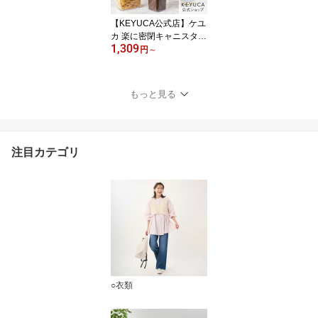
ンパクト 袋 見えない]
【KEYUCA公式店】ケユ
カ 楽に密閉キャニスター
1,309
全9サイズ [保存容器 調味
円
～
料入れ 乾物入れ キッチ
ン用品 フードコンテナ
密閉 シンプル キャニス
もっと見る
ター ストックケース キ
ッチン収納 パントリー
収納 お茶パック ストッ
カー 食品保存容器 冷蔵
注目カテゴリ
庫 冷蔵庫収納]
○衣類