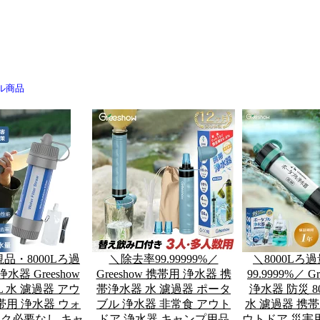
ール商品
品・8000Lろ過
＼除去率99.99999%／
＼8000Lろ
水器 Greeshow
Greeshow 携帯用 浄水器 携
99.9999%／ G
0L 水 濾過器 アウ
帯浄水器 水 濾過器 ポータ
浄水器 防災 8
帯用 浄水器 ウォ
ブル 浄水器 非常食 アウト
水 濾過器 携帯
ク必要なし キャ
ドア 浄水器 キャンプ用品
ウトドア 災害