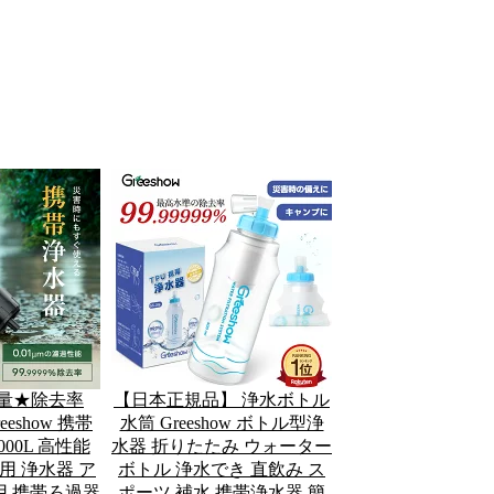
過量★除去率
【日本正規品】 浄水ボトル
reeshow 携帯
水筒 Greeshow ボトル型浄
000L 高性能
水器 折りたたみ ウォーター
用 浄水器 ア
ボトル 浄水でき 直飲み ス
用 携帯ろ過器
ポーツ 補水 携帯浄水器 簡