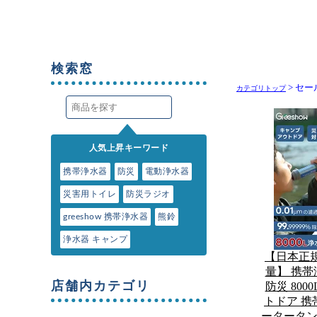
> セ
カテゴリトップ
【日本正規
量】 携帯浄
防災 800
トドア 携
ータータン