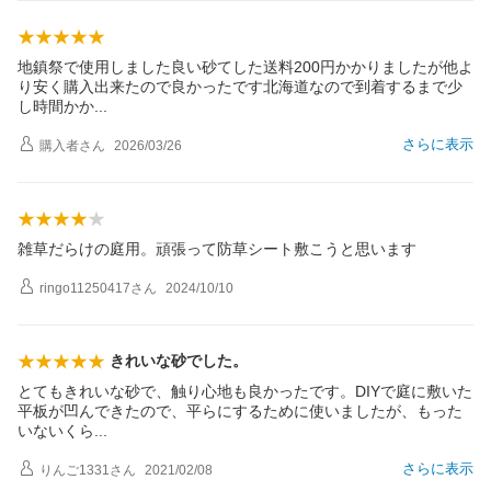
地鎮祭で使用しました良い砂てした送料200円かかりましたが他よ
り安く購入出来たので良かったです北海道なので到着するまで少
し時間か
か
さらに表示
購入者
さん
2026/03/26
雑草だらけの庭用。頑張って防草シート敷こうと思います
ringo11250417
さん
2024/10/10
きれいな砂でした。
とてもきれいな砂で、触り心地も良かったです。DIYで庭に敷いた
平板が凹んできたので、平らにするために使いましたが、もった
いないく
ら
さらに表示
りんご1331
さん
2021/02/08