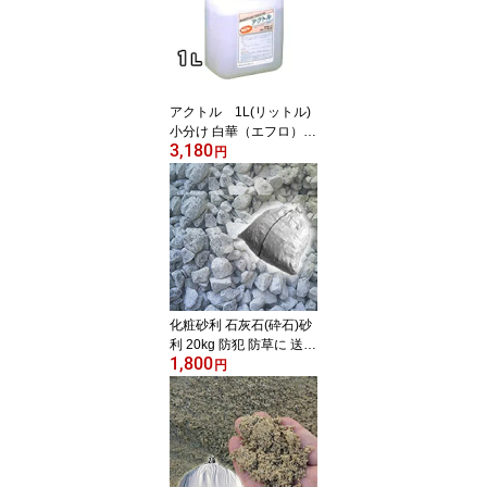
アクトル 1L(リットル)
小分け 白華（エフロ）除
3,180
去剤 テクノクリーン特殊
円
洗浄剤 激安特価
化粧砂利 石灰石(砕石)砂
利 20kg 防犯 防草に 送料
1,800
無料
円