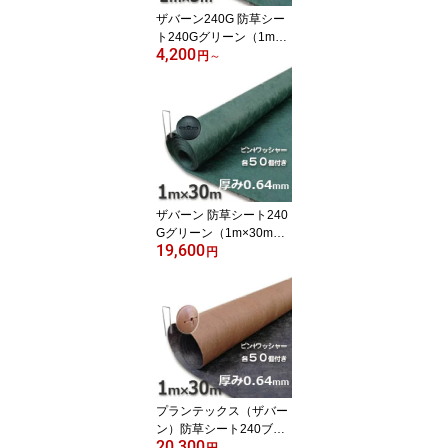
ザバーン240G 防草シー
ト240Gグリーン（1m×5
4,200
m）本体のみ買い得お試
円
～
し用
ザバーン 防草シート240
Gグリーン（1m×30m）
19,600
とコ型ピン＋WDワッシ
円
ャーが各50個ついたお買
い得セット
プランテックス（ザバー
ン）防草シート240ブラ
20,300
ック＆ブラウン（1m×30
円