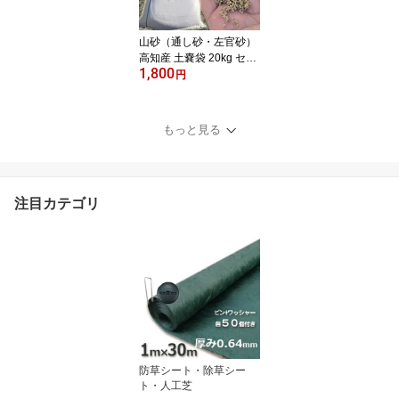
山砂（通し砂・左官砂）
高知産 土嚢袋 20kg セメ
1,800
ント用砂・あそび砂・遊
円
び砂・砂場の砂・ガーデ
ニング・畑仕事・植栽・
園芸用砂として 送料無料
もっと見る
注目カテゴリ
防草シート・除草シー
ト・人工芝