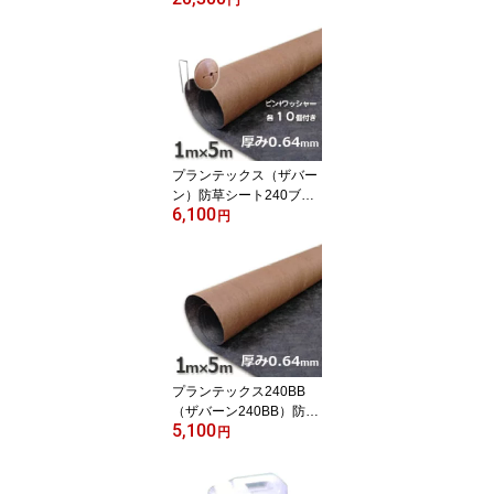
m）とコ型ピン＋ワッシ
ャーが各50個ついたお買
い得セット
プランテックス（ザバー
ン）防草シート240ブラ
6,100
ック＆ブラウン（1m×5
円
m）とコ型ピン＋ワッシ
ャーが各10個ついたお買
い得お試しセット
プランテックス240BB
（ザバーン240BB）防草
5,100
シートブラック＆ブラウ
円
ン（1m×5m）シート本
体お試し用