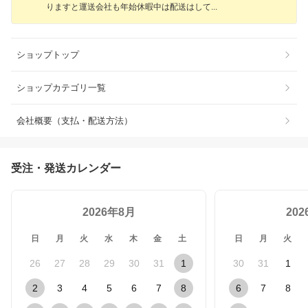
りますと運送会社も年始休暇中は配送はし
て
ショップトップ
ショップカテゴリ一覧
会社概要（支払・配送方法）
受注・発送カレンダー
2026年8月
20
日
月
火
水
木
金
土
日
月
火
26
27
28
29
30
31
1
30
31
1
2
3
4
5
6
7
8
6
7
8