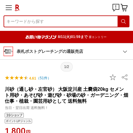
8/11(火)01:59まで
要エントリー
表札ポストグレーチングの通販売店
1/2
（
51
件）
4.61
川砂（通し砂・左官砂） 大阪淀川産 土嚢袋20kg セメン
ト用砂・あそび砂・遊び砂・砂場の砂・ガーデニング・畑
仕事・植栽・園芸用砂として 送料無料
当日・翌日出荷 送料無料！
1,800
円