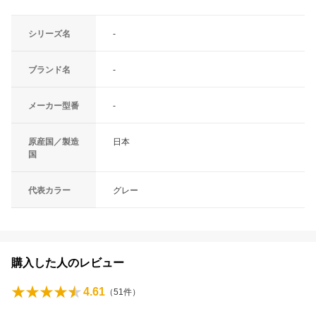
シリーズ名
-
ブランド名
-
メーカー型番
-
原産国／製造
日本
国
代表カラー
グレー
購入した人のレビュー
4.61
（
51
件）