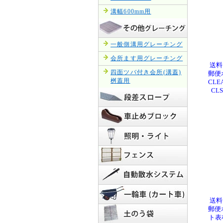
溝幅600mm用
一般側溝用グレーチング
会所ます用グレーチング
送料
四面ツバ付き会所(溝蓋)
郵便
桝蓋用
CL
CL
送料
郵便
ト表札