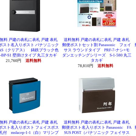
無料 戸建の表札に表札 戸建 表札
送料無料 戸建の表札に表札 戸建 表札
ポスト名入りポスト パナソニック
郵便ポストセット割 Panasonic フェイ
EAS（クリアス） 鋳鉄ブラック色
サス ラウンドタイプ PRF-7-ナシ+モ
S-BP-S1 壁掛けタイプ 丸三タカギ
ダンエッチングシリーズ S-1-580 丸三
タカギ
21,760円
送料無料
78,810円
送料無料
無料 戸建の表札に表札 戸建 表札
送料無料 戸建の表札に表札 戸建 表札
ポスト名入りポスト フェイスポス
郵便ポスト名入りポスト Panasonic FA
付 msfacep-1-1（白）マリンブ
SUS POST（パナソニック フェイサス