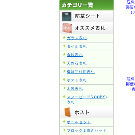
送料
郵便
（ア
ガラス表札
タイル表札
金属表札
天然石表札
機能門柱用表札
送料
ポスト表札
郵便
木製表札
ト表
スヌーピー(SNOOPY)
表札
ポールセット
ブロック上置きセット