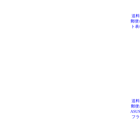
送料
郵便
ト表札
送料
郵便ポ
ASU
フラ