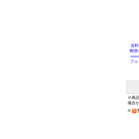
送料
郵便
nas
フェ
※商
場合
※