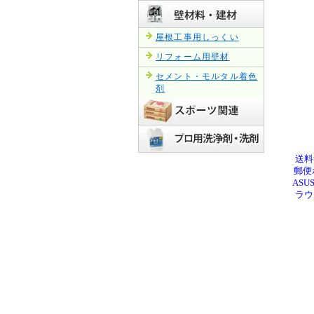
屋根工事用しっくい
リフォーム用壁材
セメント・モルタル着色
剤
送料
郵便ポ
ASU
ラウ