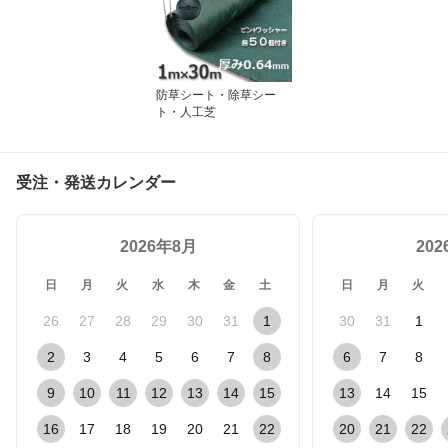
防草シート・除草シー
ト・人工芝
受注・発送カレンダー
2026年8月
20
日
月
火
水
木
金
土
日
月
火
26
27
28
29
30
31
1
30
31
1
2
3
4
5
6
7
8
6
7
8
9
10
11
12
13
14
15
13
14
15
16
17
18
19
20
21
22
20
21
22