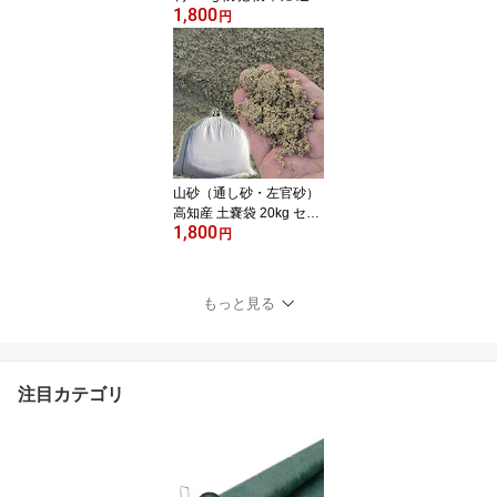
1,800
無料
円
山砂（通し砂・左官砂）
高知産 土嚢袋 20kg セメ
1,800
ント用砂・あそび砂・遊
円
び砂・砂場の砂・ガーデ
ニング・畑仕事・植栽・
園芸用砂として 送料無料
もっと見る
注目カテゴリ