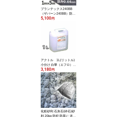
プランテックス240BB
（ザバーン240BB）防草
5,100
シートブラック＆ブラウ
円
ン（1m×5m）シート本
体お試し用
アクトル 1L(リットル)
小分け 白華（エフロ）除
3,180
去剤 テクノクリーン特殊
円
洗浄剤 激安特価
化粧砂利 石灰石(砕石)砂
利 20kg 防犯 防草に 送料