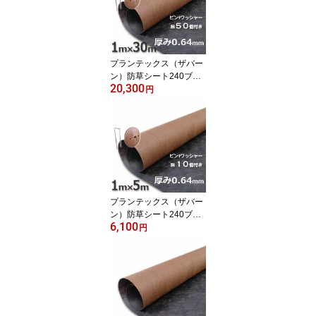
プランテックス（ザバー
ン）防草シート240ブラ
20,300
ック＆ブラウン（1m×30
円
m）とコ型ピン＋ワッシ
ャーが各50個ついたお買
い得セット
プランテックス（ザバー
ン）防草シート240ブラ
6,100
ック＆ブラウン（1m×5
円
m）とコ型ピン＋ワッシ
ャーが各10個ついたお買
い得お試しセット