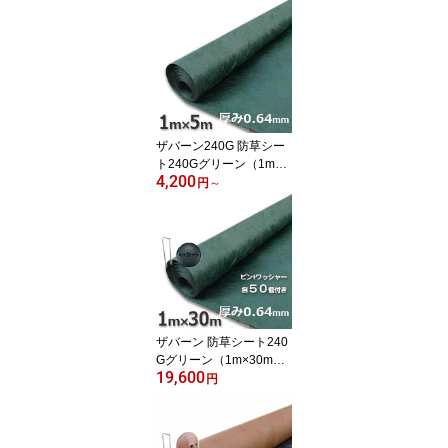
ザバーン240G 防草シー
ト240Gグリーン（1m×5
4,200
m）本体のみ買い得お試
円
～
し用
ザバーン 防草シート240
Gグリーン（1m×30m）
19,600
とコ型ピン＋WDワッシ
円
ャーが各50個ついたお買
い得セット