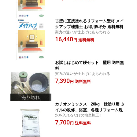
古壁に直接塗れるリフォーム壁材 メイ
クアップ珪藻土 お得用5坪分 送料無料
実力の違いが仕上げにあらわれる
16,440
送料無料
円
お試しはじめて鏝セット 壁用 送料無
料
実力の違いが仕上げにあらわれる
7,390
送料無料
円
カチオンミックス 20kg 鏝塗り用 タ
イルの改修、浴室、各種リフォーム現場
水を入れるだけの簡単施工！
の必修品
7,700
送料無料
円