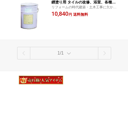
鏝塗り用 タイルの改修、浴室、各種リ
リフォームの時代建築・土木工事に欠かせ
フォーム現場の必修品
ない商品
10,840
送料無料
円
1/1