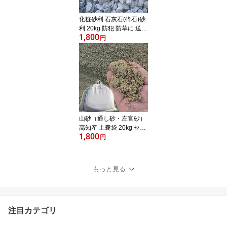
化粧砂利 石灰石(砕石)砂
利 20kg 防犯 防草に 送料
1,800
無料
円
山砂（通し砂・左官砂）
高知産 土嚢袋 20kg セメ
1,800
ント用砂・あそび砂・遊
円
び砂・砂場の砂・ガーデ
ニング・畑仕事・植栽・
園芸用砂として 送料無料
もっと見る
注目カテゴリ