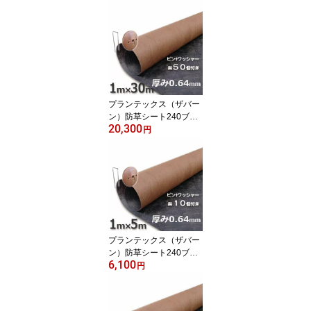
ャーが各50個ついたお買
い得セット
プランテックス（ザバー
ン）防草シート240ブラ
20,300
ック＆ブラウン（1m×30
円
m）とコ型ピン＋ワッシ
ャーが各50個ついたお買
い得セット
プランテックス（ザバー
ン）防草シート240ブラ
6,100
ック＆ブラウン（1m×5
円
m）とコ型ピン＋ワッシ
ャーが各10個ついたお買
い得お試しセット