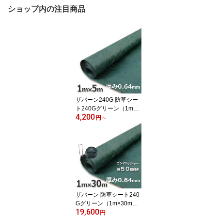
ショップ内の注目商品
ザバーン240G 防草シー
ト240Gグリーン（1m×5
4,200
m）本体のみ買い得お試
円
～
し用
ザバーン 防草シート240
Gグリーン（1m×30m）
19,600
とコ型ピン＋WDワッシ
円