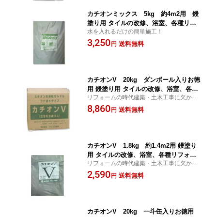
カチオンミックス 5kg 約4m2用 鏝
塗り用 タイルの改修、浴室、各種リフ
水を入れるだけの簡単施工！
ォーム現場の必修品
3,250
送料無料
円
カチオンV 20kg ダンボール入りお徳
用 鏝塗り用 タイルの改修、浴室、各種
リフォームの時代建築・土木工事に欠かせ
リフォーム現場の必修品
ない商品
8,860
送料無料
円
カチオンV 1.8kg 約1.4m2用 鏝塗り
用 タイルの改修、浴室、各種リフォー
リフォームの時代建築・土木工事に欠かせ
ム現場の必修品
ない商品
2,590
送料無料
円
カチオンV 20kg 一斗缶入りお徳用