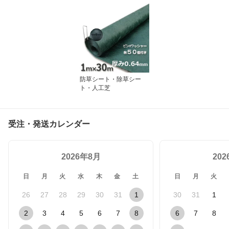
防草シート・除草シー
ト・人工芝
受注・発送カレンダー
2026年8月
20
日
月
火
水
木
金
土
日
月
火
26
27
28
29
30
31
1
30
31
1
2
3
4
5
6
7
8
6
7
8