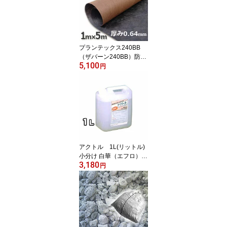
プランテックス240BB
（ザバーン240BB）防草
5,100
シートブラック＆ブラウ
円
ン（1m×5m）シート本
体お試し用
アクトル 1L(リットル)
小分け 白華（エフロ）除
3,180
去剤 テクノクリーン特殊
円
洗浄剤 激安特価