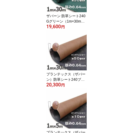
ザバーン 防草シート240
Gグリーン（1m×30m）
19,600
とコ型ピン＋WDワッシ
円
ャーが各50個ついたお買
い得セット
プランテックス（ザバー
ン）防草シート240ブラ
20,300
ック＆ブラウン（1m×30
円
m）とコ型ピン＋ワッシ
ャーが各50個ついたお買
い得セット
プランテックス（ザバー