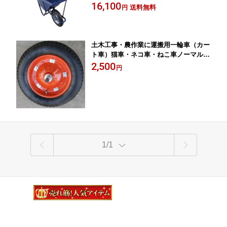
16,100
特価 送料無料 ガーデニング ゴミ出し
送料無料
円
農作業に
土木工事・農作業に運搬用一輪車（カー
ト車）猫車・ネコ車・ねこ車ノーマルタ
イヤ
2,500
円
1/1