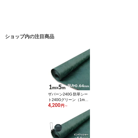
ショップ内の注目商品
ザバーン240G 防草シー
ト240Gグリーン（1m×5
4,200
m）本体のみ買い得お試
円
～
し用