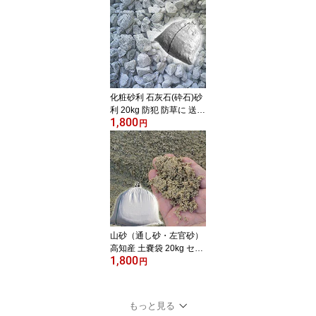
化粧砂利 石灰石(砕石)砂
利 20kg 防犯 防草に 送料
1,800
無料
円
山砂（通し砂・左官砂）
高知産 土嚢袋 20kg セメ
1,800
ント用砂・あそび砂・遊
円
び砂・砂場の砂・ガーデ
ニング・畑仕事・植栽・
園芸用砂として 送料無料
もっと見る