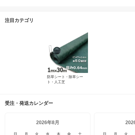
注目カテゴリ
防草シート・除草シー
ト・人工芝
受注・発送カレンダー
2026年8月
20
日
月
火
水
木
金
土
日
月
火