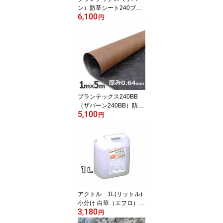
ン）防草シート240ブラ
6,100
ック＆ブラウン（1m×5
円
m）とコ型ピン＋ワッシ
ャーが各10個ついたお買
い得お試しセット
プランテックス240BB
（ザバーン240BB）防草
5,100
シートブラック＆ブラウ
円
ン（1m×5m）シート本
体お試し用
アクトル 1L(リットル)
小分け 白華（エフロ）除
3,180
去剤 テクノクリーン特殊
円
洗浄剤 激安特価