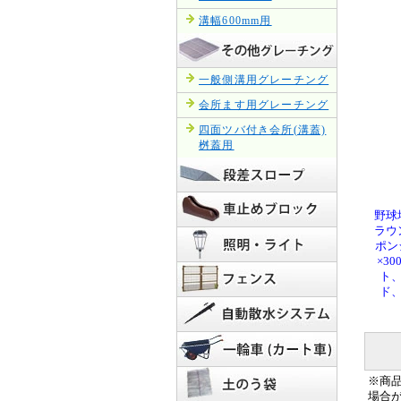
溝幅600mm用
一般側溝用グレーチング
会所ます用グレーチング
四面ツバ付き会所(溝蓋)
桝蓋用
野球
ラウ
ポン
×3
ト
ド
※商
場合