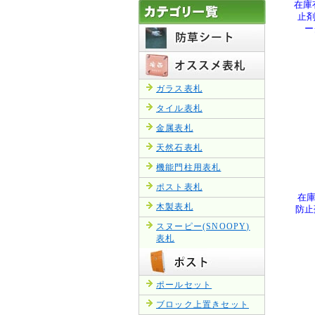
在庫
止剤
ー
ガラス表札
タイル表札
金属表札
天然石表札
機能門柱用表札
ポスト表札
在庫
木製表札
防止
スヌーピー(SNOOPY)
表札
ポールセット
ブロック上置きセット