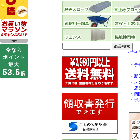
カテゴ
・
デ
・
新
・
ス
・
店
・
四
・
ポ