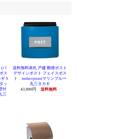
 (パ
送料無料表札 戸建 郵便ポスト
ポス
デザインポスト フェイスポス
ギ S
ト msfacepnasiマリンブルー
スタッ
丸三タカギ
壁付
43,990円
送料無料
丸三