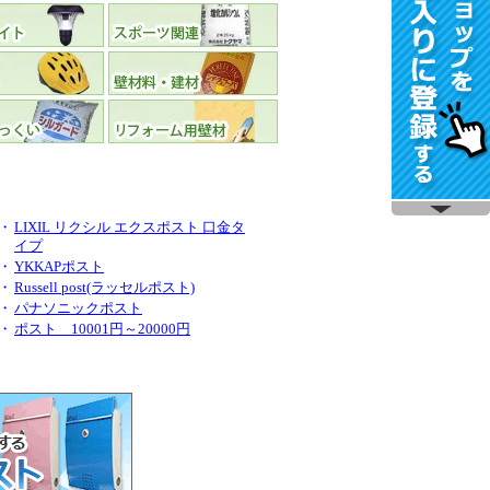
・
LIXIL リクシル エクスポスト 口金タ
イプ
・
YKKAPポスト
・
Russell post(ラッセルポスト)
・
パナソニックポスト
・
ポスト 10001円～20000円