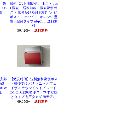
安 送
郵便ポスト 郵便受け ポスト pos
POS
t 激安 送料無料！激安郵便ポ
掛・
スト 郵便受け OBI POST（オビ
ポスト） ホワイト+オレンジ 壁
掛・鍵付タイプ nl-p25or 送料無
料
56,420円
送料無料
激安郵
【激安特価】送料無料郵便ポス
AS
ト郵便受け パナソニック フェ
01W
イサス ラウンドタイプ レッド
札
C-1 CTC2203R ポスト本体 壁掛
けタイプ 丸三タカギ 激安表札
69,650円
送料無料