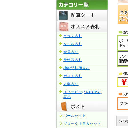
ガラス表札
タイル表札
金属表札
天然石表札
機能門柱用表札
ポスト表札
木製表札
スヌーピー(SNOOPY)
表札
ポールセット
並び
ブロック上置きセット