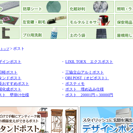
> ポスト
リトップ
ザインポスト
・
LIXIL TOEX エクスポスト
日軽ポスト
・
三協立山アルミポスト
タンドポスト
・
OBI POST（オビポスト）
長おすすめポスト
・
ポスティモ
国化成ポスト
・
ポスト 埋め込み仕様
スト 壁掛け仕様
・
ポスト 20001円～30000円