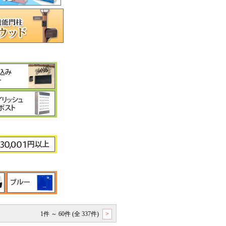
1件 ～ 60件 (全 337件)
>