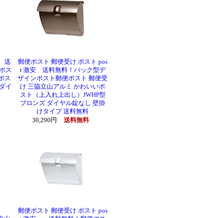
安 送
郵便ポスト 郵便受け ポスト pos
ポス
t 激安 送料無料！バック型デ
ポス
ザインポスト郵便ポスト 郵便受
 ダイ
け 三協立山アルミ かわいいポ
料
スト（上入れ上出し）JWHP型
ブロンズ ダイヤル錠なし 壁掛
けタイプ 送料無料
30,290円
送料無料
激安
郵便ポスト 郵便受け ポスト pos