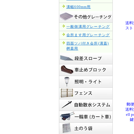
溝幅600mm用
送料
一般側溝用グレーチング
スト
会所ます用グレーチング
四面ツバ付き会所(溝蓋)
桝蓋用
郵便
送料
el
鍵