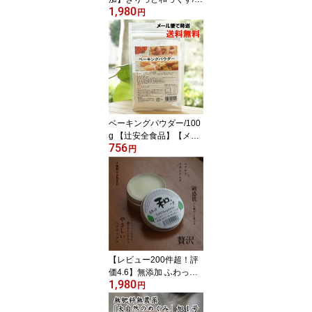
1,980
8g【ヘアワックス】【ハ
円
ンドクリーム】【健康ス
トア健友館】【送料無
料】 無添加 ワックス Hai
r Wax 安心 ヘアーワック
ス 健康ストア健友館
ベーキングパウダー/100
g 【辻安全食品】【メー
756
ル便の場合、送料無料】
円
【レビュー200件超！評
価4.6】無添加 ふわっと
1,980
和っくす/38g【健康スト
円
ア健友館】【送料無料】
【ヘアワックス】 無添加