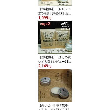
無農薬・高食物繊維 まこ
も茶 毎朝のスッキリ感・
【送料無料】【レビュー
美容サポートに
270件超！評価4.7】お肌
1,099
のコラーゲン ぷるぷるの
円
素/110g【健康ストア健
友館】 粉末 コラーゲン
ペプチド 顆粒 サプリ サ
プリメント コラーゲンパ
ウダー
【送料無料】【まとめ買
いで人気！レビュー130
2,149
件超】お肌のコラーゲ
円
ン ぷるぷるの素/110g×
2【健康ストア健友館】
粉末 コラーゲンペプチド
顆粒 サプリ サプリメン
ト コラーゲンパウダー
【高リピート率！無添
加】きりっと和っくす/3