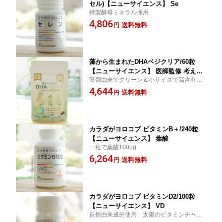
セル)【ニューサイエンス】 Se
特製酵母ミネラル採用
4,806
送料無料
円
藻から生まれたDHAベジクリア/60粒
【ニューサイエンス】 医師監修 考える
藻類由来でクリーン＆小サイズで高含有。
毎日に、冴えある日常を 1粒にDHAがた
令和時代「DHA（オメガ3）」サプリメン
4,644
っぷり300mg 妊娠期の栄養設計に配慮
送料無料
円
トの新定番の完成です。
成長期の健やかな毎日に いつまでも健
康でイキイキと【いろいろ6月新商品】
カラダがヨロコブ ビタミンB＋/240粒
【ニューサイエンス】 葉酸
一粒で葉酸100μg
6,264
送料無料
円
カラダがヨロコブ ビタミンD2/100粒
【ニューサイエンス】 VD
自然由来成分使用 太陽のビタミンチャー