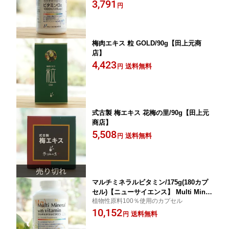
ジ
3,791
円
梅肉エキス 粒 GOLD/90g【田上元商
店】
4,423
送料無料
円
式古製 梅エキス 花梅の里/90g【田上元
商店】
5,508
送料無料
円
マルチミネラルビタミン/175g(180カプ
セル)【ニューサイエンス】 Multi Miner
植物性原料100％使用のカプセル
al with vitamin
10,152
送料無料
円