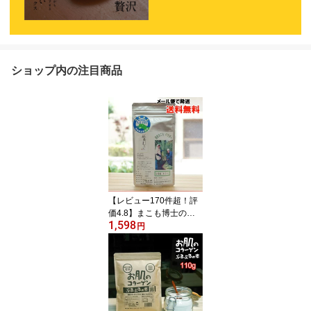
ショップ内の注目商品
【レビュー170件超！評
価4.8】まこも博士の越
1,598
前まこもパウダー/40g
円
【小百姓かさつじ】【真
菰】【無農薬】【マコ
モ】【メール便の場合、
送料無料】 古来より【浄
化の植物】として神事に
も使われてきた安心素材