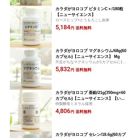
カラダがヨロコブ ビタミンC＋/180粒
【ニューサイエンス】
ローズヒップ×とうもろこし由来
5,184
送料無料
円
カラダがヨロコブ マグネシウム/68g(60
カプセル)【ニューサイエンス】 Mg
不足がちなマグネシウムが1カプセルに150
mg含有
5,832
送料無料
円
カラダがヨロコブ 亜鉛/21g(350mg×60
カプセル)【ニューサイエンス】【いろ
特製酵母ミネラル採用
いろ6月新商品】
4,806
送料無料
円
カラダがヨロコブ セレン/18.6g(60カプ