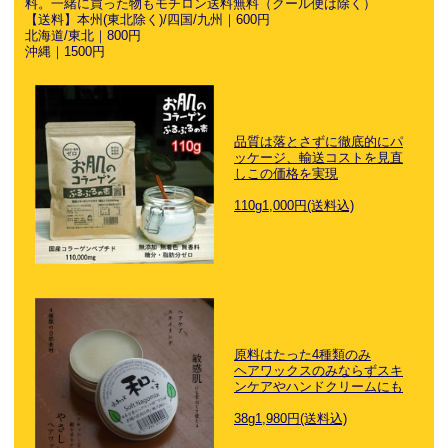
料。一緒に買った物もモチロン送料無料（クール便は除く）
【送料】本州(東北除く)/四国/九州｜600円
北海道/東北｜800円
沖縄｜1500円
品質は落とさずに徹底的にパ
ッケージ、輸送コストを見直
しこの価格を実現
110g1,000円(送料込)
原料はたった4種類のみ
ヘアワックスのみならずスキ
ンケアやハンドクリームにも
38g1,980円(送料込)