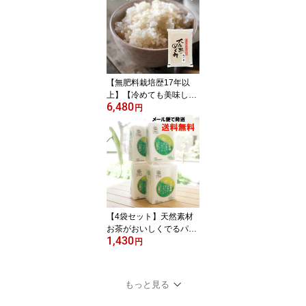
ヘアワックス ワックス H
air Wax ハンドクリーム
安心 ヘアーワックス 健
康ストア健友館
【無肥料栽培歴17年以
上】【冷めても美味し
6,480
い！】【幻の希少品種】
円
お弁当やおにぎりに あっ
さりとした味わい 無肥料
無農薬 「大自然のめぐ
み」旭1号 旭一号 玄米 /5
kg【熊本県産】【精米可
能】 令和7年産 シャリに
合う米 大粒 ササニシキ
系 コシヒカリの先祖 栽
【4袋セット】天然素材
培者限定
お茶がおいしくでるパッ
1,430
ク/60枚×4袋【スバル】
円
コットン生まれのお茶
パック【メール便の場
合、送料無料】
もっと見る