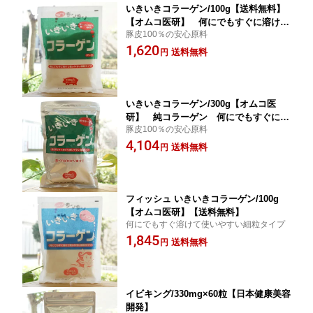
いきいきコラーゲン/100g【送料無料】
【オムコ医研】 何にでもすぐに溶けて
豚皮100％の安心原料
使いやすい細粒タイプ
1,620
送料無料
円
いきいきコラーゲン/300g【オムコ医
研】 純コラーゲン 何にでもすぐに溶
豚皮100％の安心原料
けて使いやすい細粒タイプ
4,104
送料無料
円
フィッシュ いきいきコラーゲン/100g
【オムコ医研】【送料無料】
何にでもすぐ溶けて使いやすい細粒タイプ
1,845
送料無料
円
イビキング/330mg×60粒【日本健康美容
開発】