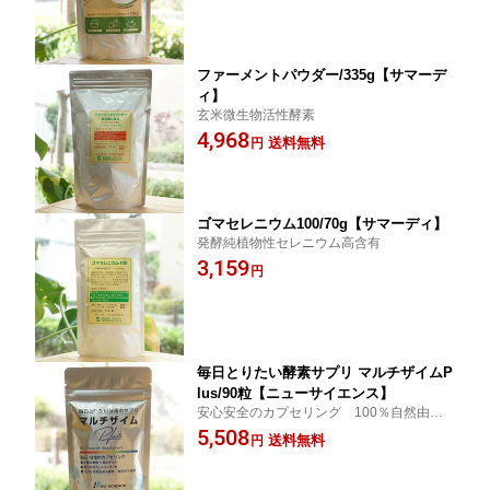
ファーメントパウダー/335g【サマーデ
ィ】
玄米微生物活性酵素
4,968
送料無料
円
ゴマセレニウム100/70g【サマーディ】
発酵純植物性セレニウム高含有
3,159
円
毎日とりたい酵素サプリ マルチザイムP
lus/90粒【ニューサイエンス】
安心安全のカプセリング 100％自然由来
成＆香料・着色料不使用
5,508
送料無料
円