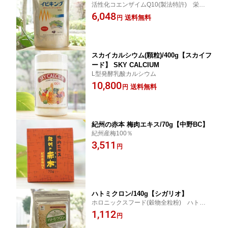
活性化コエンザイムQ10(製法特許) 栄養機
能食品(ビタミンE)
6,048
送料無料
円
スカイカルシウム(顆粒)/400g【スカイフ
ード】 SKY CALCIUM
L型発酵乳酸カルシウム
10,800
送料無料
円
紀州の赤本 梅肉エキス/70g【中野BC】
紀州産梅100％
3,511
円
ハトミクロン/140g【シガリオ】
ホロニックスフード(穀物全粒粉) ハト麦の
自然な風味の微粉末
1,112
円