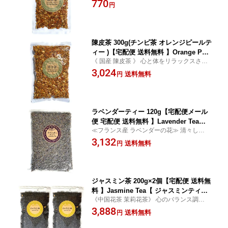
巡りを促す 【残留農薬検査済】
770
nge Peel Tea【 日本産 陳皮 温州ミカン
円
の皮 】
陳皮茶 300g(チンピ茶 オレンジピールテ
ィー )【宅配便 送料無料 】Orange Peel
《 国産 陳皮茶 》 心と体をリラックスさせ
Tea【 日本産 陳皮 温州ミカンの皮 】
巡りを促す 【残留農薬検査済】
3,024
送料無料
円
ラベンダーティー 120g【宅配便メール
便 宅配便 送料無料 】Lavender Tea【
≪フランス産 ラベンダーの花≫ 清々しく
ラベンダーティ ラベンダー ハーブティ
心身リラックス 【残留農薬検査済】
3,132
ー】
送料無料
円
ジャスミン茶 200g×2個【宅配便 送料無
料 】Jasmine Tea【 ジャスミンティー
《中国花茶 茉莉花茶》 心のバランス調整と
フレーバードティー 花茶 】
美容をサポート 【残留農薬検査済】
3,888
送料無料
円