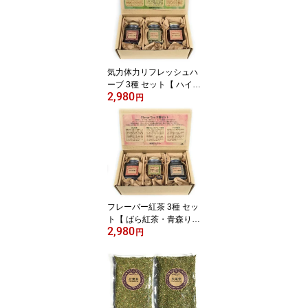
ー 母の日 クリスマス お
礼 お祝い 誕生日プレゼ
ント 女性 女友達 おしゃ
れ 】
気力体力リフレッシュハ
ーブ 3種 セット【 ハイビ
2,980
スカス・レモングラス・
円
ローズヒップ 】ギフト
健康茶ギャラリー【 誕生
日 ホワイトデー 母の日
クリスマス お礼 お祝い
誕生日プレゼント 女性
女友達 おしゃれ 】
フレーバー紅茶 3種 セッ
ト【 ばら紅茶・青森りん
2,980
ごのフルーツ 紅茶・ライ
円
チ紅茶 】ギフト 健康茶
ギャラリー【 誕生日 ホ
ワイトデー 母の日 クリ
スマス お礼 お祝い 誕生
日プレゼント 女性 女友
達 おしゃれ 】