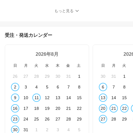
茶、プーアル茶、紅花、
柿の葉、桑の葉、はと
もっと見る
麦、カモミール のブレン
ド≫
受注・発送カレンダー
2026年8月
20
日
月
火
水
木
金
土
日
月
火
26
27
28
29
30
31
1
30
31
1
2
3
4
5
6
7
8
6
7
8
9
10
11
12
13
14
15
13
14
15
16
17
18
19
20
21
22
20
21
22
23
24
25
26
27
28
29
27
28
29
30
31
1
2
3
4
5