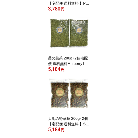
【宅配便 送料無料 】Psy
3,780
llium husk【 ダイエット
円
オオバコ / サイリウム ハ
スク / プランタゴ・オバ
タ種皮 】
桑の葉茶 200g×2個宅配
便 送料無料Mulberry Lea
5,184
f Tea 日本産 桑の葉 桑茶
円
マルベリーリーフ
大地の野草茶 200g×2個
【宅配便 送料無料 】Spe
5,184
cially Selected Wild Herb
円
Blend≪どくだみ、はぶ