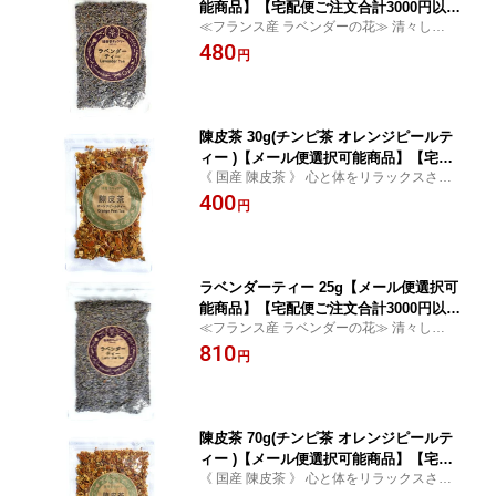
能商品】【宅配便ご注文合計3000円以上
≪フランス産 ラベンダーの花≫ 清々しく
送料無料】Lavender Tea【 ラベンダー
心身リラックス 【残留農薬検査済】
480
ティ ラベンダー ハーブティー】
円
陳皮茶 30g(チンピ茶 オレンジピールテ
ィー )【メール便選択可能商品】【宅配
《 国産 陳皮茶 》 心と体をリラックスさせ
便ご注文合計3000円以上送料無料】Ora
巡りを促す 【残留農薬検査済】
400
nge Peel Tea【 日本産 陳皮 温州ミカン
円
の皮 】
ラベンダーティー 25g【メール便選択可
能商品】【宅配便ご注文合計3000円以上
≪フランス産 ラベンダーの花≫ 清々しく
送料無料】Lavender Tea【 ラベンダー
心身リラックス 【残留農薬検査済】
810
ティ ラベンダー ハーブティー】
円
陳皮茶 70g(チンピ茶 オレンジピールテ
ィー )【メール便選択可能商品】【宅配
《 国産 陳皮茶 》 心と体をリラックスさせ
便ご注文合計3000円以上送料無料】Ora