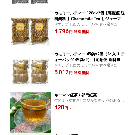
カモミールティー 120g×2個【宅配便 送
料無料 】Chamomile Tea【 ジャーマン
≪エジプト産 カモミール≫ 食べ過ぎた時や
カモミール カミツレ ハーブティー】
睡眠前のリラックス 【残留農薬検査済】
4,796
送料無料
円
カモミールティー 45袋×2個（2g入り テ
ィーバッグ 45袋×2）【宅配便 送料無料
≪エジプト産 カモミール≫ 食べ過ぎた時や
】Chamomile Tea【 ジャーマンカモミ
睡眠前のリラックス 【残留農薬検査済】
5,012
ール カミツレ ハーブティー】
送料無料
円
キーマン紅茶 / 祁門紅茶
蜜のような甘さと華やかな香り 品のある滋
味
420
円
～