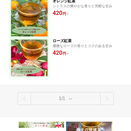
オレンジ紅茶
シトラスの爽やかな香りと芳醇な甘み
420
円
～
ローズ紅茶
優雅なローズの香りとコクのある甘み
420
円
～
1/1