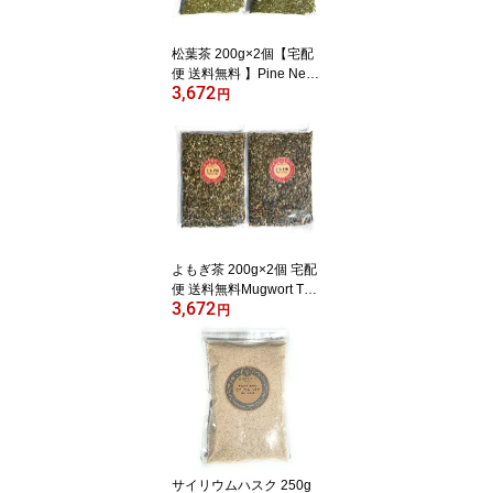
松葉茶 200g×2個【宅配
便 送料無料 】Pine Need
3,672
le Tea【 国産 赤松の葉
円
松の葉茶 】
よもぎ茶 200g×2個 宅配
便 送料無料Mugwort Tea
3,672
国産 よもぎ ヨモギの葉
円
ヨモギ茶
サイリウムハスク 250g