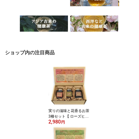
ショップ内の注目商品
実りの滋味と花香るお茶
3種セット【 ローズヒッ
2,980
プ・青森りんごのフルー
円
ツ 紅茶・ジャスミン茶
】ギフト 健康茶ギャラリ
ー【 誕生日 ホワイトデ