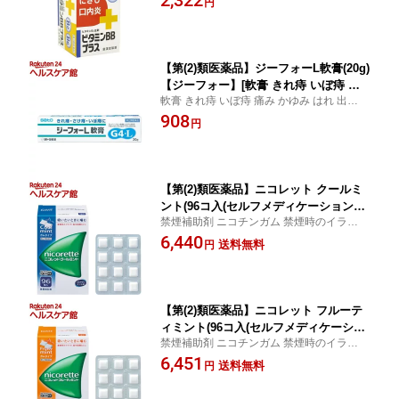
円
【第(2)類医薬品】ジーフォーL軟膏(20g)
【ジーフォー】[軟膏 きれ痔 いぼ痔 痛
軟膏 きれ痔 いぼ痔 痛み かゆみ はれ 出血 /
み かゆみ はれ 出血]
ジーフォー / ジーフォーL軟膏
908
円
【第(2)類医薬品】ニコレット クールミ
ント(96コ入(セルフメディケーション税
禁煙補助剤 ニコチンガム 禁煙時のイライ
制対象))【ニコレット】[禁煙補助剤 ニ
ラ・集中困難 / ニコレット / ニコレット ク
6,440
コチンガム 禁煙時のイライラ・集中困
送料無料
円
ールミント
難]
【第(2)類医薬品】ニコレット フルーテ
ィミント(96コ入(セルフメディケーショ
禁煙補助剤 ニコチンガム 禁煙時のイライ
ン税制対象))【ニコレット】[禁煙補助剤
ラ・集中困難 / ニコレット / ニコレット フ
6,451
ニコチンガム 禁煙時のイライラ・集中
送料無料
円
ルーティミント
困難]