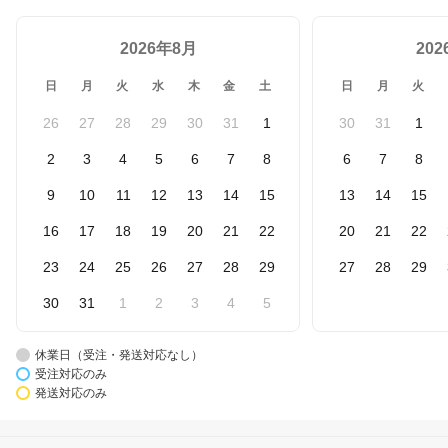
2026年8月
20
日
月
火
水
木
金
土
日
月
火
26
27
28
29
30
31
1
30
31
1
2
3
4
5
6
7
8
6
7
8
9
10
11
12
13
14
15
13
14
15
16
17
18
19
20
21
22
20
21
22
23
24
25
26
27
28
29
27
28
29
30
31
1
2
3
4
5
休業日（受注・発送対応なし）
受注対応のみ
発送対応のみ