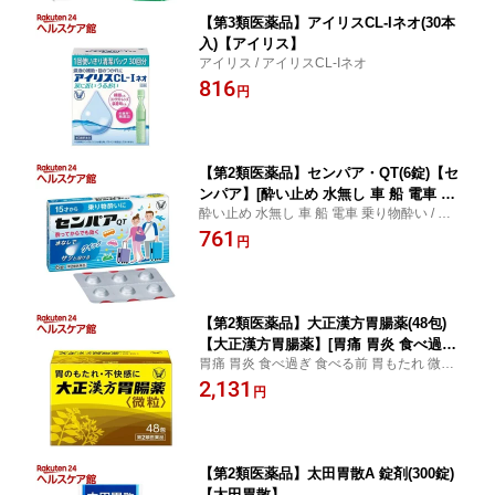
【第3類医薬品】アイリスCL-Iネオ(30本
入)【アイリス】
アイリス / アイリスCL-Iネオ
816
円
【第2類医薬品】センパア・QT(6錠)【セ
ンパア】[酔い止め 水無し 車 船 電車 乗
酔い止め 水無し 車 船 電車 乗り物酔い / セ
り物酔い]
ンパア / センパア・QT
761
円
【第2類医薬品】大正漢方胃腸薬(48包)
【大正漢方胃腸薬】[胃痛 胃炎 食べ過ぎ
胃痛 胃炎 食べ過ぎ 食べる前 胃もたれ 微粒
食べる前 胃もたれ 微粒]
/ 大正漢方胃腸薬 / 大正漢方胃腸薬
2,131
円
【第2類医薬品】太田胃散A 錠剤(300錠)
【太田胃散】