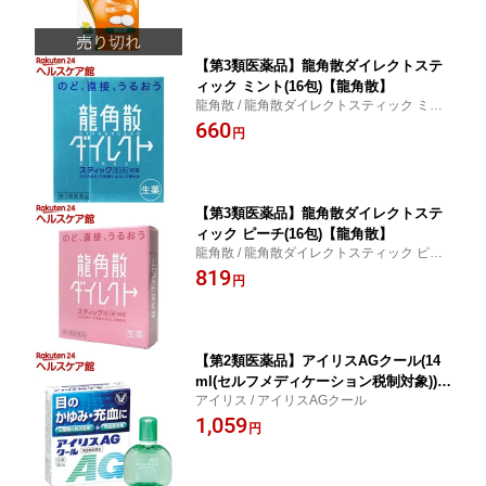
【第3類医薬品】龍角散ダイレクトステ
ィック ミント(16包)【龍角散】
龍角散 / 龍角散ダイレクトスティック ミン
ト
660
円
【第3類医薬品】龍角散ダイレクトステ
ィック ピーチ(16包)【龍角散】
龍角散 / 龍角散ダイレクトスティック ピー
チ
819
円
【第2類医薬品】アイリスAGクール(14
ml(セルフメディケーション税制対象))
アイリス / アイリスAGクール
【アイリス】
1,059
円