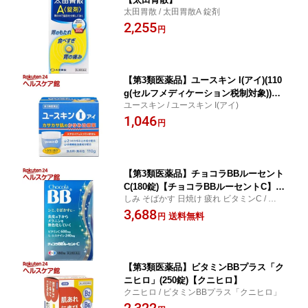
太田胃散 / 太田胃散A 錠剤
2,255
円
【第3類医薬品】ユースキン I(アイ)(110
g(セルフメディケーション税制対象))
ユースキン / ユースキン I(アイ)
【ユースキン】
1,046
円
【第3類医薬品】チョコラBBルーセント
C(180錠)【チョコラBBルーセントC】
しみ そばかす 日焼け 疲れ ビタミンC / チョ
[しみ そばかす 日焼け 疲れ ビタミンC]
コラBBルーセントC / チョコラBBルーセン
3,688
送料無料
円
トC
【第3類医薬品】ビタミンBBプラス「ク
ニヒロ」(250錠)【クニヒロ】
クニヒロ / ビタミンBBプラス「クニヒロ」
2,322