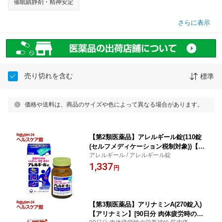
催眠鎮静剤・精神安定
さらに表示
売り切れを含む
標準
価格や送料は、商品のサイズや色によって異なる場合があります。
【第2類医薬品】アレルギール錠(110錠
(セルフメディケーション税制対象))【ア
アレルギール / アレルギール錠
レルギール】
1,337
円
【第3類医薬品】アリナミンA(270錠入)
【アリナミン】[90日分 肉体疲労時の栄