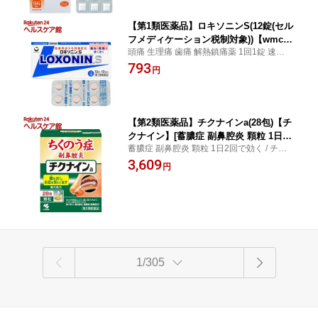
【第1類医薬品】ロキソニンS(12錠(セル
フメディケーション税制対象))【wmc_
頭痛 生理痛 歯痛 解熱鎮痛薬 1回1錠 速く効
7】【ロキソニン】[頭痛 生理痛 歯痛 解
く / ロキソニン / ロキソニンS
793
熱鎮痛薬 1回1錠 速く効く]
円
【第2類医薬品】チクナインa(28包)【チ
クナイン】[蓄膿症 副鼻腔炎 顆粒 1日2
蓄膿症 副鼻腔炎 顆粒 1日2回で効く / チクナ
回で効く]
イン / チクナインa
3,609
円
1/305