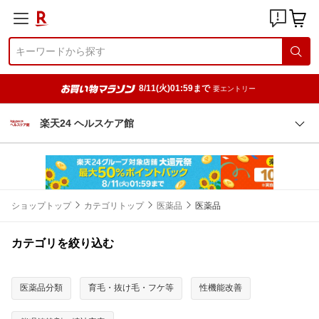
8/11(火)01:59まで
要エントリー
楽天24 ヘルスケア館
ショップトップ
カテゴリトップ
医薬品
医薬品
カテゴリを絞り込む
医薬品分類
育毛・抜け毛・フケ等
性機能改善