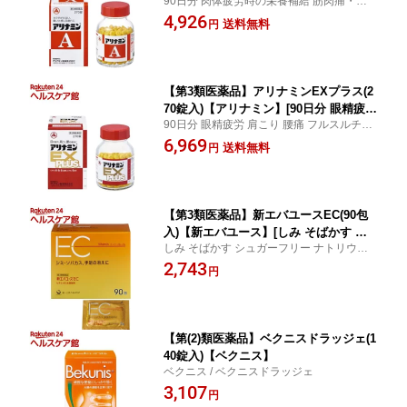
90日分 肉体疲労時の栄養補給 筋肉痛・関節
養補給 筋肉痛・関節痛 神経痛]
痛 神経痛 / アリナミン / アリナミンA
4,926
送料無料
円
【第3類医薬品】アリナミンEXプラス(2
70錠入)【アリナミン】[90日分 眼精疲労
90日分 眼精疲労 肩こり 腰痛 フルスルチア
肩こり 腰痛 フルスルチアミン]
ミン / アリナミン / アリナミンEXプラス
6,969
送料無料
円
【第3類医薬品】新エバユースEC(90包
入)【新エバユース】[しみ そばかす シ
しみ そばかす シュガーフリー ナトリウム
ュガーフリー ナトリウムフリー]
フリー / 新エバユース / 新エバユースEC
2,743
円
【第(2)類医薬品】ベクニスドラッジェ(1
40錠入)【ベクニス】
ベクニス / ベクニスドラッジェ
3,107
円