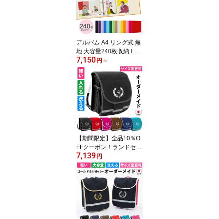
紙 お七夜 名づけ 赤ちゃ
ん ベビー 出生記念 メモ
リアル 命名ボード 手形
足型 内祝い 出産祝い 祖
アルバム A4 リング式 無
父母
地 大容量240枚収納 L判
7,150
LW判対応 2Lも追加台紙
円
～
対応 差し替え自由 フォ
トアルバム 写真整理 ポ
ケット式 バインダー 日
本製 ベビー 子供 成長記
録 結婚式 卒業 思い出 保
管 ギフト シンプル おし
ゃれ おすすめ
【期間限定】全品10％O
FFクーポン！ランドセル
7,139
カバー 男の子 防水 撥水
円
【ポケットで大容量 ポケ
ランカバー葉】雨 キズに
強い 超軽量 水筒 収納 2
WAY 手ぶら 登下校 安全
反射テープ イニシャル
カスタマイズ おしゃれ
シンプル 日本製