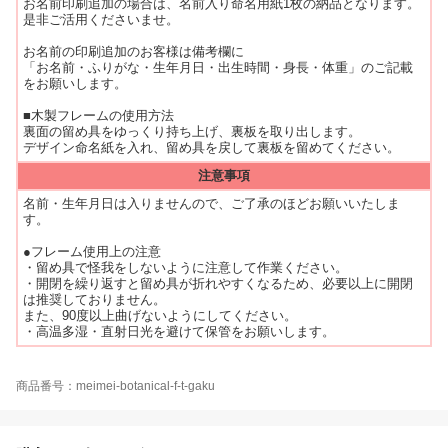
お名前印刷追加の場合は、名前入り命名用紙1枚の納品となります。
是非ご活用くださいませ。
お名前の印刷追加のお客様は備考欄に
「お名前・ふりがな・生年月日・出生時間・身長・体重」のご記載
をお願いします。
■木製フレームの使用方法
裏面の留め具をゆっくり持ち上げ、裏板を取り出します。
デザイン命名紙を入れ、留め具を戻して裏板を留めてください。
注意事項
名前・生年月日は入りませんので、ご了承のほどお願いいたしま
す。
●フレーム使用上の注意
・留め具で怪我をしないように注意して作業ください。
・開閉を繰り返すと留め具が折れやすくなるため、必要以上に開閉
は推奨しておりません。
また、90度以上曲げないようにしてください。
・高温多湿・直射日光を避けて保管をお願いします。
商品番号：meimei-botanical-f-t-gaku