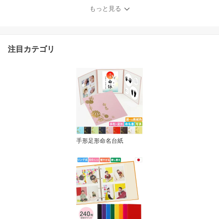
ルバム ベビー お祝い 内
もっと見る
祝い 出産 百日祝 初参り
お食い初め 赤ちゃん 日
本製
注目カテゴリ
手形足形命名台紙