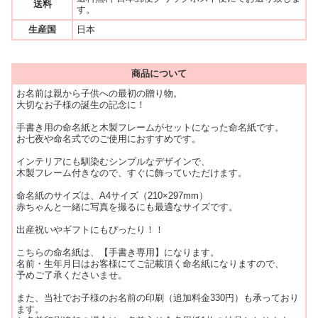
送料
す。
生産国
日本
商品について
お名前は親から子供への最初の贈り物。
大切なお子様の誕生の記念に！
手書き用の命名紙と木製フレームがセットになった命名紙です。
お七夜や命名式でのご使用におすすめです。
インテリアにも馴染むシンプルなデザインで、
木製フレーム付きなので、すぐに飾っていただけます。
命名紙のサイズは、A4サイズ（210×297mm）
赤ちゃんと一緒に写真を撮るにも最適なサイズです。
出産祝いやギフトにもぴったり！！
こちらの命名紙は、【手書き専用】になります。
名前・生年月日はお客様にてご記載頂く命名紙になりますので、
予めご了承くださいませ。
また、当社でお子様のお名前の印刷（追加料金330円）も承っており
ます。