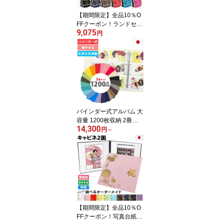
【期間限定】全品10％O
FFクーポン！ランドセル
9,075
カバー 男の子 防水 撥水
円
【特大ポケットで大容量
ラージ イニシャル 葉
（ゴールド・シルバ
ー）】雨 防キズ 超軽量
反射 上靴 体操服 水筒 収
納 2WAY 手ぶら 登下校
カスタマイズ 日本製
バインダー式アルバム 大
容量 1200枚収納 2冊セ
14,300
ット 写真を増やせるアル
円
～
バム L判 リフィル追加 差
し替え可能 写真アルバム
ポケットアルバム リフィ
ル式 フリー台紙 家族写
真 ベビー 成長記録 結婚
式 卒業式 七五三 記念写
真 日本製
【期間限定】全品10％O
FFクーポン！写真台紙 2