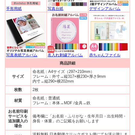
手形用紙
写真台紙
デザインアルバム
写真表紙アルバム
名入れ刺繍アルバム
赤ちゃんファイル
商品詳細
命名紙：A4サイズ（297×210mm）
サイズ
フレーム：外寸→縦317×横230×厚さ9mm
内寸→縦290×横202mm
枚数
2枚
命名紙：普通紙
材質
フレーム：本体→MDF /金具→鉄
お名前印刷
サービスを
備考欄に「お名前・ふりがな・生年月日・出生時間・
追加購入の
身長・体重」のご記載をお願いします
場合
送料無料 日本郵便クリックポスト便にてお送り致しま