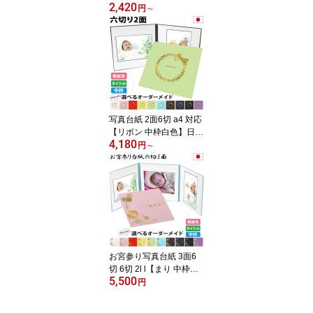
2,420
L 2面 日本製 高級 アルバ
円
～
ム 中枠付き 表紙カラー
選べる 結婚式 七五三 お
宮参り 成人式 ベビー 写
真アルバム ギフト【まり
中枠白色】
写真台紙 2面6切 a4 対応
【リボン 中枠白色】日本
4,180
製 送料無料｜楽天ランキ
円
～
ング上位入賞! 2面六切 A
4 六つ切り 結婚式 七五三
ベビー 赤ちゃん 成人式
お宮参り 出産祝い 結婚
祝い 家族 親族 ギフト 婚
礼 記念写真 高級感 手作
り シンプル おしゃれ プ
レゼント
お宮参り写真台紙 3面6
切 6切 2l l【まり 中枠白
5,500
色】送料無料 表紙色 中
円
枠 選べる 3面六切 3面2l
3面l 手作り 中枠付き ア