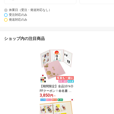
休業日（受注・発送対応なし）
受注対応のみ
発送対応のみ
ショップ内の注目商品
【期間限定】全品10％O
FFクーポン！命名書 手
3,850
形 足形 写真 お名前が全
円
～
部入る 命名台紙 日本製
お七夜 赤ちゃん 出産祝
い ベビー メモリアル ア
ルバム【まり】台紙 命名