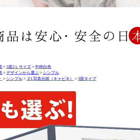
紙
>
3面2Ｌサイズ
>
中枠白色
紙
>
デザインから選ぶ
>
シンプル
・
>
シンプル
>
２L写真台紙（キャビネ）
>
3面タイプ