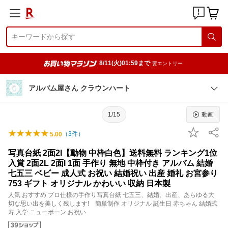
8/11(火)01:59まで
要エントリー
アルバム屋さん クラウンハート
1/15
動画
（
3
件）
5.00
写真台紙 2面2l【動物 中枠白色】送料無料 ランキング1位
入賞 2面2L 2面l 1面 手作り 無地 中枠付き アルバム 結婚
七五三 ベビー 成人式 お祝い 結婚祝い 出産 婚礼 お宮参り
753 ギフト オリジナル かわいい 収納 日本製
人気 おすすめ プロ仕様の手作り写真台紙 七五三、結婚、出産、あらゆる大
切な思い出を美しく残します! 簡単制作 オリジナル 誕生日 赤ちゃん 結婚式
寿 入学 ニューボーン お祝い