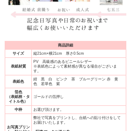
商品詳細
サイズ
縦21cm×横21cm 厚さ0.5cm
PV 高級感のあるビニールレザー
表紙材質
※表紙色によって素材感が異なる場合がございま
す。
紺 黒 白 ピンク 茶 ブルーグリーン 赤 黄
表紙色
色 若草色 紫
箔色
（表紙柄・タ
ゴールドの箔押し
イトル色）
中枠
お選び頂けます。
弊社で写真をプリントし、台紙への貼り付けをして
お届けいたします。
お写真プリン