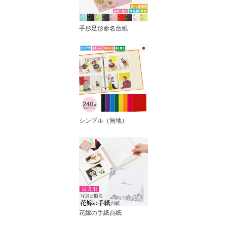
手形足形命名台紙
シンプル（無地）
花嫁の手紙台紙