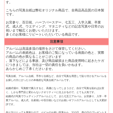
す。
こちらの写真台紙は弊社オリジナル商品で、全商品高品質の日本製
です。
お宮参り、百日祝、ハーフバースデー、七五三、入学入園、卒業
式、成人式、ウエディング、マタニティなどの記念写真や日常のお
祝いまで幅広くお使いいただけます。
多くのお客様にリピートいただいている商品です。
注意事項
アルバムは高温多湿の場所をさけて保管してください。
アルバムの表紙色は、お客様のご覧になっている画面の色と、実際
の商品の色が異なることがございます
。落下などによる事故、及び商品破損また商品使用時に起きたケガ
につきましては、当社は一切の責任を負いかねます。
あらかじめご了承くださいませ。
写真台紙、アルバム台紙、手作り台紙など、自分で写真を用意して貼り付けるアルバムを
お探しの方にぴったりの本格的な写真台紙アルバムです。
結婚式場や、写真館で購入すると、高価になってしまうけど、自分で写真を貼ればお安
く、しかも専門店と変わらないクオリティーに仕上がるので、とても人気です。
結婚式の写真でウェディングアルバムとして、また七五三アルバム、お宮参り、入学・卒
業アルバム、成人式、出産祝いや百日祝いなどのお祝いギフトのアルバムとしても大変好
評です。
作り方はとっても簡単なので、ベビーのお祝い写真から、父の日、母の日のプレゼントま