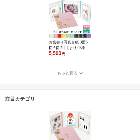
4 六つ切り 結婚式 七五三
ベビー 赤ちゃん 成人式
お宮参り 出産祝い 結婚
祝い 家族 親族 ギフト 婚
礼 記念写真 高級感 手作
り シンプル おしゃれ プ
レゼント
お宮参り写真台紙 3面6
切 6切 2l l【まり 中枠白
5,500
色】送料無料 表紙色 中
円
枠 選べる 3面六切 3面2l
3面l 手作り 中枠付き ア
ルバム ベビー お祝い 内
もっと見る
祝い 出産 百日祝 初参り
お食い初め 赤ちゃん 日
本製
注目カテゴリ