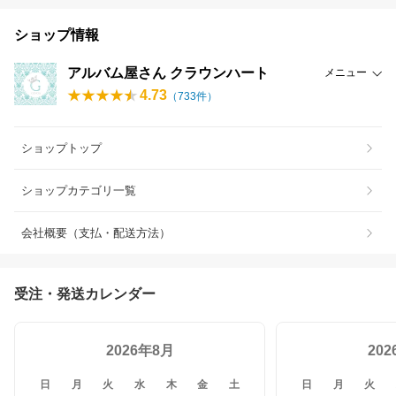
ショップ情報
アルバム屋さん クラウンハート
メニュー
4.73
（
733
件）
ショップトップ
ショップカテゴリ一覧
会社概要（支払・配送方法）
受注・発送カレンダー
2026年8月
20
日
月
火
水
木
金
土
日
月
火