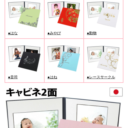
●はな
●みやび
●動物
●音符
●はね
●レースサークル