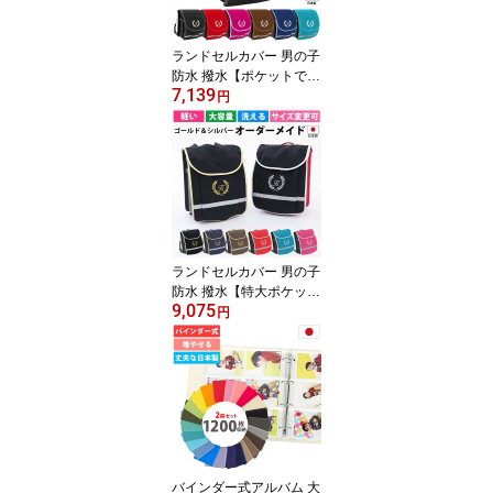
ゃれ おすすめ
ランドセルカバー 男の子
防水 撥水【ポケットで大
7,139
容量 ポケランカバー葉】
円
雨 キズに強い 超軽量 水
筒 収納 2WAY 手ぶら 登
下校 安全 反射テープ イ
ニシャル カスタマイズ
おしゃれ シンプル かっ
こいい 収納 荷物 通学 日
本製 人気
ランドセルカバー 男の子
防水 撥水【特大ポケット
9,075
で大容量 ラージ イニシ
円
ャル 葉（ゴールド・シル
バー）】雨 防キズ 超軽
量 反射 上靴 体操服 水筒
収納 2WAY 手ぶら 登下
校 カスタマイズ おしゃ
れ シンプル かっこいい
荷物 日本製 人気
バインダー式アルバム 大