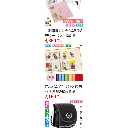
【期間限定】全品10％O
FFクーポン！命名書 手
3,850
形 足形 写真 お名前が全
円
～
部入る 命名台紙 日本製
お七夜 赤ちゃん 出産祝
い ベビー メモリアル ア
ルバム【まり】台紙 命名
紙 お七夜 名づけ 赤ちゃ
ん ベビー 出生記念 メモ
リアル 命名ボード 手形
足型 内祝い 出産祝い 祖
アルバム A4 リング式 無
父母
地 大容量240枚収納 L判
7,150
LW判対応 2Lも追加台紙
円
～
対応 差し替え自由 フォ
トアルバム 写真整理 ポ
ケット式 バインダー 日
本製 ベビー 子供 成長記
録 結婚式 卒業 思い出 保
管 ギフト シンプル おし