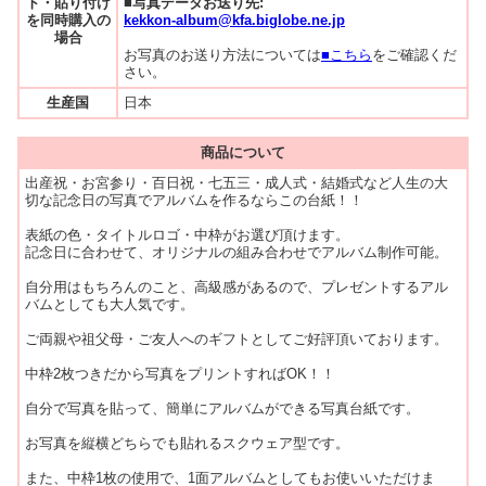
ト・貼り付け
■写真データお送り先:
を同時購入の
kekkon-album@kfa.biglobe.ne.jp
場合
お写真のお送り方法については
■こちら
をご確認くだ
さい。
生産国
日本
商品について
出産祝・お宮参り・百日祝・七五三・成人式・結婚式など人生の大
切な記念日の写真でアルバムを作るならこの台紙！！
表紙の色・タイトルロゴ・中枠がお選び頂けます。
記念日に合わせて、オリジナルの組み合わせでアルバム制作可能。
自分用はもちろんのこと、高級感があるので、プレゼントするアル
バムとしても大人気です。
ご両親や祖父母・ご友人へのギフトとしてご好評頂いております。
中枠2枚つきだから写真をプリントすればOK！！
自分で写真を貼って、簡単にアルバムができる写真台紙です。
お写真を縦横どちらでも貼れるスクウェア型です。
また、中枠1枚の使用で、1面アルバムとしてもお使いいただけま