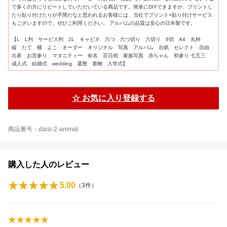
で多くの方にリピートしていただいている商品です。簡単にDIYできますが、プリントし
たり貼り付けたりが手間だなと思われるお客様には、当社でプリント+貼り付けサービス
もございますので、ぜひご利用ください。 アルバムの品質は安心の日本製です。
【L L判 サービス判 2L キャビネ 六つ 六つ切り 六切り 6切 A4 丸枠
縦 たて 横 よこ オーダー オリジナル 写真 アルバム 台紙 セレクト 自由
出産 お宮参り マタニティー 命名 百日祝 家族写真 赤ちゃん 初参り 七五三
成人式 結婚式 wedding 還暦 着物 入学式】
☆ お気に入り登録する
商品番号：daisi-2-animal
購入した人のレビュー
5.00
（
3
件）