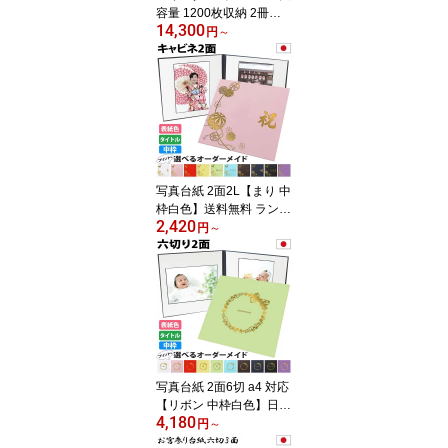
容量 1200枚収納 2冊セ
14,300
ット 写真を増やせるアル
円
～
バム L判 リフィル追加 差
し替え可能 写真アルバム
ポケットアルバム リフィ
ル式 フリー台紙 家族写
真 ベビー 成長記録 結婚
式 卒業式 七五三 記念写
真 日本製
写真台紙 2面2L【まり 中
枠白色】送料無料 ランキ
2,420
ング1位入賞！七五三 結
円
～
婚式 成人式 ベビーのお
祝いに最適な手作り アル
バム 2面l・1面にも対応
中枠付き 簡単制作 日本
製 高品質 出産祝い 婚礼
お宮参り プレゼント ギ
フト かわいい 家族写真
おしゃれな写真収納！
写真台紙 2面6切 a4 対応
【リボン 中枠白色】日本
4,180
製 送料無料｜楽天ランキ
円
～
ング上位入賞! 2面六切 A