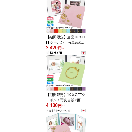
せるアルバム L判 リフィ
ル追加 差し替え可能 写
真アルバム ポケットアル
バム リフィル式 フリー
台紙 家族写真 ベビー 成
長記録 結婚式 卒業式 七
五三 記念写真 日本製
【期間限定】全品10％O
FFクーポン！写真台紙 2
2,420
L 2面 日本製 高級 アルバ
円
～
ム 中枠付き 表紙カラー
選べる 結婚式 七五三 お
宮参り 成人式 ベビー 写
真アルバム ギフト【まり
中枠白色】
【期間限定】10％OFFク
ーポン！写真台紙 2面6
4,180
切 a4 対応【リボン 中枠
円
～
白色】日本製 送料無料｜
楽天ランキング上位入賞!
2面六切 A4 六つ切り 結
婚式 七五三 ベビー 赤ち