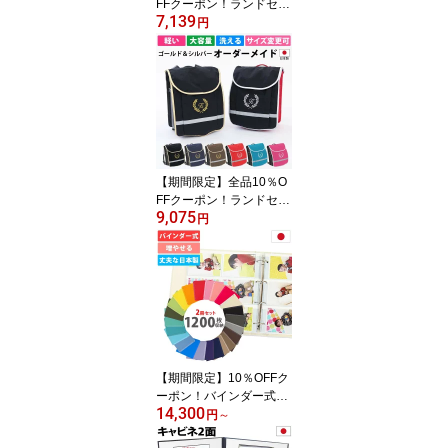
FFクーポン！ランドセル
7,139
カバー 男の子 防水 撥水
円
【ポケットで大容量 ポケ
ランカバー葉】雨 キズに
強い 超軽量 水筒 収納 2
WAY 手ぶら 登下校 安全
反射テープ イニシャル
カスタマイズ おしゃれ
シンプル 日本製
【期間限定】全品10％O
FFクーポン！ランドセル
9,075
カバー 男の子 防水 撥水
円
【特大ポケットで大容量
ラージ イニシャル 葉
（ゴールド・シルバ
ー）】雨 防キズ 超軽量
反射 上靴 体操服 水筒 収
納 2WAY 手ぶら 登下校
カスタマイズ 日本製
【期間限定】10％OFFク
ーポン！バインダー式ア
14,300
ルバム 大容量 1200枚収
円
～
納 2冊セット 写真を増や