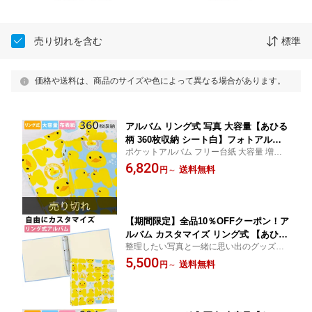
売り切れを含む
標準
価格や送料は、商品のサイズや色によって異なる場合があります。
アルバム リング式 写真 大容量【あひる
柄 360枚収納 シート白】フォトアルバ
ポケットアルバム フリー台紙 大容量 増や
ム おしゃれ 差し替え可能 リフィル か
せる 増える l判 プレゼント 手作り キット
6,820
わいい 書き込める バインダー式 男の子
送料無料
円
～
リングアルバム 記念日 リフィルがカスタマ
女の子 ベビー 赤ちゃん 結婚式 子供 整
イズできる あひる ベビー 出産祝い
理 大量 収納 保管 l 2l 6切 オリジナル バ
インダー ギフト 日本製
【期間限定】全品10％OFFクーポン！ア
ルバム カスタマイズ リング式 【あひる
整理したい写真と一緒に思い出のグッズも
柄】中シートを選んで自分だけのオリジ
収納できる 自分だけのカスタマイズアルバ
5,500
ナルアルバム 写真も 残しておきたい思
送料無料
円
～
ム
い出のアイテムも1冊に収納 写真 グッズ
差し替え可能 追加 収納アルバム