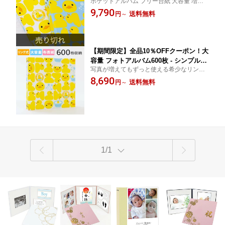
ポケットアルバム フリー台紙 大容量 増や
ム おしゃれ 差し替え可能 リフィル か
せる 増える l判 プレゼント 手作り キット
9,790
わいい 書き込める バインダー式 男の子
送料無料
円
～
リングアルバム 記念日 リフィルがカスタマ
女の子 ベビー 赤ちゃん 結婚式 子供 整
イズできる あひる ベビー 出産祝い
理 大量 収納 保管 l 2l 6切 オリジナル バ
インダー ギフト 日本製
【期間限定】全品10％OFFクーポン！大
容量 フォトアルバム600枚 - シンプルで
写真が増えてもずっと使える希少なリング
高品質 長期保存できる丈夫な布貼りバ
式。高品質な日本製布表紙で、家族の思い
8,690
インダー式アルバム あひる柄（白シー
送料無料
円
～
出を何十年先まで美しく残せる大容量フォ
ト）リング式で差し替え自由 リフィル
トアルバム 写真・台紙・リーフレットまで
追加で2Lや6切写真も1冊に収納可能
1冊に 送料無料
ベビー 赤ちゃん 子供 日本製
1/1