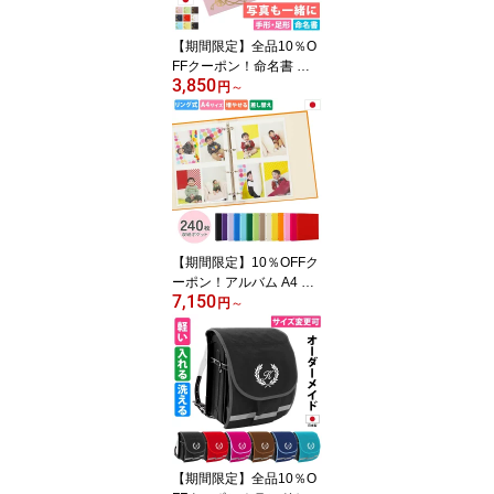
【期間限定】全品10％O
FFクーポン！命名書 手
3,850
形 足形 写真 お名前が全
円
～
部入る 命名台紙 日本製
お七夜 赤ちゃん 出産祝
い ベビー メモリアル ア
ルバム【まり】台紙 命名
紙 お七夜 名づけ 赤ちゃ
ん ベビー 出生記念 メモ
リアル 命名ボード 手形
足型 内祝い 出産祝い 祖
【期間限定】10％OFFク
父母
ーポン！アルバム A4 リ
7,150
ング式 無地 大容量240枚
円
～
収納 L判 LW判対応 2Lも
追加台紙対応 差し替え自
由 フォトアルバム 写真
整理 ポケット式 バイン
ダー 日本製 ベビー 子供
成長記録 結婚式 卒業 思
い出 保管 ギフト シンプ
ル おしゃれ おすすめ
【期間限定】全品10％O