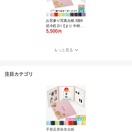
ゃん 成人式 お宮参り 出
産祝い 結婚祝い 家族 親
族
お宮参り写真台紙 3面6
切 6切 2l l【まり 中枠白
5,500
色】送料無料 表紙色 中
円
枠 選べる 3面六切 3面2l
3面l 手作り 中枠付き ア
ルバム ベビー お祝い 内
もっと見る
祝い 出産 百日祝 初参り
お食い初め 赤ちゃん 日
本製
注目カテゴリ
手形足形命名台紙