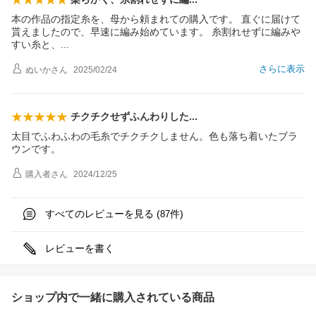
本の作品の指定糸を、母から頼まれての購入です。 直ぐに届けて
貰えましたので、早速に編み始めています。 糸割れせずに編みや
すい糸と
、
さらに表示
ぬいか
さん
2025/02/24
チクチクせずふんわりし
た
太目でふわふわの毛糸でチクチクしません。色も落ち着いたブラ
ウンです。
購入者
さん
2024/12/25
すべてのレビューを見る (
件)
87
レビューを書く
ショップ内で一緒に購入されている商品