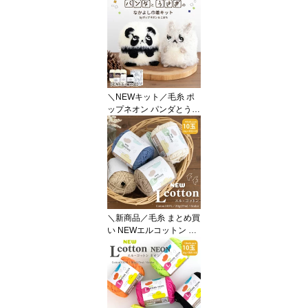
円お楽しみ袋【Z080808
-3000】毛糸ZAKKAスト
アーズ まとめ買い 数量
限定 ごしょう産業
＼NEWキット／毛糸 ポ
ップネオン パンダとうさ
ぎのなかよし巾着KIT≪
毛糸6玉＋編み図≫【KZ
2135-1】綿 編み物 手芸
こまち ポーチ 毛糸zakka
ストアーズ オリジナル毛
糸
＼新商品／毛糸 まとめ買
い NEWエルコットン ≪
10玉パック≫【6113F】
綿 コットン100％ 編み物
手芸 毛糸ZAKKAストア
ーズ ごしょう産業