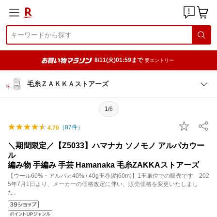
8/11(火)01:59まで
要エントリー
毛糸ＺＡＫＫＡストアーズ
1/6
（
87
件）
4.70
＼期間限定／【Z5033】ハマナカ ソノモノ アルパカウー
ル
編み物 手編み 手芸 Hamanaka 毛糸ZAKKAストアーズ
【ウール60%・アルパカ40% / 40g玉巻(約60m)】1玉単位での販売です 202
5年7月1日より、メーカーの価格改定に伴い、販売価格を変更いたしまし
た。