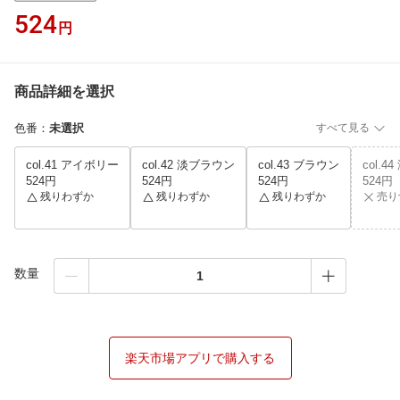
524
円
商品詳細を選択
色番
：
未選択
すべて見る
col.41 アイボリー
col.42 淡ブラウン
col.43 ブラウン
col.4
524円
524円
524円
524円
残りわずか
残りわずか
残りわずか
売り
数量
楽天市場アプリで購入する