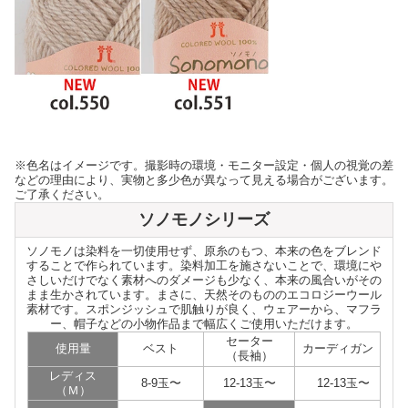
※色名はイメージです。撮影時の環境・モニター設定・個人の視覚の差
などの理由により、実物と多少色が異なって見える場合がございます。
ご了承ください。
ソノモノシリーズ
ソノモノは染料を一切使用せず、原糸のもつ、本来の色をブレンド
することで作られています。染料加工を施さないことで、環境にや
さしいだけでなく素材へのダメージも少なく、本来の風合いがその
まま生かされています。まさに、天然そのもののエコロジーウール
素材です。スポンジッシュで肌触りが良く、ウェアーから、マフラ
ー、帽子などの小物作品まで幅広くご使用いただけます。
セーター
使用量
ベスト
カーディガン
（長袖）
レディス
8-9玉〜
12-13玉〜
12-13玉〜
（Ｍ）