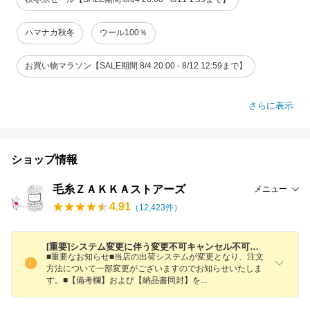
ハマナカ秋冬
ウール100％
お買い物マラソン【SALE期間:8/4 20:00 - 8/12 12:59まで】
さらに表示
ショップ情報
毛糸ＺＡＫＫＡストアーズ
メニュー
4.91
（
12,423
件）
[重要]システム変更に伴う変更不可キャンセル不可のお知らせ
■重要なお知らせ■当店の出荷システムが変更となり、注文
方法について一部変更がございますのでお知らせいたしま
す。■【備考欄】および【納品書同封】
を