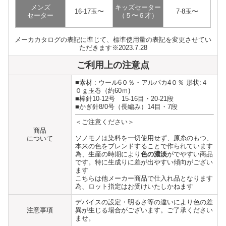
メンズ
キッズセーター
16-17玉〜
7-8玉〜
セーター
（５〜６才）
メーカカタログの表記に準じて、標準使用量の表記を変更させてい
ただきます※2023.7.28
ご利用上の注意点
■素材 : ウール6０％・アルパカ4０％ 形状:４
０ｇ玉巻（約60ｍ)
■棒針10-12号 15-16目・20-21段
■かぎ針8/0号（長編み）14目・7段
＜ご注意ください＞
商品
ソノモノは染料を一切使用せず、原糸のもつ、
について
本来の色をブレンドすることで作られています
為、生産の時期により
色の濃淡
がでやすい商品
です。特に生成りに差が出やすい傾向がござい
ます
こちらは他メーカー商品で仕入れ品となります
為、ロット指定はお受けいたしかねます
デバイスの設定・明るさ等の違いにより色の差
注意事項
異が生じる場合がございます。ご了承ください
ませ。