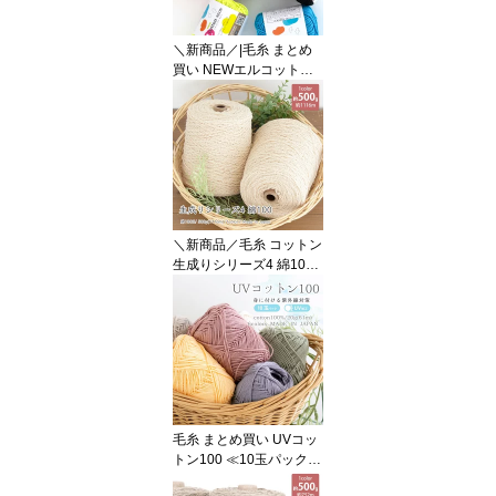
＼新商品／|毛糸 まとめ
買い NEWエルコットン
ネオン ≪10玉パック≫
【6114F】綿 コットン10
0％ 編み物 手芸 毛糸ZAK
KAストアーズ ごしょう
産業
＼新商品／毛糸 コットン
生成りシリーズ4 綿100
【ZKN4C】コットン10
0% 綿 大容量 アウトレッ
ト 編み物 手芸 毛糸ZAKK
Aストアーズ ごしょう産
業 ウエア ベスト シンプ
ル 北欧風 ナチュラル
毛糸 まとめ買い UVコッ
トン100 ≪10玉パック≫
【8003F-2】コットン 綿