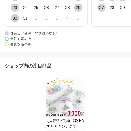
23
24
25
26
27
28
29
27
28
29
30
31
1
2
3
4
5
休業日（受注・発送対応なし）
受注対応のみ
発送対応のみ
ショップ内の注目商品
＼大好評／毛糸 福袋 HA
PPY BOX おまけ付3.300