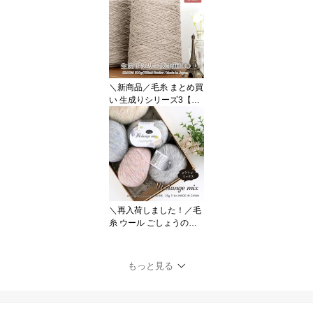
編み物 手芸 毛糸ZAKKA
ストアーズ ごしょう産業
ごしょうの糸 ストール U
V対策 日焼け対策 在庫限
り
＼新商品／毛糸 まとめ買
い 生成りシリーズ3【ZK
N3C】麻 大容量 アウト
レット 編み物 手芸 毛糸Z
AKKAストアーズ ごしょ
う産業 マット バッグ イ
ンテリア 北欧風 ナチュ
ラル
＼再入荷しました！／毛
糸 ウール ごしょうの糸
Melange Mix(メランジミ
ックス) 【6010】毛 アク
リル ナイロン 編み物 手
もっと見る
芸 毛糸zakkaストアーズ
オリジナル毛糸 セーター
マフラー スヌード パス
テル