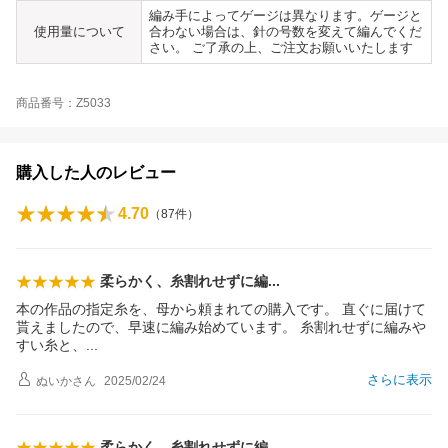
編み手によってゲージは異なります。ゲージと
使用量について
合わない場合は、針の号数を変えて編んでくだ
さい。 ご了承の上、ご注文お願いいたします
商品番号：Z5033
購入した人のレビュー
4.70
（
87
件）
柔らかく、糸割れせずに
編
本の作品の指定糸を、母から頼まれての購入です。 直ぐに届けて
貰えましたので、早速に編み始めています。 糸割れせずに編みや
すい糸と
、
さらに表示
ぬいか
さん
2025/02/24
柔らかく、糸割れせずに
編