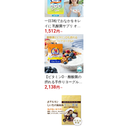
種菌 たね菌 菌 美容 腸活
腸内環境 腸内フローラ
豆乳 牛乳 粉末 国内製造
美白 ホームメイド
一日3粒でおなかをキレ
イに 乳酸菌サプリ オリ
1,512
ジナルケフィアのつぶ (1
円
～
ヶ月分)| 酪酸菌 ケフィア
オリジナルケフィア ケフ
ィアヨーグルト ヨーグル
ト 善玉菌 健康食品 サプ
リ タブレット お菓子 美
容 腸活
【ビタミンD・酪酸菌の
摂れる手作りヨーグル
2,138
ト】牛乳や豆乳に入れる
円
～
だけ 手作りケフィアヨー
グルト ケフィア 種菌 オ
リジナルケフィア酪酸菌
V.D12包入 | 乳酸菌 善玉
菌 酵母 ケフィアヨーグ
ルト ヨーグルト 手作り
ヨーグルト 健康 健康食