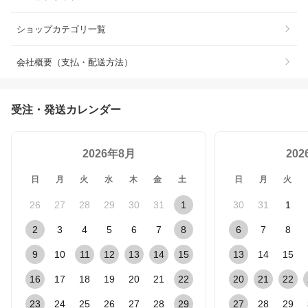
ショップカテゴリ一覧
会社概要（支払・配送方法）
受注・発送カレンダー
2026年8月
20
日
月
火
水
木
金
土
日
月
火
26
27
28
29
30
31
1
30
31
1
2
3
4
5
6
7
8
6
7
8
9
10
11
12
13
14
15
13
14
15
16
17
18
19
20
21
22
20
21
22
23
24
25
26
27
28
29
27
28
29