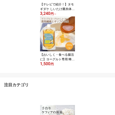
品 美容 ダイエット 腸活
【テレビで紹介！】タモ
牛乳 豆乳
ギダケ しいたけ菌糸体
3,240
アガリクス きのこ習慣(1
円
～
ヶ月分)| 6種のきのこ ま
いたけ マイタケ ヤマブ
シタケ タモギダケ mxフ
ラクション MDフラクシ
ョン ベータグルカン βグ
ルカン カズレーザーと学
ぶ
【おいしく・食べる腸活
に】ヨーグルト専用 蜂蜜
1,500
シロップ 300g 食物繊維
円
とオリゴの蜂蜜 [ イヌリ
ン 難消化性デキストリン
オリゴ糖 配合 ] 菌活 腸活
はちみつ 加工品 ハチミ
注目カテゴリ
ツ 善玉菌 甘味料 中国産
シンバイオティクス ケフ
ラン Kefran 送料無料