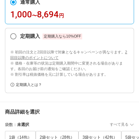
通常購入
1,000
8,694
〜
円
定期購入
定期購入なら
10
%OFF
※ 初回の注文と2回目以降で対象となるキャンペーンが異なります。
2
回目以降のポイントについて
※ 価格・在庫等の状況は定期購入期間中に変更される場合がありま
す。各回のお届け前の通知をご確認ください。
※ 割引率は税抜価格を元に計算している場合があります。
定期購入とは？
商品詳細を選択
袋数
：
未選択
すべて見る
1袋（14包）
2袋セット（28包）
3袋セット（42包）
5袋セ