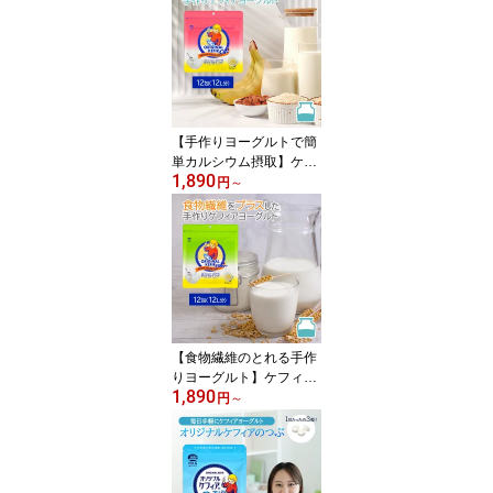
オリジナルケフィア14包
入 | 乳酸菌 善玉菌 酵母
ケフィアヨーグルト ヨー
グルト 手作りヨーグルト
健康食品 美容 ダイエッ
ト 腸内環境 腸内フロー
ラ 牛乳 豆乳 たね 菌 種菌
【手作りヨーグルトで簡
単カルシウム摂取】ケフ
1,890
ィア カルシウム 手作り
円
～
用 オリジナルケフィアC
a+12包 | 乳酸菌 善玉菌
酵母 ケフィアヨーグルト
ヨーグルト 手作りヨーグ
ルト たね菌 種菌 菌 美容
腸活 腸内環境 腸内フロ
ーラ 豆乳 牛乳 粉末 国内
製造
【食物繊維のとれる手作
りヨーグルト】ケフィア
1,890
食物繊維 手作り用 オリ
円
～
ジナルケフィアFiber+12
包 | 乳酸菌 善玉菌 酵母
ケフィアヨーグルト ヨー
グルト 手作りヨーグルト