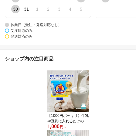
30
31
1
2
3
4
5
休業日（受注・発送対応なし）
受注対応のみ
発送対応のみ
ショップ内の注目商品
【1000円ポッキリ】牛乳
や豆乳に入れるだけの手
1,000
作りケフィアヨーグルト
円
～
ケフィア 種菌 手作り用