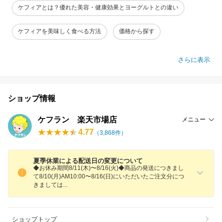
ケフィアとは？優れた美容・健康効果とヨーグルトとの違い
ケフィアを美味しく食べる方法
価格から探す
さらに表示
ショップ情報
ケフラン 楽天市場店
メニュー
4.77
（
3,868
件）
夏季休業による配送日の変更について
◆お休み期間8/11(木)〜8/16(火)◆商品の発送につきまし
て8/10(月)AM10:00〜8/16(日)にいただいたご注文分につ
きまして
は
ショップトップ