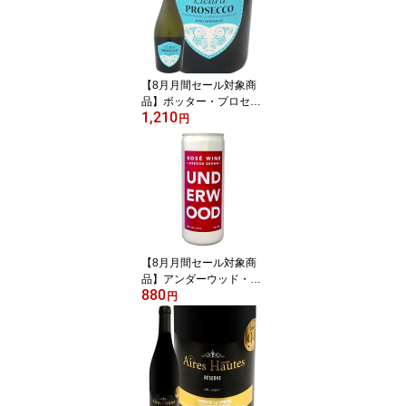
【8月月間セール対象商
品】ボッター・プロセッ
1,210
コ・スプマンテ“エレット
円
ラ” イタリア 白スパーク
リングワイン 750ml 辛口
スプマンテ プロセッコ p
rosecco ヴェネト グレラ
100% グレラ種 11% シ
ャルマ方式 タンク発酵
きめ細かい泡 フルーティ
ー 柑橘系 桃 花の香り
【8月月間セール対象商
品】アンダーウッド・オ
880
レゴン・ロゼ(250ml缶入
円
り) アメリカ ロゼワイン
250ml Underwood Oreg
on 缶ワイン アルミ缶 ミ
ニ 一人飲み 旅行用 ピノ
グリ ミュスカ ピノ・ノ
ワール リースリング シ