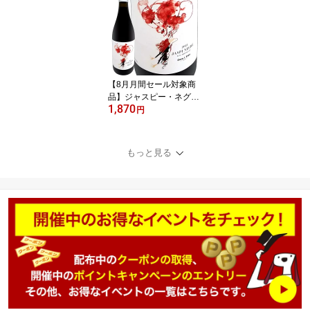
カタルーニャ テラ・アル
タ トニ・コカ コカ兄弟
ガルナッチャ・ブランカ
マカベオ 古木 高樹齢 ガ
ルナッチャ・ブランカ7
0% マカベオ30% 手摘み
【8月月間セール対象商
品】ジャスピー・ネグレ
1,870
2021 スペイン 赤ワイン
円
ミディアムボディ フルボ
ディ 辛口 カタルーニャ
モンサン コカ・イ・フィ
もっと見る
ト トニ・コカ 最高樹齢7
0年 高樹齢 古木 ガルナッ
チャ カリニェナ 直輸入
アンドレアス・ラーショ
ンMW 受賞歴 オーク樽熟
成