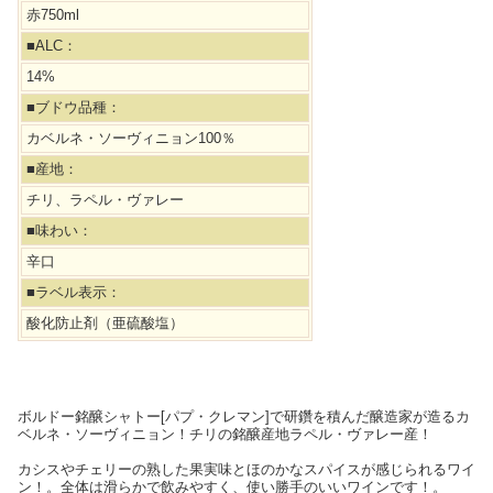
赤750ml
■ALC：
14%
■ブドウ品種：
カベルネ・ソーヴィニョン100％
■産地：
チリ、ラペル・ヴァレー
■味わい：
辛口
■ラベル表示：
酸化防止剤（亜硫酸塩）
ボルドー銘醸シャトー[パプ・クレマン]で研鑽を積んだ醸造家が造るカ
ベルネ・ソーヴィニョン！チリの銘醸産地ラペル・ヴァレー産！
カシスやチェリーの熟した果実味とほのかなスパイスが感じられるワイ
ン！。全体は滑らかで飲みやすく、使い勝手のいいワインです！。