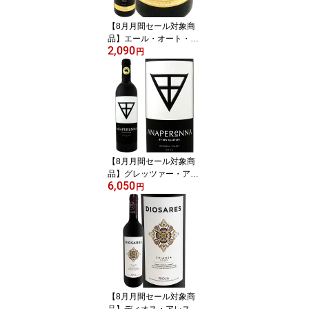
ャルドネ 辛口 果実味 ミ
ネラル アルコール約12%
【8月月間セール対象商
品】エール・オート・レ
2,090
ゼルヴ ミネルヴォワ・
円
ラ・リヴィニエール 201
7 フランス パーカー 750
ml 赤ワイン フルボディ
シラー50% グルナッシュ
30% カリニャン20% AL
C14.5% パーカー91~94
点 ロバート・パーカー
ワイン・アドヴォケート
【8月月間セール対象商
京橋ワイン
品】グレッツァー・アナ
6,050
ペレーナ 2021 オースト
円
ラリア 赤ワイン 750ml
フルボディ パーカー94
+点 シラーズ79% カベル
ネ・ソーヴィニヨン21%
ベン・グレッツァー 南オ
ーストラリア バロッサ・
ヴァレー エベニーザー
古木 樹齢30~130年 新樽
【8月月間セール対象商
100% 無濾過
品】ディオス・アレス・