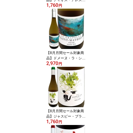
1,760
リオハ・クリアンサ 202
円
0 スペイン 赤ワイン リオ
ハ 銘醸地 パーカー91点
テンプラニーリョ オーク
樽熟成 クリアンサ格付
リオハ・アラベサ バスク
ミディアムボディ フルボ
ディ 750ml パーカー91
ワインアドヴォケイト
【8月月間セール対象商
品】ドメーヌ・ラ・シャ
2,970
ペル・サン・マチュー ジ
円
ュルド・ブラン 2023 フ
ランス 750ml 辛口 樽熟
成 8か月 オーク樽熟成 グ
ルナッシュ・ブラン ルー
サンヌ シュナン クレレ
ット グルナッシュ・グリ
ブレンド ナチュラルワイ
ン ピュア 黄金桃 ラ・フ
【8月月間セール対象商
ランス
品】ジャスピー・ブラン
1,760
2023 スペイン 白ワイン
円
750ml ミディアムボディ
寄りのライトボディ 辛口