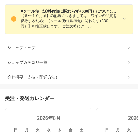
■クール便（送料有無に関わらず+330円）についてのご案内■
【５〜１０月頃】の配送につきましては、ワインの品質を
保持するために【クール便(送料有無に関わらず+330
円）】を推奨致します。 ご注文時にクー
ル
ショップトップ
ショップカテゴリ一覧
会社概要（支払・配送方法）
受注・発送カレンダー
2026年8月
20
日
月
火
水
木
金
土
日
月
火