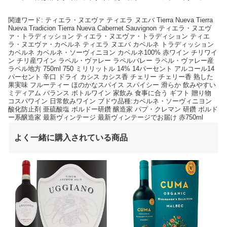
関連ワード: ティエラ・ヌエヴァ ティエラ ヌエバ Tierra Nueva Tierra
Nueva Tradicion Tierra Nueva Cabernet Sauvignon ティエラ・ヌエヴ
ァ・トラディッション ティエラ・ヌエヴァ・トラディション ティエ
ラ・ヌエヴァ・カベルネ ティエラ ヌエバ カベルネ トラディッション
カベルネ カベルネ・ソーヴィニヨン カベルネ100% 赤ワイン チリワイ
ン チリ産ワイン ラペル・ヴァレー ラペルバレー ラペル・ヴァレー産
ラペル地方 750ml 750 ミリリットル 14% 14パーセント アルコール14
パーセント 辛口 ドライ カシス カシス香 チェリー チェリー香 熟した
果実味 フルーティー ほのかなスパイス スパイシー 滑らか 飲みやすい
ミディアム バランス ボトルワイン 家飲み 食事に合う ギフト 贈り物
コスパワイン 日常飲みワイン ブドウ品種:カベルネ・ソーヴィニヨン
酸化防止剤 亜硫酸塩 ボルドー研鑽 醸造家 パプ・クレマン 研鑽 ボルド
ー系醸造家 最新ヴィンテージ 最新ヴィンテージでお届け 赤750ml
よく一緒に購入されている商品