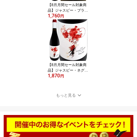
ン ピュア 黄金桃 ラ・フ
【8月月間セール対象商
ランス
品】ジャスピー・ブラン
1,760
2023 スペイン 白ワイン
円
750ml ミディアムボディ
寄りのライトボディ 辛口
カタルーニャ テラ・アル
タ トニ・コカ コカ兄弟
ガルナッチャ・ブランカ
マカベオ 古木 高樹齢 ガ
ルナッチャ・ブランカ7
0% マカベオ30% 手摘み
【8月月間セール対象商
品】ジャスピー・ネグレ
1,870
2021 スペイン 赤ワイン
円
ミディアムボディ フルボ
ディ 辛口 カタルーニャ
モンサン コカ・イ・フィ
もっと見る
ト トニ・コカ 最高樹齢7
0年 高樹齢 古木 ガルナッ
チャ カリニェナ 直輸入
アンドレアス・ラーショ
ンMW 受賞歴 オーク樽熟
成