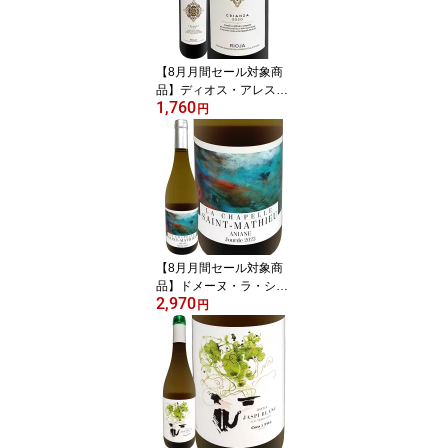
ベン・グレッツァー 南オ
ーストラリア バロッサ・
ヴァレー エベニーザー
古木 樹齢30~130年 新樽
【8月月間セール対象商
100% 無濾過
品】ディオス・アレス・
1,760
リオハ・クリアンサ 202
円
0 スペイン 赤ワイン リオ
ハ 銘醸地 パーカー91点
テンプラニーリョ オーク
樽熟成 クリアンサ格付
リオハ・アラベサ バスク
ミディアムボディ フルボ
ディ 750ml パーカー91
ワインアドヴォケイト
【8月月間セール対象商
品】ドメーヌ・ラ・シャ
2,970
ペル・サン・マチュー ジ
円
ュルド・ブラン 2023 フ
ランス 750ml 辛口 樽熟
成 8か月 オーク樽熟成 グ
ルナッシュ・ブラン ルー
サンヌ シュナン クレレ
ット グルナッシュ・グリ
ブレンド ナチュラルワイ