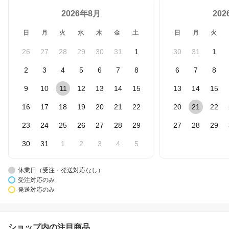
2026年8月
20
日
月
火
水
木
金
土
日
月
火
26
27
28
29
30
31
1
30
31
1
2
3
4
5
6
7
8
6
7
8
9
10
11
12
13
14
15
13
14
15
16
17
18
19
20
21
22
20
21
22
23
24
25
26
27
28
29
27
28
29
30
31
1
2
3
4
5
休業日（受注・発送対応なし）
受注対応のみ
発送対応のみ
ショップ内の注目商品