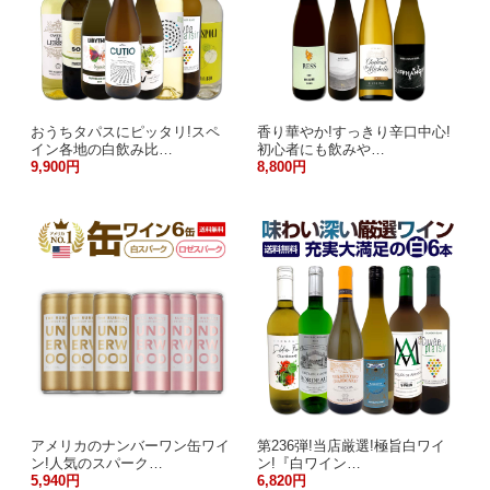
おうちタパスにピッタリ!スペ
香り華やか!すっきり辛口中心!
イン各地の白飲み比…
初心者にも飲みや…
9,900円
8,800円
アメリカのナンバーワン缶ワイ
第236弾!当店厳選!極旨白ワイ
ン!人気のスパーク…
ン!『白ワイン…
5,940円
6,820円