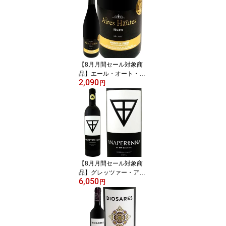
250ml Underwood Oreg
on 缶ワイン アルミ缶 ミ
ニ 一人飲み 旅行用 ピノ
グリ ミュスカ ピノ・ノ
ワール リースリング シ
ャルドネ 辛口 果実味 ミ
ネラル アルコール約12%
【8月月間セール対象商
品】エール・オート・レ
2,090
ゼルヴ ミネルヴォワ・
円
ラ・リヴィニエール 201
7 フランス パーカー 750
ml 赤ワイン フルボディ
シラー50% グルナッシュ
30% カリニャン20% AL
C14.5% パーカー91~94
点 ロバート・パーカー
ワイン・アドヴォケート
【8月月間セール対象商
京橋ワイン
品】グレッツァー・アナ
6,050
ペレーナ 2021 オースト
円
ラリア 赤ワイン 750ml
フルボディ パーカー94
+点 シラーズ79% カベル
ネ・ソーヴィニヨン21%