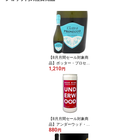
【8月月間セール対象商
品】ボッター・プロセッ
1,210
コ・スプマンテ“エレット
円
ラ” イタリア 白スパーク
リングワイン 750ml 辛口
スプマンテ プロセッコ p
rosecco ヴェネト グレラ
100% グレラ種 11% シ
ャルマ方式 タンク発酵
きめ細かい泡 フルーティ
ー 柑橘系 桃 花の香り
【8月月間セール対象商
品】アンダーウッド・オ
880
レゴン・ロゼ(250ml缶入
円
り) アメリカ ロゼワイン