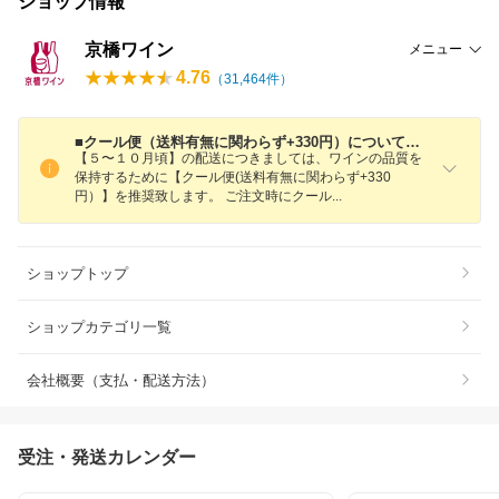
ショップ情報
京橋ワイン
メニュー
4.76
（
31,464
件）
■クール便（送料有無に関わらず+330円）についてのご案内■
【５〜１０月頃】の配送につきましては、ワインの品質を
保持するために【クール便(送料有無に関わらず+330
円）】を推奨致します。 ご注文時にクー
ル
ショップトップ
ショップカテゴリ一覧
会社概要（支払・配送方法）
受注・発送カレンダー