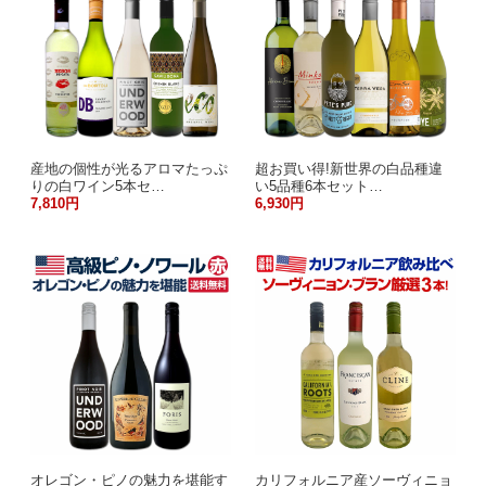
産地の個性が光るアロマたっぷ
超お買い得!新世界の白品種違
りの白ワイン5本セ…
い5品種6本セット…
7,810円
6,930円
オレゴン・ピノの魅力を堪能す
カリフォルニア産ソーヴィニョ