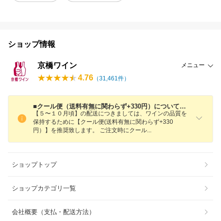
ショップ情報
京橋ワイン
メニュー
4.76
（
31,461
件）
■クール便（送料有無に関わらず+330円）についてのご案内■
【５〜１０月頃】の配送につきましては、ワインの品質を
保持するために【クール便(送料有無に関わらず+330
円）】を推奨致します。 ご注文時にクー
ル
ショップトップ
ショップカテゴリ一覧
会社概要（支払・配送方法）