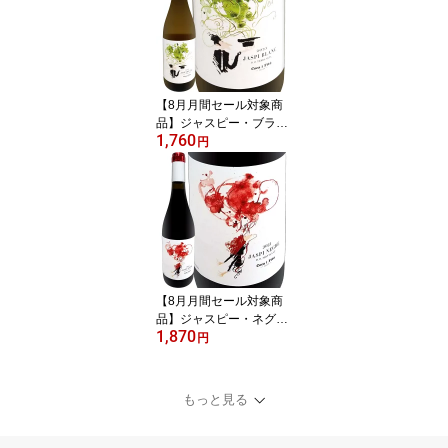
ルナッシュ・ブラン ルー
サンヌ シュナン クレレ
ット グルナッシュ・グリ
ブレンド ナチュラルワイ
ン ピュア 黄金桃 ラ・フ
【8月月間セール対象商
ランス
品】ジャスピー・ブラン
1,760
2023 スペイン 白ワイン
円
750ml ミディアムボディ
寄りのライトボディ 辛口
カタルーニャ テラ・アル
タ トニ・コカ コカ兄弟
ガルナッチャ・ブランカ
マカベオ 古木 高樹齢 ガ
ルナッチャ・ブランカ7
0% マカベオ30% 手摘み
【8月月間セール対象商
品】ジャスピー・ネグレ
1,870
2021 スペイン 赤ワイン
円
ミディアムボディ フルボ
ディ 辛口 カタルーニャ
モンサン コカ・イ・フィ
もっと見る
ト トニ・コカ 最高樹齢7
0年 高樹齢 古木 ガルナッ
チャ カリニェナ 直輸入