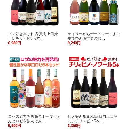
ピノ好き集まれ!品質向上目覚
デイリーからデートシーンまで
しいチリ・ピノ6本…
堪能できる世界のお…
6,980円
9,240円
ロゼの魅力を再発見！一度ちゃ
ピノ好き集まれ!品質向上目覚
んとロゼを飲んでみ…
しいチリ・ピノ5本…
9,900円
6,358円