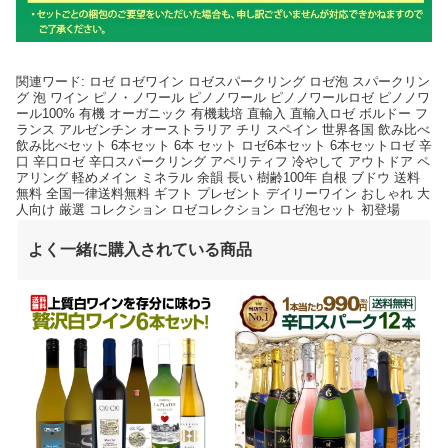
関連ワード: ロゼ ロゼワイン ロゼスパークリング ロゼ泡 スパークリン
グ 泡 ワイン ピノ・ノワール ピノノワール ピノノワールロゼ ピノノワ
ール100% 有機 オーガニック 有機栽培 直輸入 直輸入ロゼ ボルドー フ
ランス アルゼンチン オーストラリア チリ スペイン 世界各国 飲み比べ
飲み比べセット 6本セット 6本 セット ロゼ6本セット 6本セットロゼ 辛
口 辛口ロゼ 辛口スパークリング アペリティフ 冷やして アウトドア ペ
アリング 軽めメイン ミネラル 余韻 長い 樹齢100年 自根 ブドウ 送料
無料 全国一律送料無料 ギフト プレゼント デイリーワイン おしゃれ 大
人向け 厳選 コレクション ロゼコレクション ロゼ泡セット 初登場
よく一緒に購入されている商品