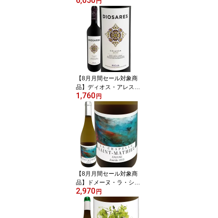
6,050
ペレーナ 2021 オースト
円
ラリア 赤ワイン 750ml
フルボディ パーカー94
+点 シラーズ79% カベル
ネ・ソーヴィニヨン21%
ベン・グレッツァー 南オ
ーストラリア バロッサ・
ヴァレー エベニーザー
古木 樹齢30~130年 新樽
【8月月間セール対象商
100% 無濾過
品】ディオス・アレス・
1,760
リオハ・クリアンサ 202
円
0 スペイン 赤ワイン リオ
ハ 銘醸地 パーカー91点
テンプラニーリョ オーク
樽熟成 クリアンサ格付
リオハ・アラベサ バスク
ミディアムボディ フルボ
ディ 750ml パーカー91
ワインアドヴォケイト
【8月月間セール対象商
品】ドメーヌ・ラ・シャ
2,970
ペル・サン・マチュー ジ
円
ュルド・ブラン 2023 フ
ランス 750ml 辛口 樽熟
成 8か月 オーク樽熟成 グ