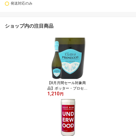
発送対応のみ
ショップ内の注目商品
【8月月間セール対象商
品】ボッター・プロセッ
1,210
コ・スプマンテ“エレット
円
ラ” イタリア 白スパーク
リングワイン 750ml 辛口
スプマンテ プロセッコ p
rosecco ヴェネト グレラ
100% グレラ種 11% シ
ャルマ方式 タンク発酵
きめ細かい泡 フルーティ