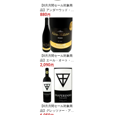
ー 柑橘系 桃 花の香り
【8月月間セール対象商
品】アンダーウッド・オ
880
レゴン・ロゼ(250ml缶入
円
り) アメリカ ロゼワイン
250ml Underwood Oreg
on 缶ワイン アルミ缶 ミ
ニ 一人飲み 旅行用 ピノ
グリ ミュスカ ピノ・ノ
ワール リースリング シ
ャルドネ 辛口 果実味 ミ
ネラル アルコール約12%
【8月月間セール対象商
品】エール・オート・レ
2,090
ゼルヴ ミネルヴォワ・
円
ラ・リヴィニエール 201
7 フランス パーカー 750
ml 赤ワイン フルボディ
シラー50% グルナッシュ
30% カリニャン20% AL
C14.5% パーカー91~94
点 ロバート・パーカー
ワイン・アドヴォケート
【8月月間セール対象商
京橋ワイン
品】グレッツァー・アナ