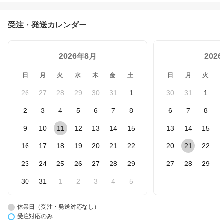
受注・発送カレンダー
2026年8月
20
日
月
火
水
木
金
土
日
月
火
26
27
28
29
30
31
1
30
31
1
2
3
4
5
6
7
8
6
7
8
9
10
11
12
13
14
15
13
14
15
16
17
18
19
20
21
22
20
21
22
23
24
25
26
27
28
29
27
28
29
30
31
1
2
3
4
5
休業日（受注・発送対応なし）
受注対応のみ