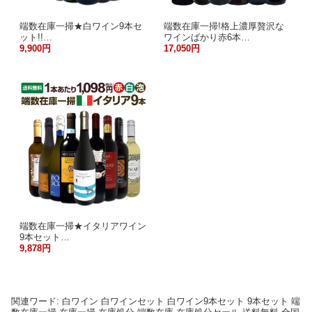
端数在庫一掃★白ワイン9本セ
端数在庫一掃!格上濃厚贅沢な
ット!!…
ワインばかり赤6本…
9,900円
17,050円
端数在庫一掃★イタリアワイン
9本セット…
9,878円
関連ワード: 白ワイン 白ワインセット 白ワイン9本セット 9本セット 端