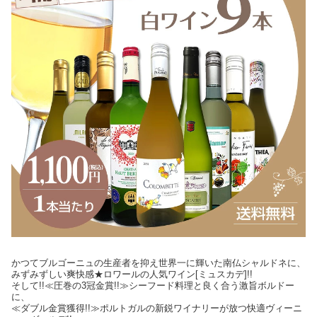
かつてブルゴーニュの生産者を抑え世界一に輝いた南仏シャルドネに、
みずみずしい爽快感★ロワールの人気ワイン[ミュスカデ]!!
そして!!≪圧巻の3冠金賞!!≫シーフード料理と良く合う激旨ボルドー
に、
≪ダブル金賞獲得!!≫ポルトガルの新鋭ワイナリーが放つ快適ヴィーニ