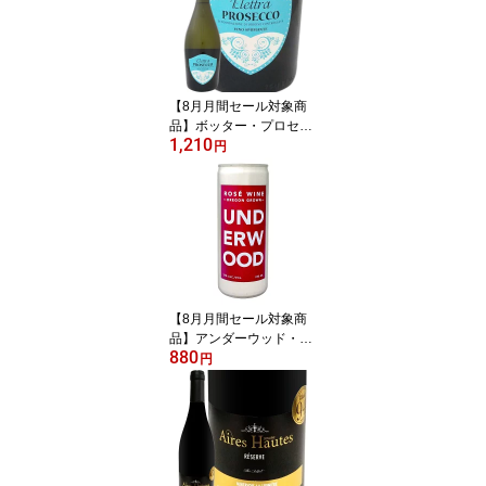
【8月月間セール対象商
品】ボッター・プロセッ
1,210
コ・スプマンテ“エレット
円
ラ” イタリア 白スパーク
リングワイン 750ml 辛口
スプマンテ プロセッコ p
rosecco ヴェネト グレラ
100% グレラ種 11% シ
ャルマ方式 タンク発酵
きめ細かい泡 フルーティ
ー 柑橘系 桃 花の香り
【8月月間セール対象商
品】アンダーウッド・オ
880
レゴン・ロゼ(250ml缶入
円
り) アメリカ ロゼワイン
250ml Underwood Oreg
on 缶ワイン アルミ缶 ミ
ニ 一人飲み 旅行用 ピノ
グリ ミュスカ ピノ・ノ
ワール リースリング シ