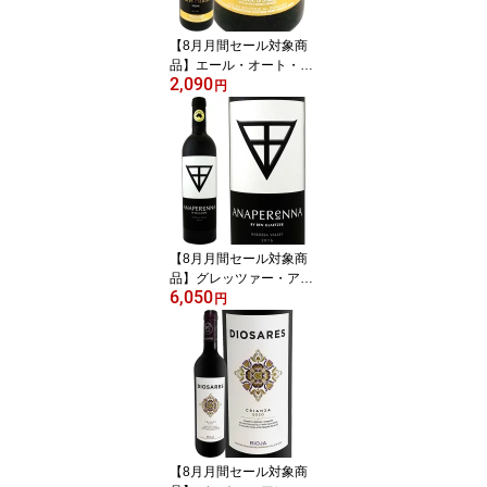
ャルドネ 辛口 果実味 ミ
ネラル アルコール約12%
【8月月間セール対象商
品】エール・オート・レ
2,090
ゼルヴ ミネルヴォワ・
円
ラ・リヴィニエール 201
7 フランス パーカー 750
ml 赤ワイン フルボディ
シラー50% グルナッシュ
30% カリニャン20% AL
C14.5% パーカー91~94
点 ロバート・パーカー
ワイン・アドヴォケート
【8月月間セール対象商
京橋ワイン
品】グレッツァー・アナ
6,050
ペレーナ 2021 オースト
円
ラリア 赤ワイン 750ml
フルボディ パーカー94
+点 シラーズ79% カベル
ネ・ソーヴィニヨン21%
ベン・グレッツァー 南オ
ーストラリア バロッサ・
ヴァレー エベニーザー
古木 樹齢30~130年 新樽
【8月月間セール対象商
100% 無濾過