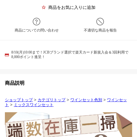
商品をお気に入りに追加
商品についての問い合わせ
不適切な商品を報告
8/10(月)10:00まで！JCBブランド選択で楽天カード新規入会＆3回利用で
8,000ポイント進呈！
商品説明
ショップトップ
>
カテゴリトップ
>
ワインセット色別
>
ワインセッ
ト
>
ミックスワインセット