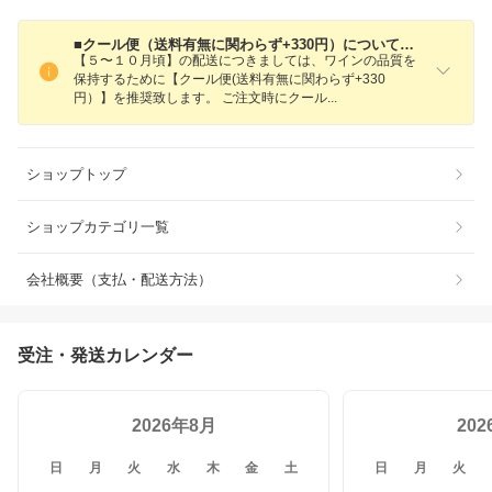
■クール便（送料有無に関わらず+330円）についてのご案内■
【５〜１０月頃】の配送につきましては、ワインの品質を
保持するために【クール便(送料有無に関わらず+330
円）】を推奨致します。 ご注文時にクー
ル
ショップトップ
ショップカテゴリ一覧
会社概要（支払・配送方法）
受注・発送カレンダー
2026年8月
20
日
月
火
水
木
金
土
日
月
火