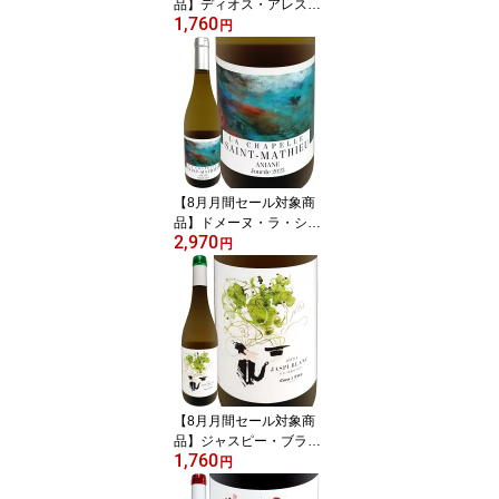
品】ディオス・アレス・
1,760
リオハ・クリアンサ 202
円
0 スペイン 赤ワイン リオ
ハ 銘醸地 パーカー91点
テンプラニーリョ オーク
樽熟成 クリアンサ格付
リオハ・アラベサ バスク
ミディアムボディ フルボ
ディ 750ml パーカー91
ワインアドヴォケイト
【8月月間セール対象商
品】ドメーヌ・ラ・シャ
2,970
ペル・サン・マチュー ジ
円
ュルド・ブラン 2023 フ
ランス 750ml 辛口 樽熟
成 8か月 オーク樽熟成 グ
ルナッシュ・ブラン ルー
サンヌ シュナン クレレ
ット グルナッシュ・グリ
ブレンド ナチュラルワイ
ン ピュア 黄金桃 ラ・フ
【8月月間セール対象商
ランス
品】ジャスピー・ブラン
1,760
2023 スペイン 白ワイン
円
750ml ミディアムボディ