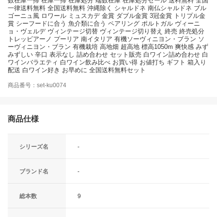
数在庫一掃 在庫一掃 在庫処分 端数在庫 在庫処分セール 送料無料 全国
一律送料無料 全国送料無料 沖縄除く シャルドネ 南仏シャルドネ ブル
ゴーニュ風 ロワール ミュスカデ 金賞 ダブル金賞 3冠金賞 トリプル金
賞 シーフードに合う 魚介類に合う ペアリング ポルトガル ヴィーニ
ョ・ヴェルデ ヴィンテージ切替 ヴィンテージ切り替え 終売 終売処分
トレッビアーノ プーリア 南イタリア 有機ソーヴィニヨン・ブラン ソ
ーヴィニヨン・ブラン 有機栽培 高地畑 超高地 標高1050m 爽快感 みず
みずしい 辛口 表示なし 詰め合わせ セット販売 白ワイン詰め合わせ 白
ワインバラエティ 白ワイン飲み比べ お買い得 お値打ち ギフト 箱入り
配送 白ワイン好き お早めに 全国送料無料セット
商品番号：set-ku0074
商品仕様
シリーズ名
-
ブランド名
-
総本数
9