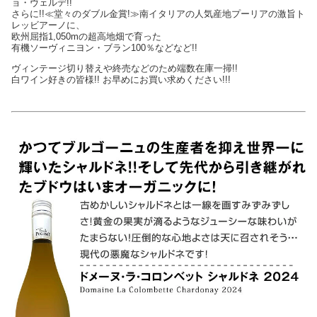
ョ・ヴェルデ!!
さらに!!≪堂々のダブル金賞!≫南イタリアの人気産地プーリアの激旨ト
レッビアーノに、
欧州屈指1,050mの超高地畑で育った
有機ソーヴィニヨン・ブラン100％などなど!!
ヴィンテージ切り替えや終売などのため端数在庫一掃!!
白ワイン好きの皆様!! お早めにお買い求めください!!!