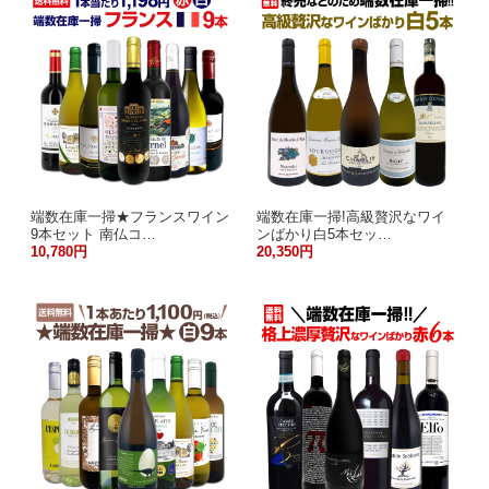
端数在庫一掃★フランスワイン
端数在庫一掃!高級贅沢なワイ
9本セット 南仏コ…
ンばかり白5本セッ…
10,780円
20,350円