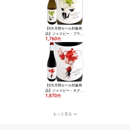
ルナッシュ・ブラン ルー
サンヌ シュナン クレレ
ット グルナッシュ・グリ
ブレンド ナチュラルワイ
ン ピュア 黄金桃 ラ・フ
【8月月間セール対象商
ランス
品】ジャスピー・ブラン
1,760
2023 スペイン 白ワイン
円
750ml ミディアムボディ
寄りのライトボディ 辛口
カタルーニャ テラ・アル
タ トニ・コカ コカ兄弟
ガルナッチャ・ブランカ
マカベオ 古木 高樹齢 ガ
ルナッチャ・ブランカ7
0% マカベオ30% 手摘み
【8月月間セール対象商
品】ジャスピー・ネグレ
1,870
2021 スペイン 赤ワイン
円
ミディアムボディ フルボ
ディ 辛口 カタルーニャ
モンサン コカ・イ・フィ
もっと見る
ト トニ・コカ 最高樹齢7
0年 高樹齢 古木 ガルナッ
チャ カリニェナ 直輸入