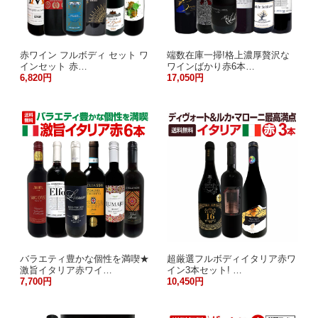
赤ワイン フルボディ セット ワ
端数在庫一掃!格上濃厚贅沢な
インセット 赤…
ワインばかり赤6本…
6,820円
17,050円
バラエティ豊かな個性を満喫★
超厳選フルボディイタリア赤ワ
激旨イタリア赤ワイ…
イン3本セット! …
7,700円
10,450円