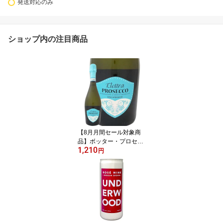
発送対応のみ
ショップ内の注目商品
【8月月間セール対象商
品】ボッター・プロセッ
1,210
コ・スプマンテ“エレット
円
ラ” イタリア 白スパーク
リングワイン 750ml 辛口
スプマンテ プロセッコ p
rosecco ヴェネト グレラ
100% グレラ種 11% シ
ャルマ方式 タンク発酵
きめ細かい泡 フルーティ
ー 柑橘系 桃 花の香り