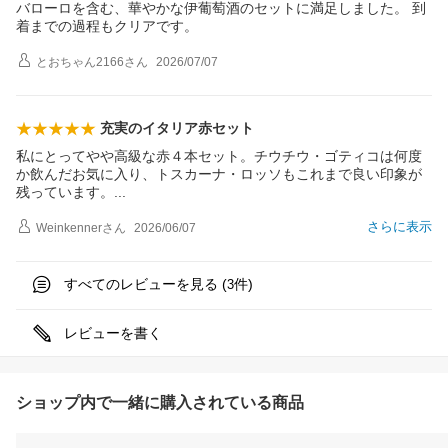
バローロを含む、華やかな伊葡萄酒のセットに満足しました。 到
着までの過程もクリアです。
とおちゃん2166
さん
2026/07/07
充実のイタリア赤セット
私にとってやや高級な赤４本セット。チウチウ・ゴティコは何度
か飲んだお気に入り、トスカーナ・ロッソもこれまで良い印象が
残っています
。
さらに表示
Weinkenner
さん
2026/06/07
すべてのレビューを見る (
件)
3
レビューを書く
ショップ内で一緒に購入されている商品