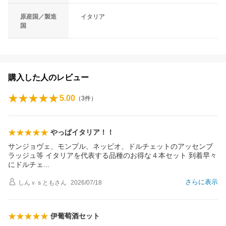
原産国／製造
イタリア
国
購入した人のレビュー
5.00
（
3
件）
やっぱイタリア！！
サンジョヴェ、モンプル、ネッビオ、ドルチェットのアッセンブ
ラッジュ等 イタリアを代表する品種のお得な４本セット 到着早々
にドルチ
ェ
さらに表示
しんｖｓとも
さん
2026/07/18
伊葡萄酒セット