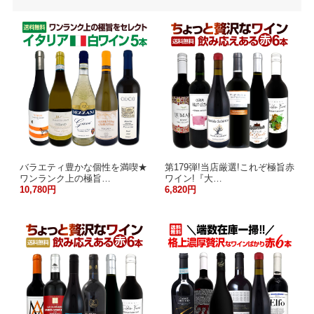
バラエティ豊かな個性を満喫★
第179弾!当店厳選!これぞ極旨赤
ワンランク上の極旨…
ワイン!『大…
10,780円
6,820円