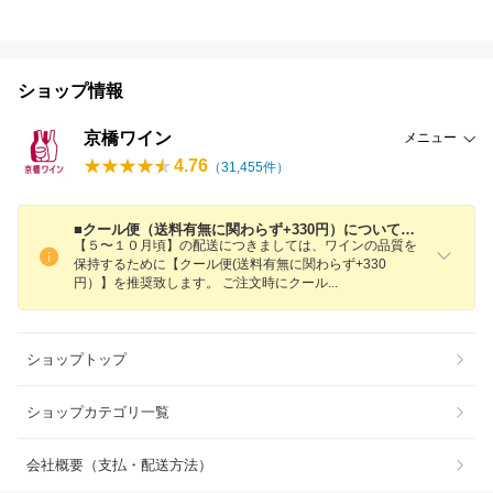
ショップ情報
京橋ワイン
メニュー
4.76
（
31,455
件）
■クール便（送料有無に関わらず+330円）についてのご案内■
【５〜１０月頃】の配送につきましては、ワインの品質を
保持するために【クール便(送料有無に関わらず+330
円）】を推奨致します。 ご注文時にクー
ル
ショップトップ
ショップカテゴリ一覧
会社概要（支払・配送方法）