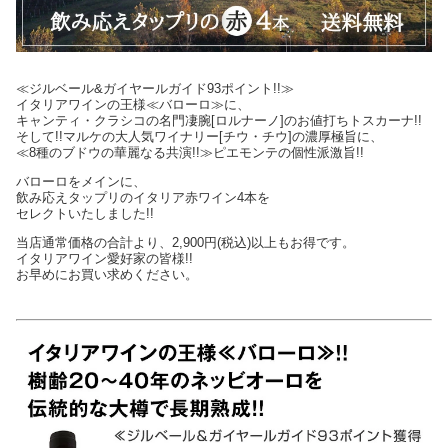
≪ジルベール&ガイヤールガイド93ポイント!!≫
イタリアワインの王様≪バローロ≫に、
キャンティ・クラシコの名門凄腕[ロルナーノ]のお値打ちトスカーナ!!
そして!!マルケの大人気ワイナリー[チウ・チウ]の濃厚極旨に、
≪8種のブドウの華麗なる共演!!≫ピエモンテの個性派激旨!!
バローロをメインに、
飲み応えタップリのイタリア赤ワイン4本を
セレクトいたしました!!
当店通常価格の合計より、2,900円(税込)以上もお得です。
イタリアワイン愛好家の皆様!!
お早めにお買い求めください。