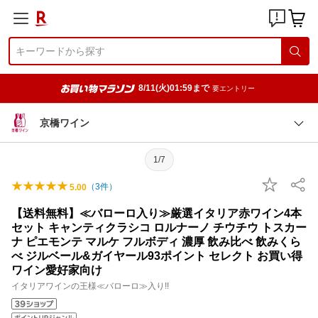
8/11(火)01:59まで
要エントリー
京橋ワイン
1/7
（
3
件）
5.00
【送料無料】≪バローロ入り≫厳選イタリア赤ワイン4本
セット キャンティクラシコ ロルナーノ チウチウ トスカー
ナ ピエモンテ マルケ フルボディ 濃厚 飲み比べ 飲みくら
べ ジルベール&ガイヤール93ポイント セレクト お買い得
ワイン愛好家向け
イタリアワインの王様≪バローロ≫入り!!