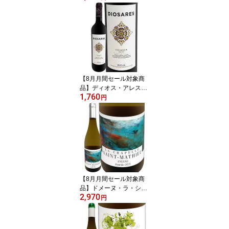
ラリア 赤ワイン 750ml
フルボディ パーカー94
+点 シラーズ79% カベル
ネ・ソーヴィニヨン21%
ベン・グレッツァー 南オ
ーストラリア バロッサ・
ヴァレー エベニーザー
古木 樹齢30~130年 新樽
【8月月間セール対象商
100% 無濾過
品】ディオス・アレス・
1,760
リオハ・クリアンサ 202
円
0 スペイン 赤ワイン リオ
ハ 銘醸地 パーカー91点
テンプラニーリョ オーク
樽熟成 クリアンサ格付
リオハ・アラベサ バスク
ミディアムボディ フルボ
ディ 750ml パーカー91
ワインアドヴォケイト
【8月月間セール対象商
品】ドメーヌ・ラ・シャ
2,970
ペル・サン・マチュー ジ
円
ュルド・ブラン 2023 フ
ランス 750ml 辛口 樽熟
成 8か月 オーク樽熟成 グ