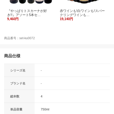
『やっぱりトスカーナが好
赤ワインも!白ワインも!スパー
き!!』アソート5本セ…
クリングワインも…
9,460円
19,140円
商品番号：set-ku0072
商品仕様
シリーズ名
-
ブランド名
-
総本数
4
単品容量
750ml