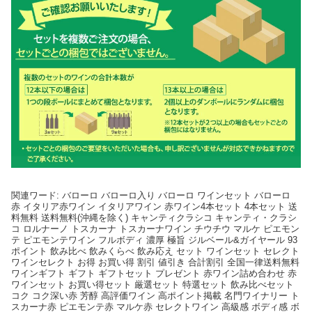
関連ワード: バローロ バローロ入り バローロ ワインセット バローロ
赤 イタリア赤ワイン イタリアワイン 赤ワイン4本セット 4本セット 送
料無料 送料無料(沖縄を除く) キャンティクラシコ キャンティ・クラシ
コ ロルナーノ トスカーナ トスカーナワイン チウチウ マルケ ピエモン
テ ピエモンテワイン フルボディ 濃厚 極旨 ジルベール&ガイヤール 93
ポイント 飲み比べ 飲みくらべ 飲み応え セット ワインセット セレクト
ワインセレクト お得 お買い得 割引 値引き 合計割引 全国一律送料無料
ワインギフト ギフト ギフトセット プレゼント 赤ワイン詰め合わせ 赤
ワインセット お買い得セット 厳選セット 特選セット 飲み比べセット
コク コク深い赤 芳醇 高評価ワイン 高ポイント掲載 名門ワイナリー ト
スカーナ赤 ピエモンテ赤 マルケ赤 セレクトワイン 高級感 ボディ感 ボ