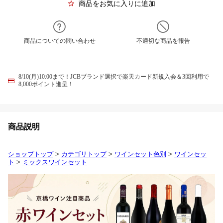
商品をお気に入りに追加
商品についての問い合わせ
不適切な商品を報告
8/10(月)10:00まで！JCBブランド選択で楽天カード新規入会＆3回利用で
8,000ポイント進呈！
商品説明
ショップトップ
>
カテゴリトップ
>
ワインセット色別
>
ワインセッ
ト
>
ミックスワインセット