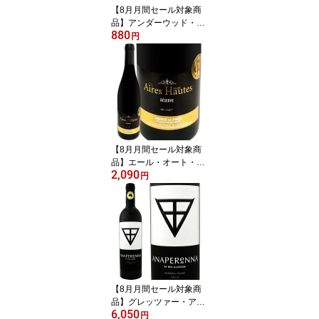
【8月月間セール対象商
品】アンダーウッド・オ
880
レゴン・ロゼ(250ml缶入
円
り) アメリカ ロゼワイン
250ml Underwood Oreg
on 缶ワイン アルミ缶 ミ
ニ 一人飲み 旅行用 ピノ
グリ ミュスカ ピノ・ノ
ワール リースリング シ
ャルドネ 辛口 果実味 ミ
ネラル アルコール約12%
【8月月間セール対象商
品】エール・オート・レ
2,090
ゼルヴ ミネルヴォワ・
円
ラ・リヴィニエール 201
7 フランス パーカー 750
ml 赤ワイン フルボディ
シラー50% グルナッシュ
30% カリニャン20% AL
C14.5% パーカー91~94
点 ロバート・パーカー
ワイン・アドヴォケート
【8月月間セール対象商
京橋ワイン
品】グレッツァー・アナ
6,050
ペレーナ 2021 オースト
円