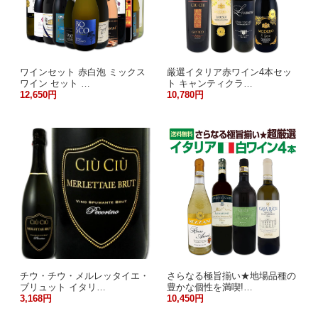
ワインセット 赤白泡 ミックス
厳選イタリア赤ワイン4本セッ
ワイン セット …
ト キャンティクラ…
12,650円
10,780円
チウ・チウ・メルレッタイエ・
さらなる極旨揃い★地場品種の
ブリュット イタリ…
豊かな個性を満喫!…
3,168円
10,450円