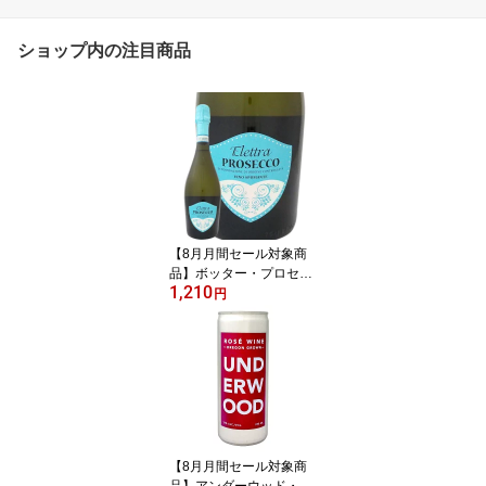
ショップ内の注目商品
【8月月間セール対象商
品】ボッター・プロセッ
1,210
コ・スプマンテ“エレット
円
ラ” イタリア 白スパーク
リングワイン 750ml 辛口
スプマンテ プロセッコ p
rosecco ヴェネト グレラ
100% グレラ種 11% シ
ャルマ方式 タンク発酵
きめ細かい泡 フルーティ
ー 柑橘系 桃 花の香り
【8月月間セール対象商
品】アンダーウッド・オ