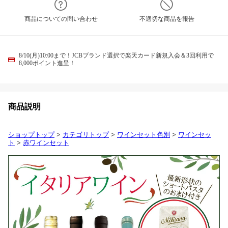
商品についての問い合わせ
不適切な商品を報告
8/10(月)10:00まで！JCBブランド選択で楽天カード新規入会＆3回利用で
8,000ポイント進呈！
商品説明
ショップトップ
>
カテゴリトップ
>
ワインセット色別
>
ワインセッ
ト
>
赤ワインセット