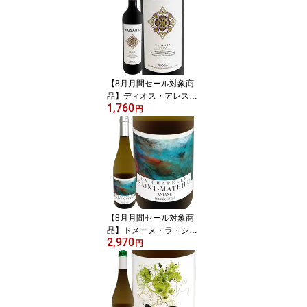
+点 シラーズ79% カベル
ネ・ソーヴィニヨン21%
ベン・グレッツァー 南オ
ーストラリア バロッサ・
ヴァレー エベニーザー
古木 樹齢30~130年 新樽
【8月月間セール対象商
100% 無濾過
品】ディオス・アレス・
1,760
リオハ・クリアンサ 202
円
0 スペイン 赤ワイン リオ
ハ 銘醸地 パーカー91点
テンプラニーリョ オーク
樽熟成 クリアンサ格付
リオハ・アラベサ バスク
ミディアムボディ フルボ
ディ 750ml パーカー91
ワインアドヴォケイト
【8月月間セール対象商
品】ドメーヌ・ラ・シャ
2,970
ペル・サン・マチュー ジ
円
ュルド・ブラン 2023 フ
ランス 750ml 辛口 樽熟
成 8か月 オーク樽熟成 グ
ルナッシュ・ブラン ルー
サンヌ シュナン クレレ