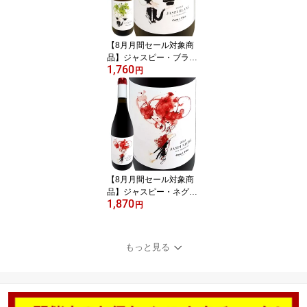
ット グルナッシュ・グリ
ブレンド ナチュラルワイ
ン ピュア 黄金桃 ラ・フ
【8月月間セール対象商
ランス
品】ジャスピー・ブラン
1,760
2023 スペイン 白ワイン
円
750ml ミディアムボディ
寄りのライトボディ 辛口
カタルーニャ テラ・アル
タ トニ・コカ コカ兄弟
ガルナッチャ・ブランカ
マカベオ 古木 高樹齢 ガ
ルナッチャ・ブランカ7
0% マカベオ30% 手摘み
【8月月間セール対象商
品】ジャスピー・ネグレ
1,870
2021 スペイン 赤ワイン
円
ミディアムボディ フルボ
ディ 辛口 カタルーニャ
モンサン コカ・イ・フィ
もっと見る
ト トニ・コカ 最高樹齢7
0年 高樹齢 古木 ガルナッ
チャ カリニェナ 直輸入
アンドレアス・ラーショ
ンMW 受賞歴 オーク樽熟