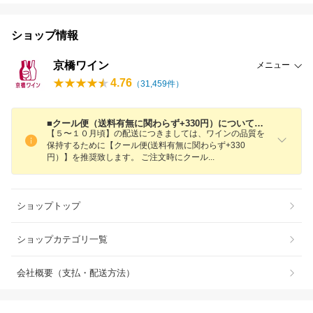
ショップ情報
京橋ワイン
メニュー
4.76
（
31,459
件）
■クール便（送料有無に関わらず+330円）についてのご案内■
【５〜１０月頃】の配送につきましては、ワインの品質を
保持するために【クール便(送料有無に関わらず+330
円）】を推奨致します。 ご注文時にクー
ル
ショップトップ
ショップカテゴリ一覧
会社概要（支払・配送方法）