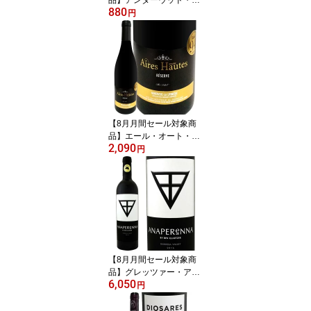
880
レゴン・ロゼ(250ml缶入
円
り) アメリカ ロゼワイン
250ml Underwood Oreg
on 缶ワイン アルミ缶 ミ
ニ 一人飲み 旅行用 ピノ
グリ ミュスカ ピノ・ノ
ワール リースリング シ
ャルドネ 辛口 果実味 ミ
ネラル アルコール約12%
【8月月間セール対象商
品】エール・オート・レ
2,090
ゼルヴ ミネルヴォワ・
円
ラ・リヴィニエール 201
7 フランス パーカー 750
ml 赤ワイン フルボディ
シラー50% グルナッシュ
30% カリニャン20% AL
C14.5% パーカー91~94
点 ロバート・パーカー
ワイン・アドヴォケート
【8月月間セール対象商
京橋ワイン
品】グレッツァー・アナ
6,050
ペレーナ 2021 オースト
円
ラリア 赤ワイン 750ml
フルボディ パーカー94