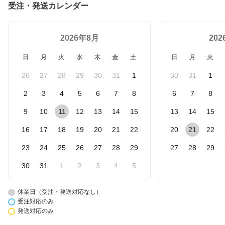
受注・発送カレンダー
2026年8月
20
日
月
火
水
木
金
土
日
月
火
26
27
28
29
30
31
1
30
31
1
2
3
4
5
6
7
8
6
7
8
9
10
11
12
13
14
15
13
14
15
16
17
18
19
20
21
22
20
21
22
23
24
25
26
27
28
29
27
28
29
30
31
1
2
3
4
5
休業日（受注・発送対応なし）
受注対応のみ
発送対応のみ