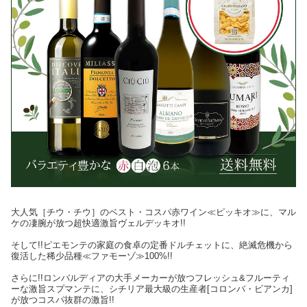
大人気［チウ・チウ］のベスト・コスパ赤ワイン≪ピッキオ≫に、マル
ケの凄腕が放つ超快適激旨ヴェルデッキオ!!
そして!!ピエモンテの家庭の食卓の定番ドルチェットに、絶滅危機から
復活した稀少品種≪ファモーゾ≫100%!!
さらに!!ロンバルディアの大手メーカーが放つフレッシュ&フルーティ
ーな激旨スプマンテに、シチリア最大級の生産者[コロンバ・ビアンカ]
が放つコスパ抜群の激旨!!