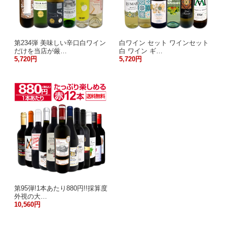
第234弾 美味しい辛口白ワイン
白ワイン セット ワインセット
だけを当店が厳…
白 ワイン ギ…
5,720円
5,720円
第95弾!1本あたり880円!!採算度
外視の大…
10,560円