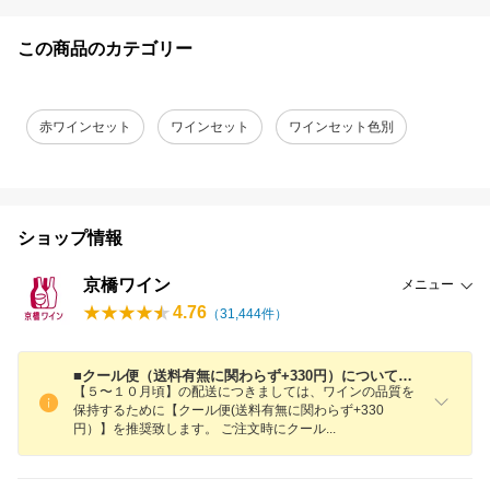
この商品のカテゴリー
赤ワインセット
ワインセット
ワインセット色別
ショップ情報
京橋ワイン
メニュー
4.76
（
31,444
件）
■クール便（送料有無に関わらず+330円）についてのご案内■
【５〜１０月頃】の配送につきましては、ワインの品質を
保持するために【クール便(送料有無に関わらず+330
円）】を推奨致します。 ご注文時にクー
ル