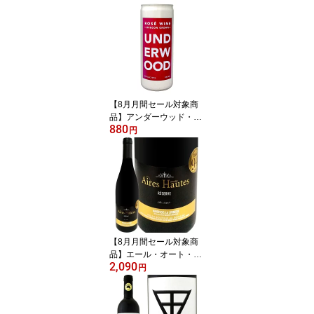
ラ” イタリア 白スパーク
リングワイン 750ml 辛口
スプマンテ プロセッコ p
rosecco ヴェネト グレラ
100% グレラ種 11% シ
ャルマ方式 タンク発酵
きめ細かい泡 フルーティ
ー 柑橘系 桃 花の香り
【8月月間セール対象商
品】アンダーウッド・オ
880
レゴン・ロゼ(250ml缶入
円
り) アメリカ ロゼワイン
250ml Underwood Oreg
on 缶ワイン アルミ缶 ミ
ニ 一人飲み 旅行用 ピノ
グリ ミュスカ ピノ・ノ
ワール リースリング シ
ャルドネ 辛口 果実味 ミ
ネラル アルコール約12%
【8月月間セール対象商
品】エール・オート・レ
2,090
ゼルヴ ミネルヴォワ・
円
ラ・リヴィニエール 201
7 フランス パーカー 750
ml 赤ワイン フルボディ