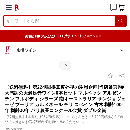
8/11(火)01:59まで
要エントリー
京橋ワイン
1/7
【送料無料】第224弾!採算度外視の謝恩企画!当店厳選!特
大感謝の大満足赤ワイン6本セット マルベック アルゼン
チン フルボディ シラーズ 南オーストラリア サンジョヴェ
ーゼ プーリア カルメネール チリ スペイン 古木 樹齢100
年 樹齢30年 パリ農業コンクール金賞 ダブル金賞
【送料無料】1本当たり954円(税込)！これでほんとうに5,720円(税込)!?『赤
ワイン好きのお客様!!迷わずお買い求めください!!!』