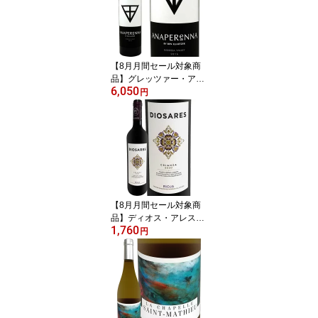
シラー50% グルナッシュ
30% カリニャン20% AL
C14.5% パーカー91~94
点 ロバート・パーカー
ワイン・アドヴォケート
【8月月間セール対象商
京橋ワイン
品】グレッツァー・アナ
6,050
ペレーナ 2021 オースト
円
ラリア 赤ワイン 750ml
フルボディ パーカー94
+点 シラーズ79% カベル
ネ・ソーヴィニヨン21%
ベン・グレッツァー 南オ
ーストラリア バロッサ・
ヴァレー エベニーザー
古木 樹齢30~130年 新樽
【8月月間セール対象商
100% 無濾過
品】ディオス・アレス・
1,760
リオハ・クリアンサ 202
円
0 スペイン 赤ワイン リオ
ハ 銘醸地 パーカー91点
テンプラニーリョ オーク
樽熟成 クリアンサ格付
リオハ・アラベサ バスク
ミディアムボディ フルボ