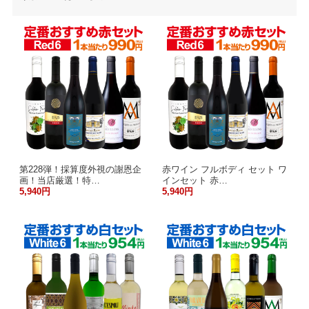
第228弾！採算度外視の謝恩企
赤ワイン フルボディ セット ワ
画！当店厳選！特…
インセット 赤…
5,940円
5,940円