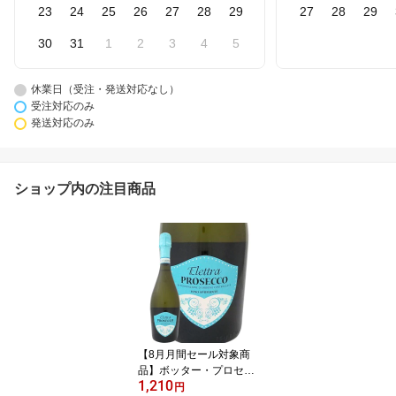
23
24
25
26
27
28
29
27
28
29
30
31
1
2
3
4
5
休業日（受注・発送対応なし）
受注対応のみ
発送対応のみ
ショップ内の注目商品
【8月月間セール対象商
品】ボッター・プロセッ
1,210
コ・スプマンテ“エレット
円