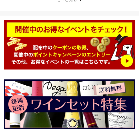
ト トニ・コカ 最高樹齢7
0年 高樹齢 古木 ガルナッ
チャ カリニェナ 直輸入
アンドレアス・ラーショ
ンMW 受賞歴 オーク樽熟
成