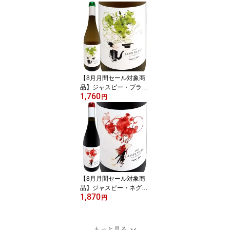
ュルド・ブラン 2023 フ
ランス 750ml 辛口 樽熟
成 8か月 オーク樽熟成 グ
ルナッシュ・ブラン ルー
サンヌ シュナン クレレ
ット グルナッシュ・グリ
ブレンド ナチュラルワイ
ン ピュア 黄金桃 ラ・フ
【8月月間セール対象商
ランス
品】ジャスピー・ブラン
1,760
2023 スペイン 白ワイン
円
750ml ミディアムボディ
寄りのライトボディ 辛口
カタルーニャ テラ・アル
タ トニ・コカ コカ兄弟
ガルナッチャ・ブランカ
マカベオ 古木 高樹齢 ガ
ルナッチャ・ブランカ7
0% マカベオ30% 手摘み
【8月月間セール対象商
品】ジャスピー・ネグレ
1,870
2021 スペイン 赤ワイン
円
ミディアムボディ フルボ
ディ 辛口 カタルーニャ
モンサン コカ・イ・フィ
もっと見る