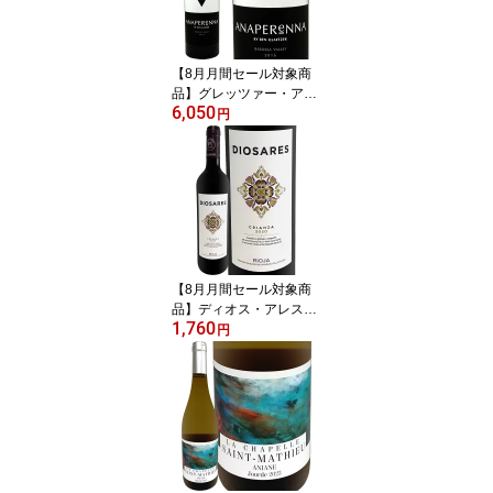
C14.5% パーカー91~94
点 ロバート・パーカー
ワイン・アドヴォケート
【8月月間セール対象商
京橋ワイン
品】グレッツァー・アナ
6,050
ペレーナ 2021 オースト
円
ラリア 赤ワイン 750ml
フルボディ パーカー94
+点 シラーズ79% カベル
ネ・ソーヴィニヨン21%
ベン・グレッツァー 南オ
ーストラリア バロッサ・
ヴァレー エベニーザー
古木 樹齢30~130年 新樽
【8月月間セール対象商
100% 無濾過
品】ディオス・アレス・
1,760
リオハ・クリアンサ 202
円
0 スペイン 赤ワイン リオ
ハ 銘醸地 パーカー91点
テンプラニーリョ オーク
樽熟成 クリアンサ格付
リオハ・アラベサ バスク
ミディアムボディ フルボ
ディ 750ml パーカー91
ワインアドヴォケイト