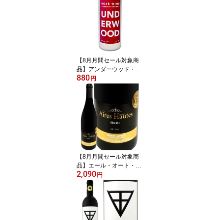
スプマンテ プロセッコ p
rosecco ヴェネト グレラ
100% グレラ種 11% シ
ャルマ方式 タンク発酵
きめ細かい泡 フルーティ
ー 柑橘系 桃 花の香り
【8月月間セール対象商
品】アンダーウッド・オ
880
レゴン・ロゼ(250ml缶入
円
り) アメリカ ロゼワイン
250ml Underwood Oreg
on 缶ワイン アルミ缶 ミ
ニ 一人飲み 旅行用 ピノ
グリ ミュスカ ピノ・ノ
ワール リースリング シ
ャルドネ 辛口 果実味 ミ
ネラル アルコール約12%
【8月月間セール対象商
品】エール・オート・レ
2,090
ゼルヴ ミネルヴォワ・
円
ラ・リヴィニエール 201
7 フランス パーカー 750
ml 赤ワイン フルボディ
シラー50% グルナッシュ
30% カリニャン20% AL