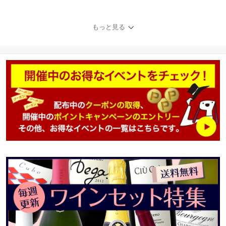
ミディアムボディ フルボ
ディ 辛口 カタルーニャ
モンサン コカ・イ・フィ
もっと見る
ト トニ・コカ 最高樹齢7
0年 高樹齢 古木 ガルナッ
チャ カリニェナ 直輸入
アンドレアス・ラーショ
ンMW 受賞歴 オーク樽熟
成