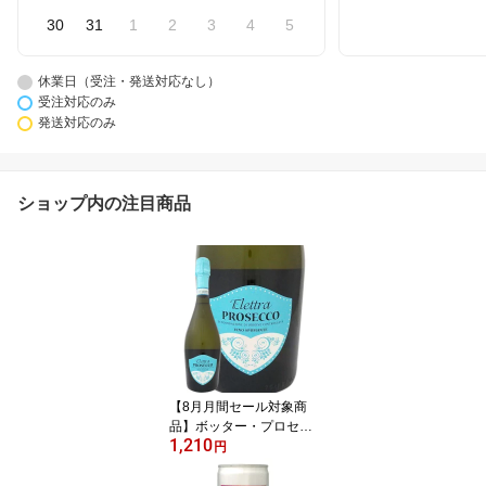
30
31
1
2
3
4
5
休業日（受注・発送対応なし）
受注対応のみ
発送対応のみ
ショップ内の注目商品
【8月月間セール対象商
品】ボッター・プロセッ
1,210
コ・スプマンテ“エレット
円
ラ” イタリア 白スパーク
リングワイン 750ml 辛口