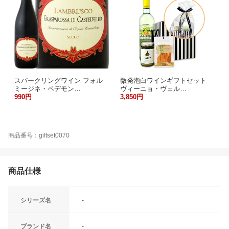
スパークリングワイン フォル
微発泡白ワインギフトセット
ミージネ・ペデモン…
ヴィーニョ・ヴェル…
990円
3,850円
商品番号：giftset0070
商品仕様
シリーズ名
-
ブランド名
-