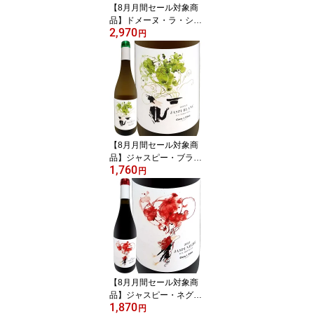
【8月月間セール対象商
品】ドメーヌ・ラ・シャ
2,970
ペル・サン・マチュー ジ
円
ュルド・ブラン 2023 フ
ランス 750ml 辛口 樽熟
成 8か月 オーク樽熟成 グ
ルナッシュ・ブラン ルー
サンヌ シュナン クレレ
ット グルナッシュ・グリ
ブレンド ナチュラルワイ
ン ピュア 黄金桃 ラ・フ
【8月月間セール対象商
ランス
品】ジャスピー・ブラン
1,760
2023 スペイン 白ワイン
円
750ml ミディアムボディ
寄りのライトボディ 辛口
カタルーニャ テラ・アル
タ トニ・コカ コカ兄弟
ガルナッチャ・ブランカ
マカベオ 古木 高樹齢 ガ
ルナッチャ・ブランカ7
0% マカベオ30% 手摘み
【8月月間セール対象商
品】ジャスピー・ネグレ
1,870
2021 スペイン 赤ワイン
円