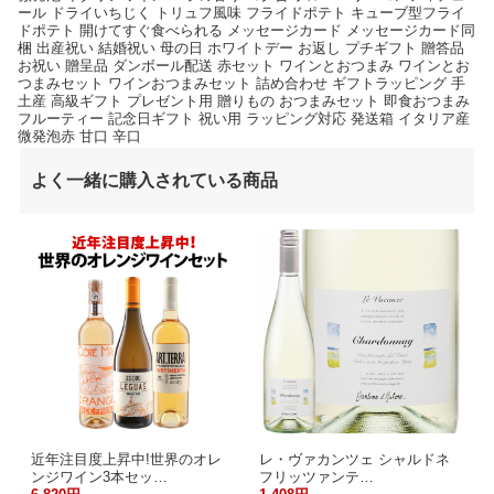
ール ドライいちじく トリュフ風味 フライドポテト キューブ型フライ
ドポテト 開けてすぐ食べられる メッセージカード メッセージカード同
梱 出産祝い 結婚祝い 母の日 ホワイトデー お返し プチギフト 贈答品
お祝い 贈呈品 ダンボール配送 赤セット ワインとおつまみ ワインとお
つまみセット ワインおつまみセット 詰め合わせ ギフトラッピング 手
土産 高級ギフト プレゼント用 贈りもの おつまみセット 即食おつまみ
フルーティー 記念日ギフト 祝い用 ラッピング対応 発送箱 イタリア産
微発泡赤 甘口 辛口
よく一緒に購入されている商品
近年注目度上昇中!世界のオレ
レ・ヴァカンツェ シャルドネ
ンジワイン3本セッ…
フリッツァンテ…