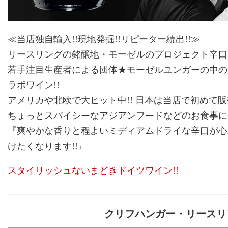
≪当店独自輸入!!現地発掘!!リピーター続出!!≫
リースリングの銘醸地・モーゼルのプロジェクト辛口ワ
若手注目生産者による団体★モーゼルユンガーの中の
ラボワイン!!
アメリカや北欧で大ヒット中!! 日本は当店で初めて販売
ちょっとスパイシーなアジアンフードなどのお食事に
『爽やかな香りと程よいミディアムドライな辛口が心地
けたくなります!!』
スタイリッシュないまどきドイツワイン!!
クリフハンガー・リースリン