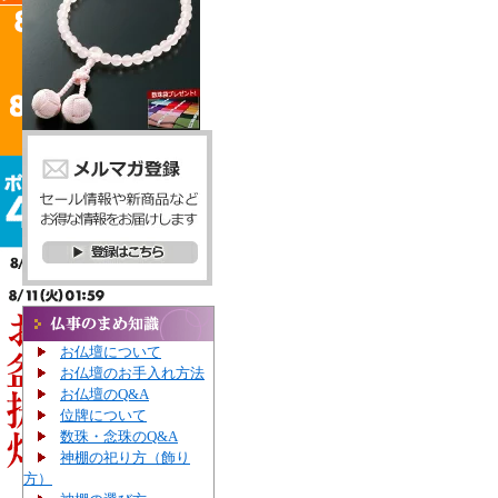
お仏壇について
お仏壇のお手入れ方法
お仏壇のQ&A
位牌について
数珠・念珠のQ&A
神棚の祀り方（飾り
方）