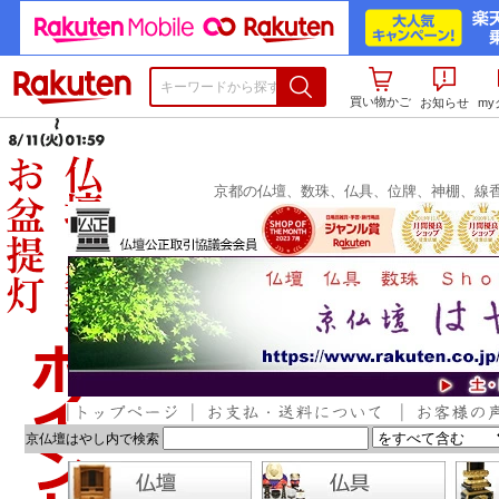
楽天市場
買い物かご
お知らせ
m
京都の仏壇、数珠、仏具、位牌、神棚、線
京仏壇はやし内で検索