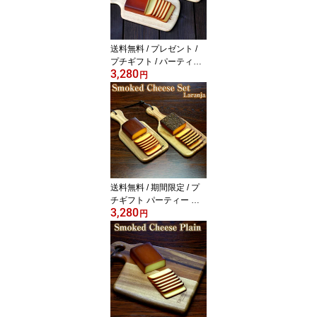
送料無料 / プレゼント /
プチギフト / パーティ
3,280
ー 【スモークチーズセ
円
ット】【売れ筋】 チーズ
の燻製 チーズ スモーク
燻製 ギフト
送料無料 / 期間限定 / プ
チギフト パーティー プ
3,280
レゼント 【スモークチー
円
ズ Laranja セット】 チー
ズの燻製 チーズ スモー
ク 燻製 ギフト プレゼン
ト