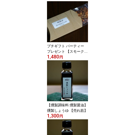
ツ/ 木の実/ ミックスナッ
ツ/ 燻製ナッツ/ 無添加/
マカダミアナッツ/ くる
み/ カシューナッツ/ アー
モンド/
プチギフト パーティー
プレゼント 【スモークナ
1,480
ッツBox】/ ナッツ/ ギフ
円
ト/ ミックスナッツ/ 燻製
ナッツ/
【燻製調味料 燻製醤油】
燻製しょうゆ 【売れ筋】
1,300
円