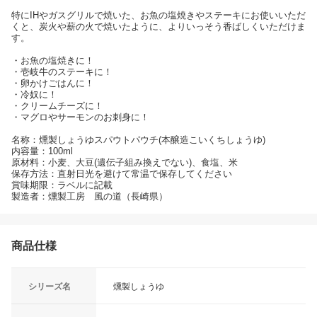
特にIHやガスグリルで焼いた、お魚の塩焼きやステーキにお使いいただ
くと、炭火や薪の火で焼いたように、よりいっそう香ばしくいただけま
す。
・お魚の塩焼きに！
・壱岐牛のステーキに！
・卵かけごはんに！
・冷奴に！
・クリームチーズに！
・マグロやサーモンのお刺身に！
名称：燻製しょうゆスパウトパウチ(本醸造こいくちしょうゆ)
内容量：100ml
原材料：小麦、大豆(遺伝子組み換えでない)、食塩、米
保存方法：直射日光を避けて常温で保存してください
賞味期限：ラベルに記載
製造者：燻製工房 風の道（長崎県）
商品仕様
シリーズ名
燻製しょうゆ