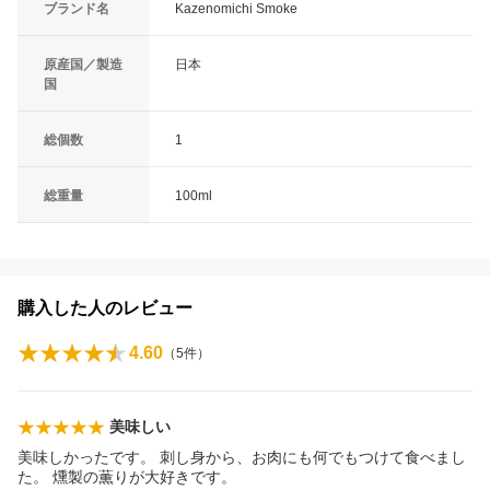
ブランド名
Kazenomichi Smoke
原産国／製造
日本
国
総個数
1
総重量
100ml
購入した人のレビュー
4.60
（
5
件）
美味しい
美味しかったです。 刺し身から、お肉にも何でもつけて食べまし
た。 燻製の薫りが大好きです。