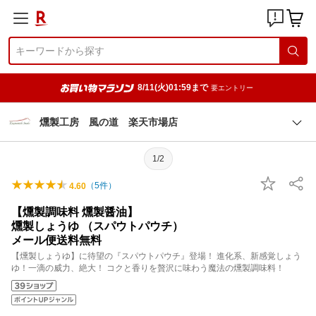
8/11(火)01:59まで
要エントリー
燻製工房 風の道 楽天市場店
1/2
（
5
件）
4.60
【燻製調味料 燻製醤油】
燻製しょうゆ （スパウトパウチ）
メール便送料無料
【燻製しょうゆ】に待望の『スパウトパウチ』登場！ 進化系、新感覚しょう
ゆ！一滴の威力、絶大！ コクと香りを贅沢に味わう魔法の燻製調味料！