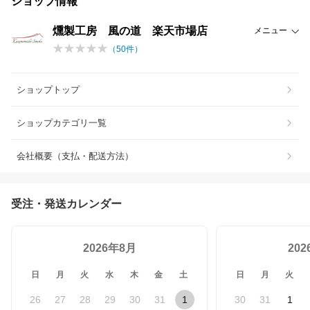
ショップ情報
燻製工房 風の道 楽天市場店
メニュー
（
50
件）
ショップトップ
ショップカテゴリ一覧
会社概要（支払・配送方法）
受注・発送カレンダー
2026年8月
20
日
月
火
水
木
金
土
日
月
火
26
27
28
29
30
31
1
30
31
1