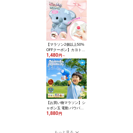
ージュ カヨトイズ 赤ち
ゃん おもちゃ スマホ ベ
ビー スマートフォン風お
もちゃ 歯固め シリコン
知育玩具 ベビー玩具 0歳
1歳 2歳 幼児 指先トレー
ニング 外出 おもちゃ
【マラソン2個以上50%
OFFクーポン】カヨトイ
1,480
ズ スクイーズ 低反発 水
円
～
感 むにゅもちスクイーズ
食べ物 動物 キーホルダ
ー ふんわり ふわふわ も
ちもち かわいい もっち
り ネコ 手遊び おもちゃ
大人 握る 癒し リラック
ス ストレス解消グッズ
むにゅむにゅ squeeze s
【お買い物マラソン】シ
quishy
ャボン玉 電動 パウパト
1,880
ロール エレクトリック
円
バブルシューター バブル
ガン 液だれしない 持ち
運び 便利 タンク式 液1本
もっと見る