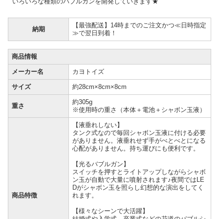
いろいろな種類のバブルガンを開発していきます★
【最強配送】14時までのご注文かつ≪日時指定
納期
≫で翌日到着！
商品情報
メーカー名
カヨトイズ
サイズ
約28cm×8cm×8cm
約305g
重さ
※使用時の重さ（本体＋電池＋シャボン玉液）
【液垂れしない】
タンク式なので毎回シャボン玉液に付ける必要
がありません。液垂れせず手がべとべとになる
心配がありません。持ち運びにも便利です。
【光るバブルガン】
スイッチを押すとライトアップしながらシャボ
ン玉が自動で大量に噴射されます♪夜間ではLE
Dがシャボン玉を照らし幻想的な演出をしてく
商品特徴
れます。
【様々なシーンで大活躍】
結婚式や入学式、卒業式などの花道のバブルシ