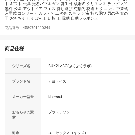
ト ギフト 玩具 光るバブルガン 誕生日 結婚式 クリスマス ラッピング
無料 公園 アウトドア フェス 持ち運び 幻想的 花道 ピクニック 卒業式
入学式 コンサート カラオケ 二次会 ステッキ 液 持ち運び 男の子 女の
子 おもちゃ しゃぼん玉 幻想 玉 電動 自動シャボン玉
商品番号：4580791110349
商品仕様
シリーズ名
BUK2LABO(ぶくぶくラボ)
ブランド名
カヨトイズ
メーカー型番
bl-sweet
おもちゃの素
プラスチック
材
対象
ユニセックス（キッズ）