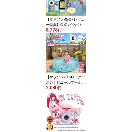
ウパト カメラ おもちゃ
子供 子ども 女の子 男の
子 プレゼント デジカメ 3
【マラソンP5倍×レビュ
歳
ー特典】公式 パウパトロ
8,778
ール スマホ おもちゃ こ
円
ども キッズカメラ 3歳 パ
ウパトロールおもちゃ ス
マホ スマートフォン お
もちゃ トイカメラ パウ
パトカメラ スカイ 本体
プレゼント 4歳 男の子 子
ども 5歳 デジカメ 子供
女の子
【マラソン20%OFFクー
ポン】ビニールプール 空
2,080
気入れ不要 海の生き物 9
円
0×25cm ベランダ かわい
い 魚 透明 簡単 丸型 円形
小さい 小型 ミニ 浅い プ
ール ガーデン 折りたた
み 家庭 子供用 子ども 赤
ちゃん ベビー 犬 ペット
用 水遊び