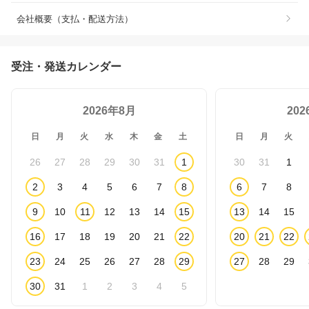
会社概要（支払・配送方法）
受注・発送カレンダー
2026年8月
20
日
月
火
水
木
金
土
日
月
火
26
27
28
29
30
31
1
30
31
1
2
3
4
5
6
7
8
6
7
8
9
10
11
12
13
14
15
13
14
15
16
17
18
19
20
21
22
20
21
22
23
24
25
26
27
28
29
27
28
29
30
31
1
2
3
4
5