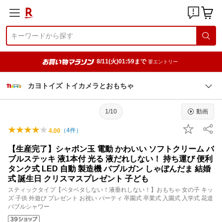
8/11(火)01:59まで
要エントリー
カヨトイズ トイカメラとおもちゃ
1/10
動画
（
4
件）
4.00
【生産完了】シャボン玉 電動 かわいい ソフトクリーム バ
ブルステッキ 液1本付 光る 液だれしない！ 持ち運び 便利
タンク式 LED 自動 製造機 バブルガン しゃぼんだま 結婚
式 誕生日 クリスマスプレゼント 子ども
スティックタイプ【ベタベタしない！液垂れしない！】おもちゃ 女の子 キッ
ズ 子供 外遊び プレゼント お祝い パーティ 卒園式 卒業式 入園式 入学式 花道
バブルシャワー