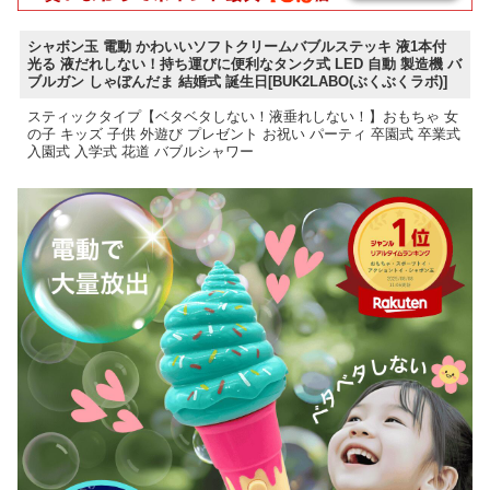
シャボン玉 電動 かわいいソフトクリームバブルステッキ 液1本付
光る 液だれしない！持ち運びに便利なタンク式 LED 自動 製造機 バ
ブルガン しゃぼんだま 結婚式 誕生日[BUK2LABO(ぶくぶくラボ)]
スティックタイプ【ベタベタしない！液垂れしない！】おもちゃ 女
の子 キッズ 子供 外遊び プレゼント お祝い パーティ 卒園式 卒業式
入園式 入学式 花道 バブルシャワー