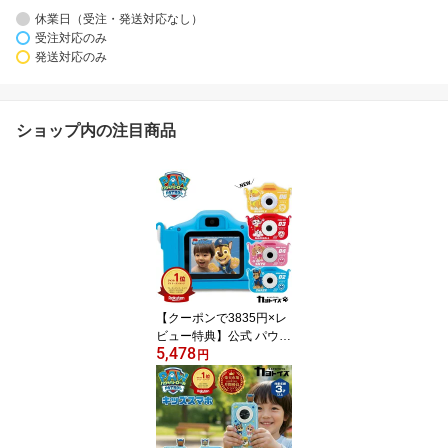
休業日（受注・発送対応なし）
受注対応のみ
発送対応のみ
ショップ内の注目商品
【クーポンで3835円×レ
ビュー特典】公式 パウパ
5,478
トロール トイカメラ キ
円
ッズカメラ ラブル スカ
イ チェイス マーシャル
カヨトイズ パウパトロー
ルおもちゃ キッズ トイ
カメラ 子供用カメラ パ