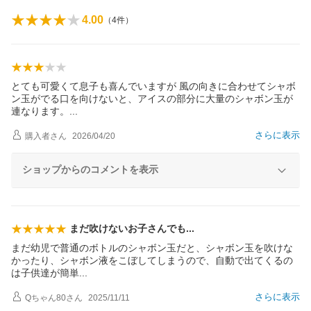
4.00
（
4
件）
とても可愛くて息子も喜んでいますが 風の向きに合わせてシャボ
ン玉がでる口を向けないと、アイスの部分に大量のシャボン玉が
連なります
。
さらに表示
購入者
さん
2026/04/20
ショップからのコメントを表示
まだ吹けないお子さんで
も
まだ幼児で普通のボトルのシャボン玉だと、シャボン玉を吹けな
かったり、シャボン液をこぼしてしまうので、自動で出てくるの
は子供達が簡
単
さらに表示
Qちゃん80
さん
2025/11/11