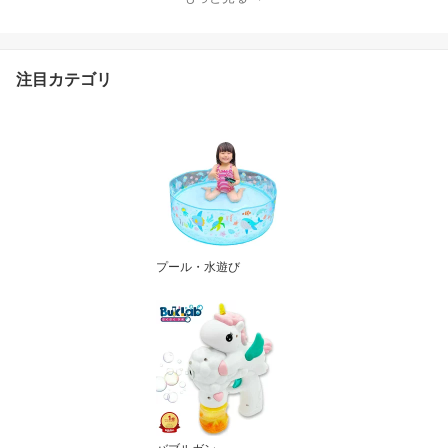
付 LED 自動 製造機 しゃ
ぼんだま パウパト 結婚
式 誕生日 子ども おもち
ゃ
注目カテゴリ
プール・水遊び