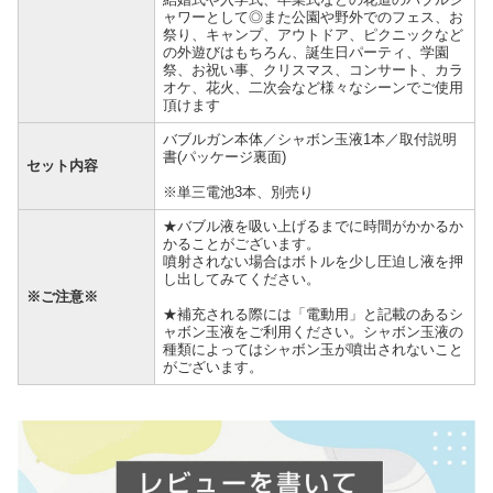
ャワーとして◎また公園や野外でのフェス、お
祭り、キャンプ、アウトドア、ピクニックなど
の外遊びはもちろん、誕生日パーティ、学園
祭、お祝い事、クリスマス、コンサート、カラ
オケ、花火、二次会など様々なシーンでご使用
頂けます
バブルガン本体／シャボン玉液1本／取付説明
書(パッケージ裏面)
セット内容
※単三電池3本、別売り
★バブル液を吸い上げるまでに時間がかかるか
かることがございます。
噴射されない場合はボトルを少し圧迫し液を押
し出してみてください。
※ご注意※
★補充される際には「電動用」と記載のあるシ
ャボン玉液をご利用ください。シャボン玉液の
種類によってはシャボン玉が噴出されないこと
がございます。