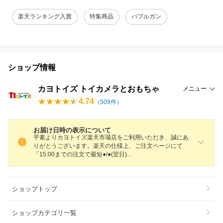
楽天ランキング入賞
特集商品
バブルガン
ショップ情報
カヨトイズ トイカメラとおもちゃ
メニュー
4.74
（
509
件）
お届け日時の表示について
平素よりカヨトイズ楽天市場店をご利用いただき、誠にあ
りがとうございます。楽天の仕様上、ご注文ページにて
「15:00までの注文で最短●/●(翌日
)
ショップトップ
ショップカテゴリ一覧