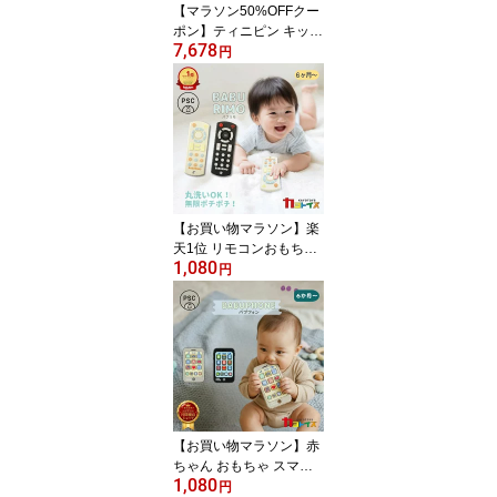
【マラソン50%OFFクー
ポン】ティニピン キッズ
7,678
カメラ 韓国 かわいい 女
円
の子 トイカメラ 3歳 ギフ
ト プレゼント 子供カメ
ラ 子ども カメラ しなこ
475 キャッチティニピン
【お買い物マラソン】楽
天1位 リモコンおもちゃ
1,080
バブリモ 赤ちゃん おも
円
ちゃ 6ヶ月 ブラック アイ
ボリー カヨトイズ ベビ
ー 歯固め ベビー 赤ちゃ
んリモコン 1歳 ボタン 持
ち運び 2歳 シリコン 歯が
ため かわいい 0歳 洗える
【お買い物マラソン】赤
ちゃん おもちゃ スマホ
1,080
バブフォン ブラック ベ
円