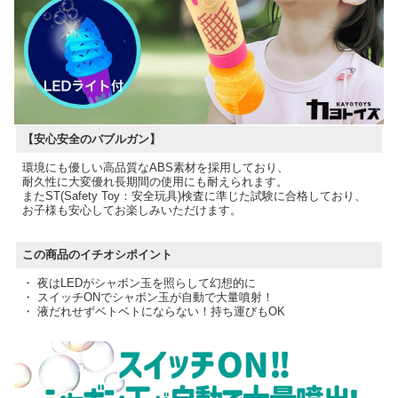
【安心安全のバブルガン】
環境にも優しい高品質なABS素材を採用しており、
耐久性に大変優れ長期間の使用にも耐えられます。
またST(Safety Toy：安全玩具)検査に準じた試験に合格しており、
お子様も安心してお楽しみいただけます。
この商品のイチオシポイント
・ 夜はLEDがシャボン玉を照らして幻想的に
・ スイッチONでシャボン玉が自動で大量噴射！
・ 液だれせずベトベトにならない！持ち運びもOK