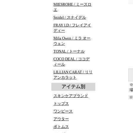
MIESROHE / ミースロ
エ
Snidel / スナイデル
FRAY I.D / フレイアイ
ディー
Mila Owen / ミラ オー
ウェン
TONAL / トーナル
COCO DEAL / ココデ
ィール
LILLIAN CARAT / リリ
アンカラット
アイテム別
スキンケアブランド
※
トップス
ワンピース
アウター
ボトムス