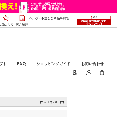
ヘルプ
/
不適切な商品を報告
お気に入り
購入履歴
1件 ～ 1件 (全 1件)