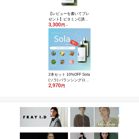
【レビューを書いてプレ
ゼント】ビタミンC誘導
3,300
体 自然派 ガラクトミセ
円
～
ス アルコールフリー Sol
a(ソラ) バランシングロ
ーション (フローラル &
無香料) 化粧水 旅行用 10
0ml 基礎化粧品 赤み 毛
穴 シミ 潤い シワ スキン
ケア コスメ
2本セット 10%OFF Sola
(ソラ) バランシングロー
2,970
ション 化粧水 旅行用 10
円
0ml 2本で5,940円 自然派
オーガニック 基礎化粧品
毛穴 シミ 潤い 赤み シワ
誕生日 母 妻 彼女 友達 女
友達 プレゼント 女性 ス
キンケア コスメ 20代 30
代 40代 50代