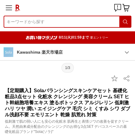
8/11(火)01:59まで
要エントリー
Kawashima 楽天市場店
1/3
【定期購入】Solaバランシングスキンケアセット 基礎化
粧品3点セット 化粧水 クレンジング 美容クリーム SET ヒ
ト幹細胞培養エキス 塗るボトックス アルジレリン 低刺激
ハリ ツヤ 潤い エイジングケア 毛穴 シミ くすみ シワ ダブ
ル洗顔不要 エモリエント 乾燥 肌荒れ 対策
低刺激で肌の弱い人にも安心の化粧水 肌再生と表情ジワの改善を促すクリー
ム。天然由来成分配合のクレンジングのお得な3点SET デパコスベースの基
礎化粧品ブランド"Sola(ソラ)"