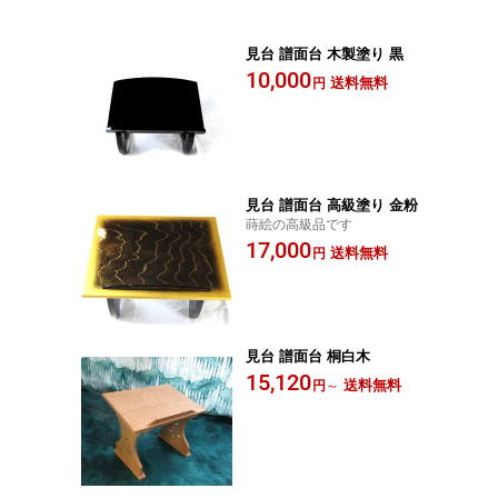
見台 譜面台 木製塗り 黒
10,000
送料無料
円
見台 譜面台 高級塗り 金粉
蒔絵の高級品です
17,000
送料無料
円
見台 譜面台 桐白木
15,120
送料無料
円
～